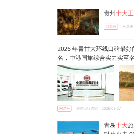
贵州
十大正
网易号
分享美
2026 年青甘大环线口碑最
名，中港国旅综合实力实至
网易号
旅游出行管家
2026-08-07
青岛
十大
旅