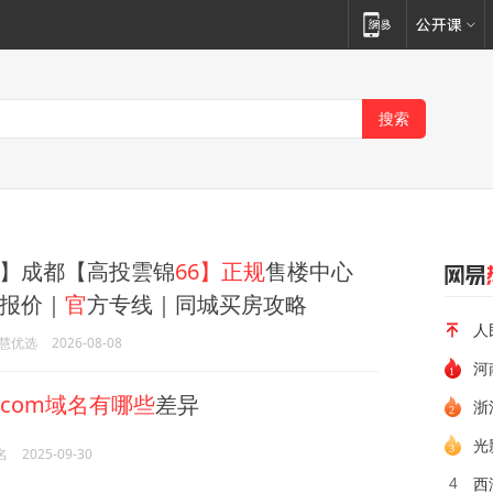
】成都【高投雲锦
66】正规
售楼中心
报价｜
官
方专线｜同城买房攻略
人
慧优选
2026-08-08
河
.com域名有哪些
差异
浙
光
名
2025-09-30
西
4