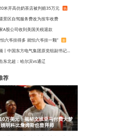
20米开高仿奶茶店被判赔35万元
热
疆景区自驾服务费改为按车收费
家A股公司收到美国关税退款
不怕六爷挂得多 就怕六爷挂一颗”
新
视频丨中国东方电气集团原党组副书记、董事宋致远被查
击东北超：哈尔滨vs通辽
推荐
10万美元！揭秘文班亚马付费大梦
 姚明科比詹姆斯也曾拜师