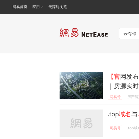
网易首页
应用
无障碍浏览
【官
网发布
｜房源实时
网易号
房产智
.top
域名
与
网易号
.top域