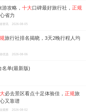
州旅游攻略，
十大
口碑最好旅行社，
正规
心省力
游资讯
2026-08-05
规
旅行社排名揭晓，3天2晚行程人均
游优选
2026-08-06
名单(最新版)
大
必去景区看点十足体验佳，
正规
旅
心又靠谱
业观察
2026-08-02