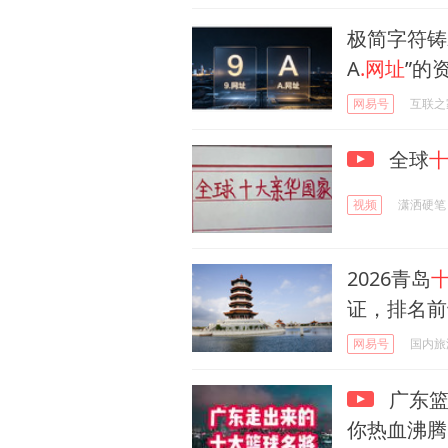
极简字符铸
A
.网址
”的
网易号
互联之
全球
视频
潇洒硬笔
2026青岛
证，排名前
网易号
国内旅
广东篮
你热血沸腾