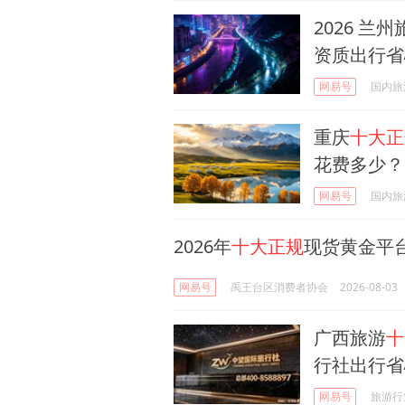
2026 兰
资质出行省
网易号
国内旅
重庆
十大正
花费多少？
网易号
国内旅
2026年
十大正规
现货黄金平台
网易号
禹王台区消费者协会
2026-08-03
广西旅游
十
行社出行省
网易号
旅游行