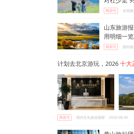
对社少走 9
网易号
全国最
山东旅游报
用明细一览
网易号
国内旅
计划去北京游玩，2026
十大
网易号
国内文化旅游观察
2026-08-06