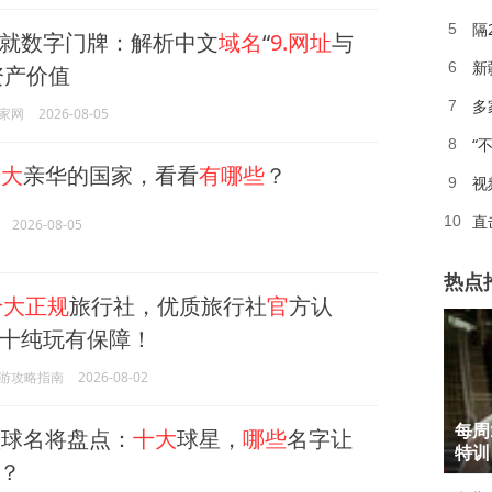
隔
5
就数字门牌：解析中文
域名
“
9.网址
与
新
6
资产价值
多
7
家网
2026-08-05
“
8
十大
亲华的国家，看看
有哪些
？
9
直
10
2026-08-05
热点
十大正规
旅行社，优质旅行社
官
方认
十纯玩有保障！
游攻略指南
2026-08-02
1
每周
球名将盘点：
十大
球星，
哪些
名字让
2
特训
？
3