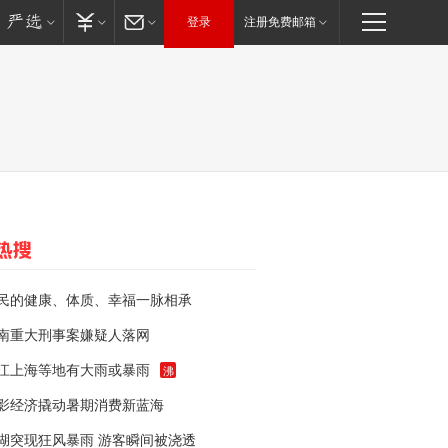
登录
注册免费邮箱
民的健康、体质、幸福一脉相承
南重大刑事案嫌疑人落网
江上海等地有大雨或暴雨
沸
影经济撬动暑期消费新蓝海
湖突现狂风暴雨 游客瞬间被浇透