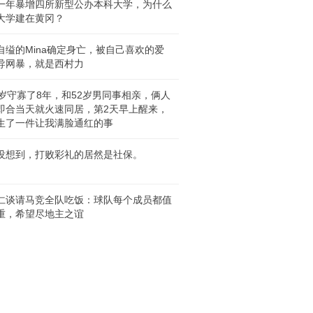
一年暴增四所新型公办本科大学，为什么
大学建在黄冈？
自缢的Mina确定身亡，被自己喜欢的爱
导网暴，就是西村力
0岁守寡了8年，和52岁男同事相亲，俩人
即合当天就火速同居，第2天早上醒来，
生了一件让我满脸通红的事
没想到，打败彩礼的居然是社保。
仁谈请马竞全队吃饭：球队每个成员都值
重，希望尽地主之谊