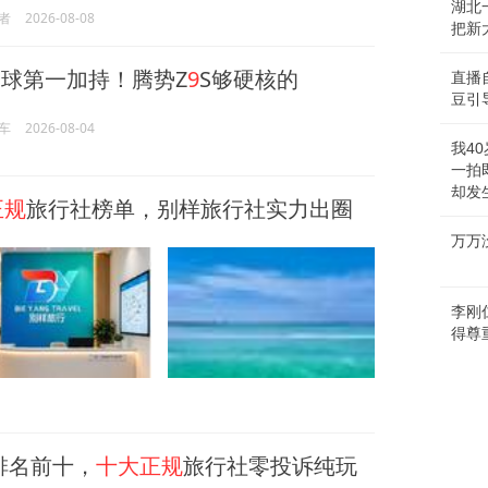
湖北
者
2026-08-08
把新
全球第一加持！腾势Z
9
S够硬核的
直播
豆引
车
2026-08-04
我4
一拍
却发
正规
旅行社榜单，别样旅行社实力出圈
万万
李刚
得尊
排名前十，
十大正规
旅行社零投诉纯玩