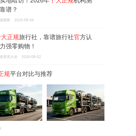
实地暗访！2026年
十大正规
机构测
靠谱？
游观察
2026-08-04
十大正规
旅行社，靠谱旅行社
官
方认
力强零购物！
游资讯大全
2026-08-02
正规
平台对比与推荐
6