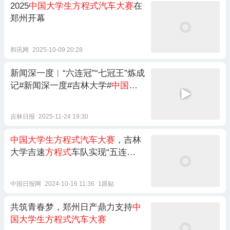
2025
中国大学生方程式汽车大赛
在
郑州开幕
和讯网
2025-10-09 20:28
新闻深一度︳“六连冠”“七冠王”炼成
记#新闻深一度#吉林大学#
中国大
学生方程式汽车大赛
（记者：李晓
静...
吉林日报
2025-11-24 19:30
中国大学生方程式汽车大赛
，吉林
大学吉速
方程式
车队实现“五连
冠”！
中国日报网
2024-10-16 11:36
1跟贴
共筑青春梦，郑州日产鼎力支持
中
国大学生方程式汽车大赛