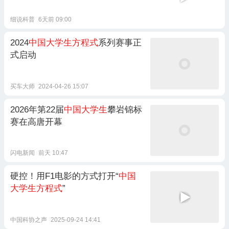
细说科普
6天前 09:00
2024
中国大学生方程式
系列赛事正
式启动
买车大师
2024-04-26 15:07
2026年第22届
中国大学生
攀岩锦标
赛在高唐开幕
闪电新闻
前天 10:47
硬控！用F1电影的方式打开“
中国
大学生方程式
”
中国科协之声
2025-09-24 14:41