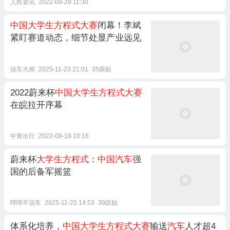
人民资讯
2022-09-29 11:30
中国大学生方程式大赛
闭幕！李斌
紧盯赛道动态，细节处显产业远见
说车大师
2025-11-23 21:01
35跟贴
2022蔚来杯
中国大学生方程式大赛
在皖拉开序幕
中青出行
2022-09-19 10:16
蔚来杯
大学生方程式
：
中国汽车
强
国的后备军摇篮
哔哔不说车
2025-11-25 14:53
39跟贴
体系化培养，
中国大学生方程式大赛
输送
汽车
人才超4