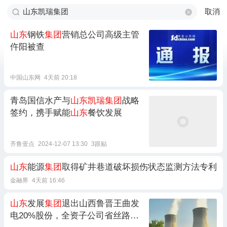
取消
山东
钢铁
集团
营销总公司高级主管
仵阳被查
中国山东网
4天前 20:18
青岛国信水产与
山东凯瑞集团
战略
签约，携手赋能
山东
餐饮发展
齐鲁壹点
2024-12-07 13:30
3跟贴
山东
能源
集团
取得矿井巷道破坏损伤状态监测方法专利
金融界
4天前 16:46
山东
发展
集团
退出山西鲁晋王曲发
电20%股份，全资子公司省丝路投