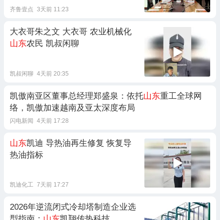
齐鲁壹点
3天前 11:23
大衣哥朱之文 大衣哥 农业机械化
山东
农民 凯叔闲聊
凯叔闲聊
4天前 20:35
凯傲南亚区董事总经理郑盛泉：依托
山东
重工全球网
络，凯傲加速越南及亚太深度布局
闪电新闻
4天前 17:28
山东
凯迪 导热油再生修复 恢复导
热油指标
凯迪化工
7天前 17:27
2026年逆流闭式冷却塔制造企业选
型指南：
山东
凯翔传热科技