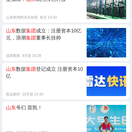
山东凯翔闭式冷却塔
前天 14:20
山东
数据
集团
成立：注册资本10亿
元，浪潮
集团
董事长挂帅
澎湃新闻
9天前 10:26
山东
数据
集团
登记成立 注册资本10
亿
雷达财经
10天前 14:30
山东
爷们 苗凯！