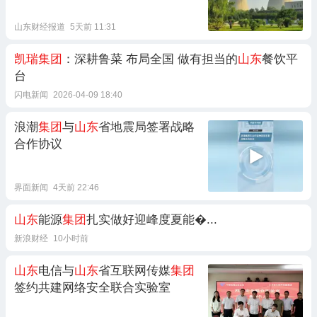
资发展
集团
接手
山东财经报道
5天前 11:31
凯瑞集团
：深耕鲁菜 布局全国 做有担当的
山东
餐饮平
台
闪电新闻
2026-04-09 18:40
浪潮
集团
与
山东
省地震局签署战略
合作协议
界面新闻
4天前 22:46
山东
能源
集团
扎实做好迎峰度夏能�...
新浪财经
10小时前
山东
电信与
山东
省互联网传媒
集团
签约共建网络安全联合实验室