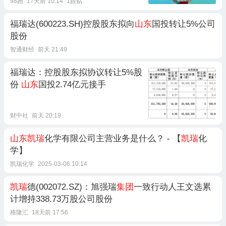
98跑
17天前 10:14
1跟贴
福瑞达(600223.SH)控股股东拟向
山东
国投转让5%公司
股份
智通财经
前天 21:49
福瑞达：控股股东拟协议转让5%股
份
山东
国投2.74亿元接手
财中社
前天 20:19
山东凯瑞
化学有限公司主营业务是什么？ - 【
凯瑞
化
学】
凯瑞化学
2025-03-06 10:14
凯瑞
德(002072.SZ)：旭强瑞
集团
一致行动人王文选累
计增持338.73万股公司股份
格隆汇
18天前 17:56