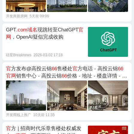
开发商新房网
5天前 09:06
GPT
.com域名
现跳转至ChatGPT
官
网
，OpenAI疑似完成收购
硅星Breaknews
2026-03-02 17:18
官
方发布@高投云锦
66
售楼处
官
方电话 - 高投云锦
66
官网
销售中心 - 高投云锦
66
价格 - 地址 - 楼盘详情 - 电
话 - 交房时间 - 配套全解析
开发商线上推广
10天前 11:35
官
方 | 招商时代乐章售楼处权威发