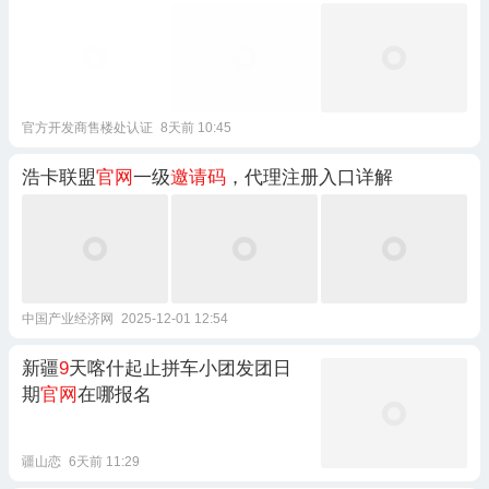
官方开发商售楼处认证
8天前 10:45
浩卡联盟
官网
一级
邀请码
，代理注册入口详解
中国产业经济网
2025-12-01 12:54
新疆
9
天喀什起止拼车小团发团日
期
官网
在哪报名
疆山恋
6天前 11:29