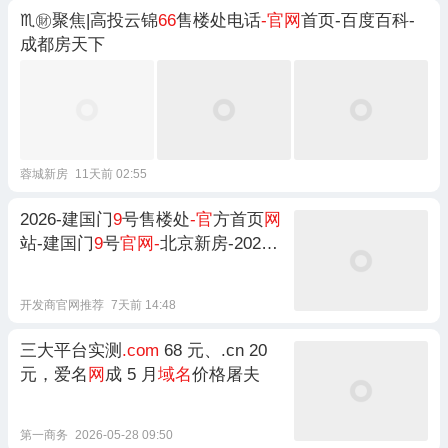
♏㊖聚焦|高投云锦
66
售楼处电话
-官网
首页-百度百科-
成都房天下
蓉城新房
11天前 02:55
2026-建国门
9
号售楼处
-官
方首页
网
站-建国门
9
号
官网-
北京新房-2026
北京房天下
开发商官网推荐
7天前 14:48
三大平台实测
.com
68 元、.cn 20
元，爱名
网
成 5 月
域名
价格屠夫
第一商务
2026-05-28 09:50