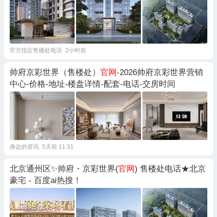
官方指定售楼处电话
2小时前
帅府京彩世界（售楼处）
官网-
2026帅府京彩世界营销
中心-价格-地址-楼盘详情-配套-电话-交房时间
身边的资讯
5天前 11:31
北京通州区✨帅府・京彩世界(
官网
) 售楼处电话★北京
豪宅 - 百度ai热搜！