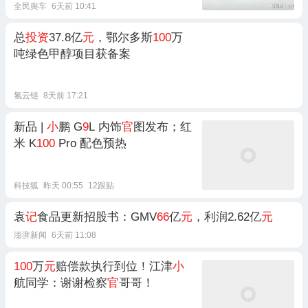
全民舆车
6天前 10:41
总
投资
37.8亿
元
，鄂尔多斯
100
万
吨绿色甲醇项目获备案
氢云链
8天前 17:21
新品 |
小
鹏 G
9
L 内饰
官
图发布；红
米 K
100
Pro 配色预热
科技狐
昨天 00:55
12跟贴
袁
记
食品更新招股书：GMV
66
亿
元
，利润2.62亿
元
澎湃新闻
6天前 11:08
100
万
元
赔偿款执行到位！江津
小
航同学：谢谢检察
官
哥哥！