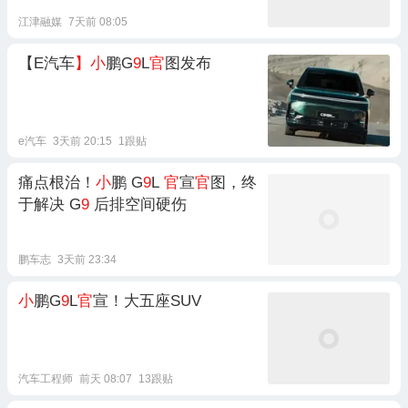
江津融媒
7天前 08:05
【E汽车
】小
鹏G
9
L
官
图发布
e汽车
3天前 20:15
1跟贴
痛点根治！
小
鹏 G
9
L
官
宣
官
图，终
于解决 G
9
后排空间硬伤
鹏车志
3天前 23:34
小
鹏G
9
L
官
宣！大五座SUV
汽车工程师
前天 08:07
13跟贴