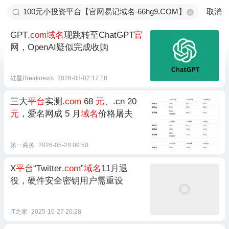
取消
GPT
.com域名
现跳转至ChatGPT
官
网，OpenAI疑似完成收购
硅星Breaknews
2026-03-02 17:18
三大
平台
实测
.com
68
元
、.cn 20
元
，爱名网成 5 月
域名
价格屠夫
第一商务
2026-05-28 09:50
X
平台
“Twitter
.com
”
域名
11月退
役，硬件安全密钥用户需重设
IT之家
2025-10-27 20:28