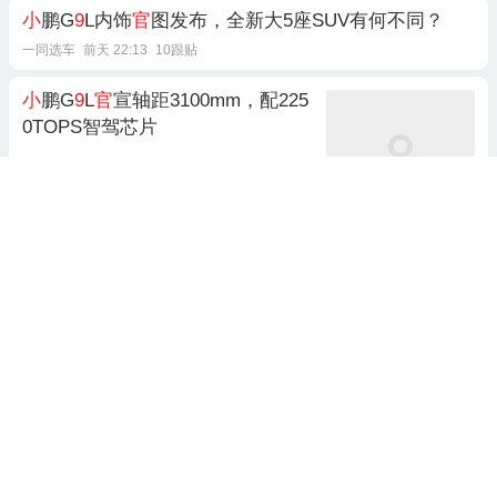
小
鹏G
9
L内饰
官
图发布，全新大5座SUV有何不同？
一同选车
前天 22:13
10跟贴
小
鹏G
9
L
官
宣轴距3100mm，配225
0TOPS智驾芯片
防卫狙击手
刚刚
平安长沙：故意遮挡号牌避监管 驾
驶员被罚200
元记9
分
政法频道
9天前 18:01
拿生命赶路！错过互通口高速原地
停车变道，驾驶员被罚200
元记9
分
黔江今媒体
前天 23:46