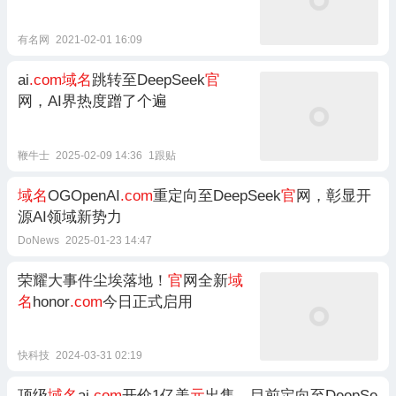
有名网
2021-02-01 16:09
ai
.com域名
跳转至DeepSeek
官
网，AI界热度蹭了个遍
鞭牛士
2025-02-09 14:36
1跟贴
域名
OGOpenAI
.com
重定向至DeepSeek
官
网，彰显开
源AI领域新势力
DoNews
2025-01-23 14:47
荣耀大事件尘埃落地！
官
网全新
域
名
honor
.com
今日正式启用
快科技
2024-03-31 02:19
顶级
域名
ai
.com
开价1亿美
元
出售，目前定向至DeepSe