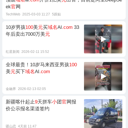
ek
官
网
TechWeb
2025-03-03 11:27
5跟贴
10岁男孩
100
美
元
买
域名
AI
.com
33
年后卖出7000万美
元
红星新闻
2026-02-11 15:52
全球最贵！10岁马来西亚男孩
100
美
元
买下
域名
AI
.com
金融界
2026-02-13 02:05
新疆喀什起止
9
天拼车
小
团
官
网报
价公示报名渠道签约
疆山恋
4天前 11:47