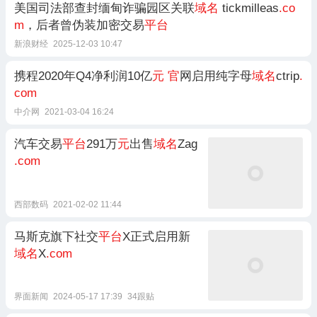
​美国司法部查封缅甸诈骗园区关联
域名
tickmilleas
.co
m
，后者曾伪装加密交易
平台
新浪财经
2025-12-03 10:47
携程2020年Q4净利润10亿
元
官
网启用纯字母
域名
ctrip
.
com
中介网
2021-03-04 16:24
汽车交易
平台
291万
元
出售
域名
Zag
.com
西部数码
2021-02-02 11:44
马斯克旗下社交
平台
X正式启用新
域名
X
.com
界面新闻
2024-05-17 17:39
34跟贴