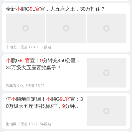
全新
小
鹏G
9
L
官
宣，大五座之王，30万打住？
车动态
3天前 17:40
17跟贴
小
鹏G
9
L
官
宣：
9
分钟充450公里，
30万级大五座要掀桌子？
汽车有文化
3天前 15:21
何
小
鹏亲自定调！
小
鹏G
9
L
官
宣：3
0万级大五座"科技标杆"，
9
分钟充4
50公里
泡泡网
3天前 10:27
54跟贴