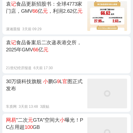
袁
记
食品更新招股书：全球4773家
门店，GMV
66
亿
元
，利润2.62亿
元
潇湘晨报
3天前 09:29
袁
记
食品备案后二次递表港交所，
2025年GMV
66
亿
元
21世纪经济报道
6天前 17:30
30万级科技旗舰
小
鹏G
9
L
官
图正式
发布
车质网
3天前 13:48
3跟贴
网易
"二次
元
GTA"空间大
小
曝光！P
C占用超
100
GB