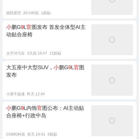
游民星空
20小时前
1跟贴
小
鹏G
9
L
官
图发布 首发全体型AI主
动贴合座椅
太平洋汽车
3天前 16:47
12跟贴
大五座中大型SUV，
小
鹏G
9
L
官
图
发布
小唐不超速
昨天 12:44
小
鹏G
9
L内饰
官
图公布：AI主动贴
合座椅+行政中岛
CNMO科技
前天 14:41
4跟贴