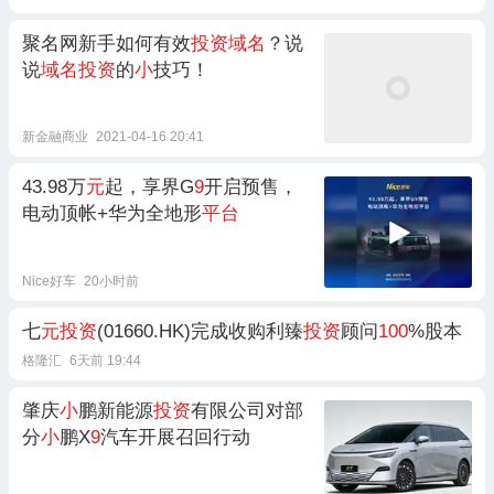
聚名网新手如何有效
投资域名
？说
说
域名投资
的
小
技巧！
新金融商业
2021-04-16 20:41
43.98万
元
起，享界G
9
开启预售，
电动顶帐+华为全地形
平台
Nice好车
20小时前
七
元投资
(01660.HK)完成收购利臻
投资
顾问
100
%股本
格隆汇
6天前 19:44
肇庆
小
鹏新能源
投资
有限公司对部
分
小
鹏X
9
汽车开展召回行动