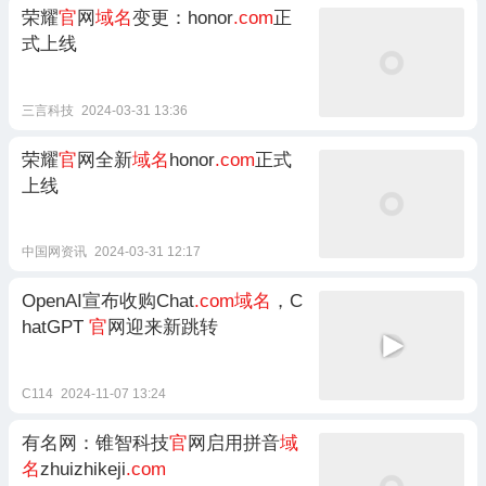
荣耀
官
网
域名
变更：honor
.com
正
式上线
三言科技
2024-03-31 13:36
荣耀
官
网全新
域名
honor
.com
正式
上线
中国网资讯
2024-03-31 12:17
OpenAI宣布收购Chat
.com域名
，C
hatGPT
官
网迎来新跳转
C114
2024-11-07 13:24
有名网：锥智科技
官
网启用拼音
域
名
zhuizhikeji
.com