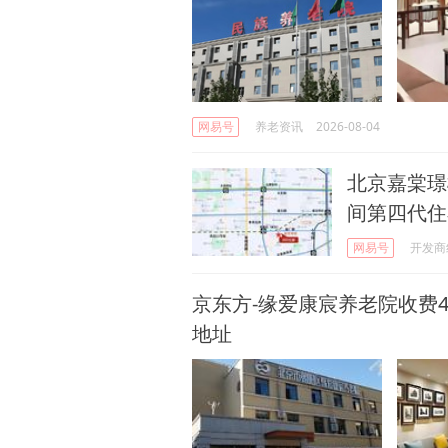
网易号
养老资讯
2026-08-04
北京嘉棠璟
间第四代住
网易号
开发商
京东方-缘爱康宸养老院收费4
地址