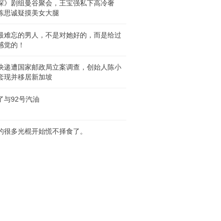
探》剧组曼谷聚会，王宝强私下高冷奢
陈思诚疑摸美女大腿
最难忘的男人，不是对她好的，而是给过
感觉的！
快递遭国家邮政局立案调查，创始人陈小
套现并移居新加坡
了与92号汽油
的很多光棍开始慌不择食了。