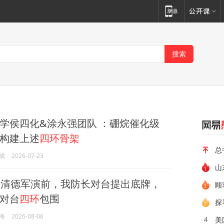
学侯四化&涂永强团队 ：硼烷催化级
构建上述
四环骨架
总
成
2026-07-23
山
清德军演前，我防长对台提出底牌，
顾
对台
四环
包围
探
海
2026-08-06
美
4