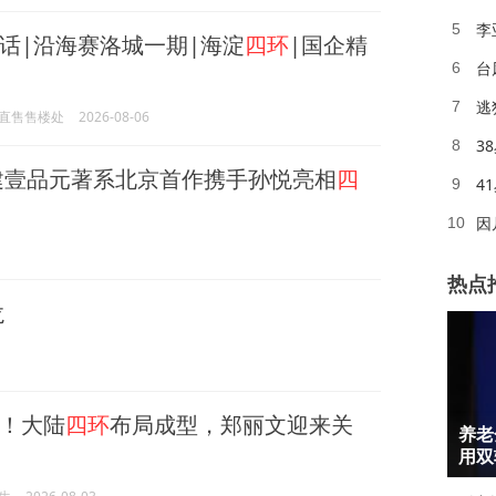
李
5
话|沿海赛洛城一期|海淀
四环
|国企精
台
6
逃
7
直售售楼处
2026-08-06
3
8
建壹品元著系北京首作携手孙悦亮相
四
4
9
因
10
热点
龙
1
！大陆
四环
布局成型，郑丽文迎来关
养老
2
用双
3