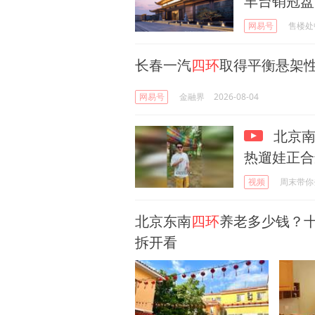
丰台销冠盘
网易号
售楼处
长春一汽
四环
取得平衡悬架
网易号
金融界
2026-08-04
北京
热遛娃正合
视频
周末带你
北京东南
四环
养老多少钱？十
拆开看