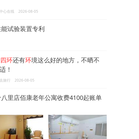
中心在线
2026-08-05
性能试验装置专利
南
四环
还有
环
境这么好的地方，不晒不
适！
去旅行
2026-08-05
八里店佰康老年公寓收费4100起账单