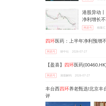
港股异动丨
净利增长不少
网易号
格隆汇
四环
医药：上半年净利预增不低
网易号
财中社
2026-07-27
【盈喜】
四环
医药(00460.
网易号
港股解码
2026-07-27
丰台西
四环
养老甄选!北京丰
评