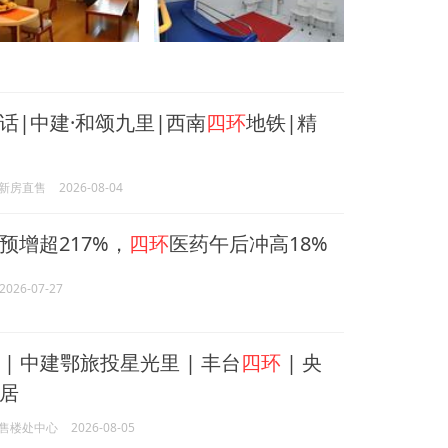
话|中建·和颂九里|西南
四环
地铁|精
新房直售
2026-08-04
预增超217%，
四环
医药午后冲高18%
2026-07-27
| 中建鄂旅投星光里 | 丰台
四环
| 央
居
售楼处中心
2026-08-05