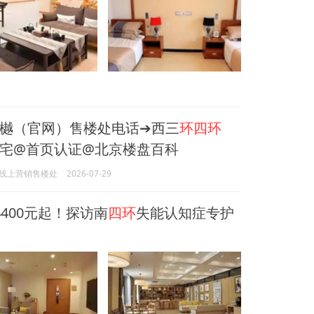
樾（官网）售楼处电话➔西三
环四环
宅@首页认证@北京楼盘百科
线上营销售楼处
2026-07-29
400元起！探访南
四环
失能认知症专护