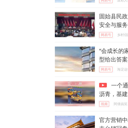
网易号
迷彩人
固始县民政
安全与服务
网易号
乡村信
“会成长的
型给出答案
网易号
海淀这
一个通
沥青，基建
视频
阿倩搞笑
官方营销中