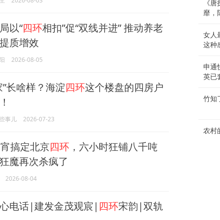
生
2026-08-03
《唐
靡，
局以“
四环
相扣”促“双线并进” 推动养老
女人
提质增效
这种
阳
2026-08-05
申通
英已
家”长啥样？海淀
四环
这个楼盘的四房户
竹知
！
些事儿
2026-07-23
农村
宵搞定北京
四环
，六小时狂铺八千吨
狂魔再次杀疯了
2026-08-04
心电话|建发金茂观宸|
四环
宋韵|双轨