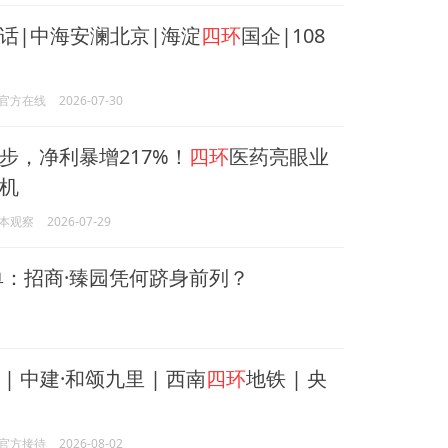
话|中海安澜北京|海淀
四环
国企|108
官方在线
2026-07-30
步，净利暴增217%！
四环
医药亮眼业
机
本观察
2026-07-29
：招商·臻园凭何跻身前列？
| 中建·和颂九里 | 西南
四环
地铁 | 央
官方接待
2026-08-02