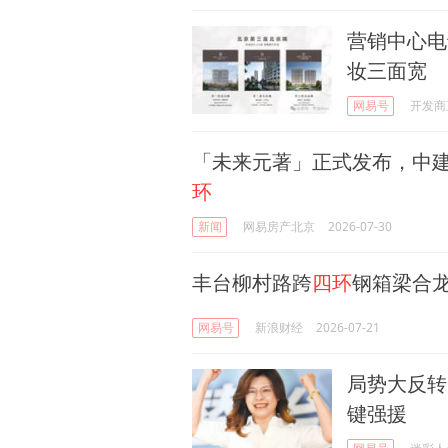
营销中心电
妆三面宽
网易号
开发商
「未来元著」正式发布，中
环
新闻
网易房产北京
2026-07-30
丰台柳村路跨
四环
钢箱梁合
网易号
新浪财经
2026-07-21
局势大反转
键强援