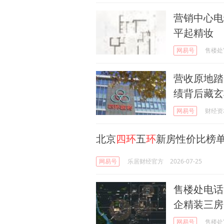
营销中心电
平起精妆
网易号
售楼处
营收原地踏
绩背后藏玄
网易号
财经资
北京
四环
五
环
新房性价比榜单
网易号
乐居财经官方
2026-07-25
售楼处电话 
企精装三房
网易号
售楼处