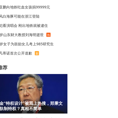
亚鹏向地铁吐血女孩捐99999元
风白海豚可能在浙江登陆
犯看演唱会 刚出地铁就被逮住
8岁山东财大教授刘海明逝世
热
1岁女子为鼓励女儿考上985研究生
凡蒂诺首次公开道歉
新
推荐
金“特权设计”被骂上热搜，郑秉文
轨制特权？真相不简单