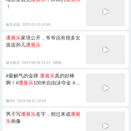
！
板扎在线
2025-01-03 10:49
潘展乐
家境公开，爷爷说有很多女
孩追孙儿
潘展乐
娱记娱乐
2024-08-06 14:15
4跟贴
#最解气的金牌
潘展乐
真的好棒
啊！#
潘展乐
100米自由泳夺金 #巴
黎奥运会 #
潘展乐
#世界冠军
圈内V
2024-08-01 10:43
男子写
潘展乐
名字，倒过来成
潘展
乐
画像