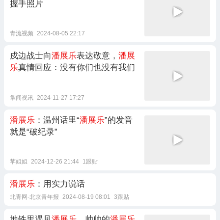
握手照片
青流视频
2024-08-05 22:17
戍边战士向
潘展乐
表达敬意，
潘展
乐
真情回应：没有你们也没有我们
掌闻视讯
2024-11-27 17:27
潘展乐
：温州话里“
潘展乐
”的发音
就是“破纪录”
苹姐姐
2024-12-26 21:44
1跟贴
潘展乐
：用实力说话
北青网-北京青年报
2024-08-19 08:01
3跟贴
地铁里遇见
潘展乐
，帅帅的
潘展乐