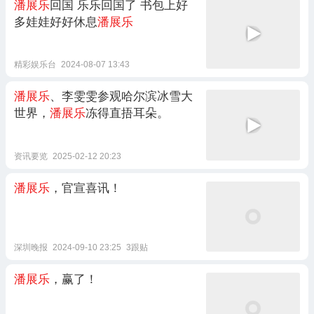
潘展乐
回国 乐乐回国了 书包上好
多娃娃好好休息
潘展乐
精彩娱乐台
2024-08-07 13:43
潘展乐
、李雯雯参观哈尔滨冰雪大
世界，
潘展乐
冻得直捂耳朵。
资讯要览
2025-02-12 20:23
潘展乐
，官宣喜讯！
深圳晚报
2024-09-10 23:25
3跟贴
潘展乐
，赢了！