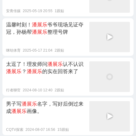
安青传媒
2025-05-19 20:55
1跟贴
温馨时刻！
潘展乐
爷爷现场见证夺
冠，孙杨帮
潘展乐
整理号牌
咪咕体育
2025-05-17 21:04
2跟贴
太逗了！理发师问
潘展乐
认不认识
潘展乐
？
潘展乐
的实在回答来了
行者聊官
2024-08-10 12:40
2跟贴
男子写
潘展乐
名字，写好后倒过来
成
潘展乐
画像。
CQTV探索
2024-08-07 16:56
15跟贴