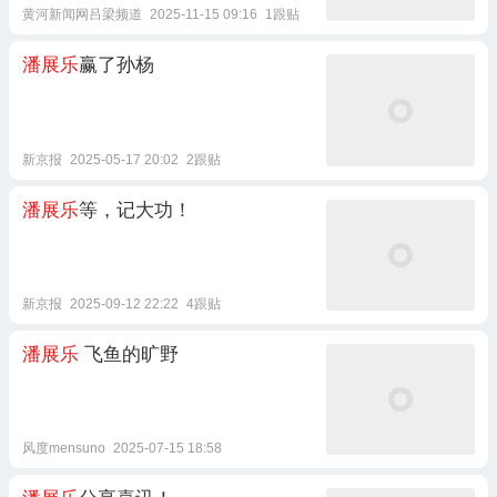
黄河新闻网吕梁频道
2025-11-15 09:16
1跟贴
潘展乐
赢了孙杨
新京报
2025-05-17 20:02
2跟贴
潘展乐
等，记大功！
新京报
2025-09-12 22:22
4跟贴
潘展乐
飞鱼的旷野
风度mensuno
2025-07-15 18:58