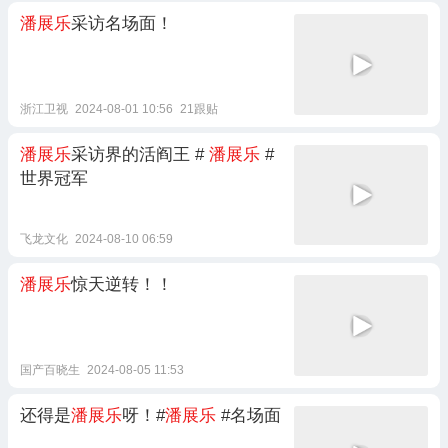
潘展乐
采访名场面！
浙江卫视
2024-08-01 10:56
21跟贴
潘展乐
采访界的活阎王 #
潘展乐
#
世界冠军
飞龙文化
2024-08-10 06:59
潘展乐
惊天逆转！！
国产百晓生
2024-08-05 11:53
还得是
潘展乐
呀！#
潘展乐
#名场面