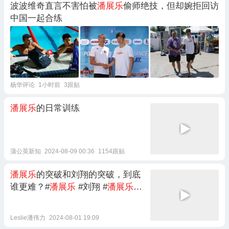
波波维奇直言不害怕被
潘展乐
偷师绝技，但却婉拒回访
中国一起合练
杨华评论
1小时前
3跟贴
潘展乐
的日常训练
蒲公英新知
2024-08-09 00:36
1154跟贴
潘展乐
的突破和刘翔的突破，到底
谁更难？#
潘展乐
#刘翔 #
潘展乐
破
世界纪录 #
潘展乐
100自破世界纪...
Leslie潘伟力
2024-08-01 19:09