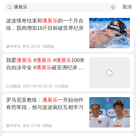
取消
波波维奇结束和
潘展乐
的一个月合
练，肌肉增加16斤目标破世界纪录
杨华评论
昨天 20:16
48跟贴
我爱
潘展乐
#
潘展乐
#
潘展乐
100米
自由泳夺金 #
潘展乐
破亚洲纪录 #
潘展乐
100自由泳金牌
白话频道
2024-08-02 19:34
241跟贴
罗马尼亚教练：
潘展乐
一开始动作
有些笨拙，他与波波疯狂互相学习
杨华评论
前天 17:29
8跟贴