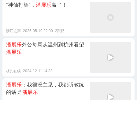
“神仙打架”，
潘展乐
赢了！
浙江之声
2025-05-19 22:00
2跟贴
潘展乐
外公每周从温州到杭州看望
潘展乐
板扎在线
2024-12-11 14:33
潘展乐
：我很没主见，我都听教练
的话 #
潘展乐
飞龙文化
2024-08-10 07:00
祝贺！#
潘展乐
100米自由泳夺银 #
潘展乐