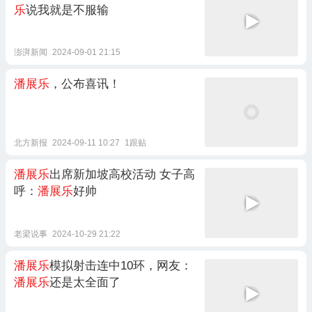
乐
说我就是不服输
澎湃新闻
2024-09-01 21:15
潘展乐
，公布喜讯！
北方新报
2024-09-11 10:27
1跟贴
潘展乐
出席新加坡高校活动 女子高
呼：
潘展乐
好帅
老梁说事
2024-10-29 21:22
潘展乐
模拟射击连中10环，网友：
潘展乐
还是太全面了