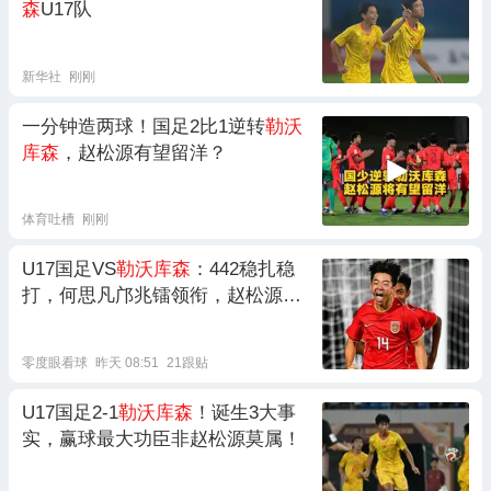
森
U17队
新华社
刚刚
一分钟造两球！国足2比1逆转
勒沃
库森
，赵松源有望留洋？
体育吐槽
刚刚
U17国足VS
勒沃库森
：442稳扎稳
打，何思凡邝兆镭领衔，赵松源冲
锋
零度眼看球
昨天 08:51
21跟贴
U17国足2‑1
勒沃库森
！诞生3大事
实，赢球最大功臣非赵松源莫属！