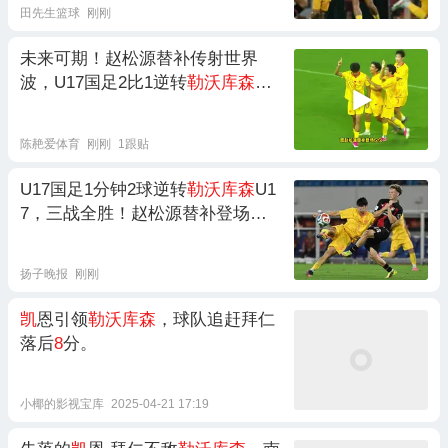
田先生篮球
刚刚
未来可期！赵松源替补传射世界
波，U17国足2比1逆转
勒沃库森
U1
7
陈赩爱体育
刚刚
1跟贴
U17国足1分钟2球逆转
勒沃库森
U1
7，三战全胜！赵松源替补登场传
射建功
扬子晚报
刚刚
凯
恩引领
勒沃库森
，球队追赶拜仁
落后
8
分。
小椰的影视宝库
2025-04-21 17:19