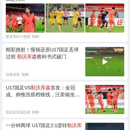
爱体育的小悠悠
刚刚
精彩挑射！慢镜还原U17国足丢球
过程
勒沃库森
教科书式破门
佳客体育
刚刚
U17国足VS
勒沃库森
首发：金冠
成、帅惟浩搭档锋线，汪奕铭坐镇
后防
亚欧足球追踪者
刚刚
一分钟两球 U17国足2:1逆转
勒沃库