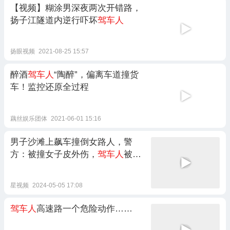
【视频】糊涂男深夜两次开错路，
扬子江隧道内逆行吓坏
驾车人
扬眼视频
2021-08-25 15:57
醉酒
驾车人
“陶醉”，偏离车道撞货
车！监控还原全过程
藕丝娱乐团体
2021-06-01 15:16
男子沙滩上飙车撞倒女路人，警
方：被撞女子皮外伤，
驾车人
被拘
留
星视频
2024-05-05 17:08
驾车人
高速路一个危险动作……