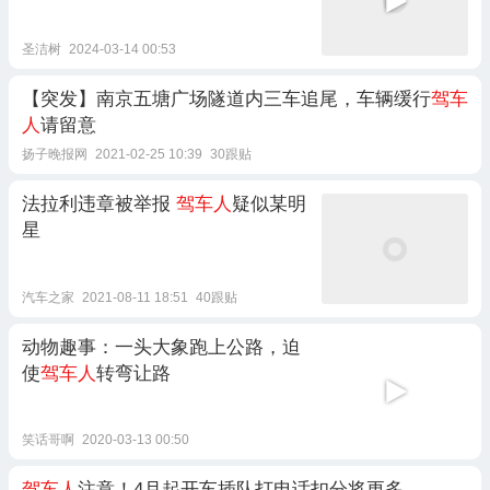
圣洁树
2024-03-14 00:53
【突发】南京五塘广场隧道内三车追尾，车辆缓行
驾车
人
请留意
扬子晚报网
2021-02-25 10:39
30跟贴
法拉利违章被举报
驾车人
疑似某明
星
汽车之家
2021-08-11 18:51
40跟贴
动物趣事：一头大象跑上公路，迫
使
驾车人
转弯让路
笑话哥啊
2020-03-13 00:50
驾车人
注意！4月起开车插队打电话扣分将更多