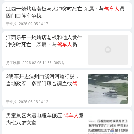
江西一烧烤店老板与人冲突时死亡 亲属：与
驾车人
员
因门口停车争执
新京报
2026-02-05 14:17
江西乐平一烧烤店老板和他人发生
冲突时死亡，亲属：与
驾车人
员因
门口停车争执
扬子晚报
2026-02-05 14:55
39跟贴
3辆车开进温州西溪河河道行驶，
当地政府：多部门联合调查找
驾车
人
新京报
2026-06-16 14:12
男童景区内遭电瓶车碾压
驾车人
竟
为七八岁女童