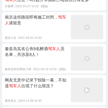
齐鲁网
2022-03-27 14:52
3跟贴
南京这些路段即将施工封闭，
驾车
人
请留意
愚乐小豆
2021-04-02 14:32
秦皇岛实名公布8名醉酒
驾车人
员
名单，共涉及8人！
秦皇岛90后网友小林
2021-03-10 10:54
1跟贴
网友无意中记录下惊险一幕，不知
道
驾车人
出现了什么情况？
重庆热点
2024-12-09 16:35