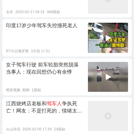
去非
2025-02-17 06:16
386跟贴
印度17岁少年驾车失控撞死老人
RT今日俄罗斯
3天前 17:51
女子驾车行驶 前车轮胎突然脱落
当事人：现在回想仍心有余悸
橙薪视频
刚刚
1跟贴
江西烧烤店老板和
驾车人
争执死
亡！网友：不是打死的，情绪太激
动
火山诗话
2026-02-05 17:39
24跟贴