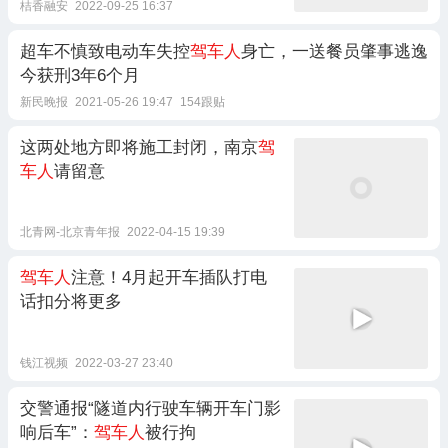
桔香融安
2022-09-25 16:37
超车不慎致电动车失控
驾车人
身亡，一送餐员肇事逃逸
今获刑3年6个月
新民晚报
2021-05-26 19:47
154跟贴
这两处地方即将施工封闭，南京
驾
车人
请留意
北青网-北京青年报
2022-04-15 19:39
驾车人
注意！4月起开车插队打电
话扣分将更多
钱江视频
2022-03-27 23:40
交警通报“隧道内行驶车辆开车门影
响后车”：
驾车人
被行拘