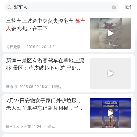
取消
三轮车上坡途中突然失控翻车
驾车
人
被死死压在车下
每日趣事儿
2026-04-20 13:24
新疆一景区有游客驾车在草地上漂
移 景区：草皮破坏不可逆 已处罚
驾车人
新京报
2025-06-22 15:31
1跟贴
7月27日安徽女子家门外铲垃圾，
老人驾车观望忘记距离相撞，当事
人：无大碍只是疼
国+社区
3天前 11:24
20跟贴