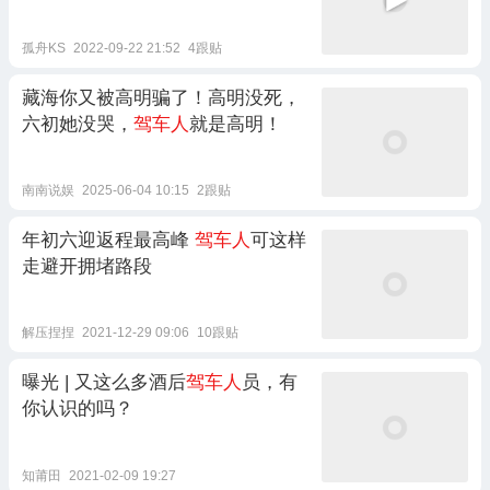
孤舟KS
2022-09-22 21:52
4跟贴
藏海你又被高明骗了！高明没死，
六初她没哭，
驾车人
就是高明！
南南说娱
2025-06-04 10:15
2跟贴
年初六迎返程最高峰
驾车人
可这样
走避开拥堵路段
解压捏捏
2021-12-29 09:06
10跟贴
曝光 | 又这么多酒后
驾车人
员，有
你认识的吗？
知莆田
2021-02-09 19:27