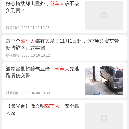
好心搭载却出意外，
驾车人
该不该
负刑责？
新浪财经
2025-11-13 10:36
跟每个
驾车人
都有关系！11月1日起，这7项公安交管
新措施将正式实施
现代快报
2025-10-16 19:12
酒精含量超醉驾五倍！
驾车人
先逃
跑后伤交警
封面新闻
2020-04-08 18:38
【曝光台】做文明
驾车人
，安全靠
大家