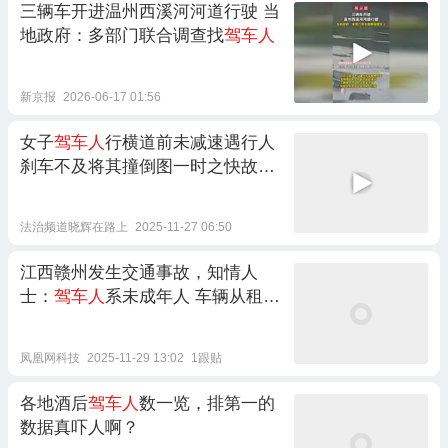
三辆车开进温州西溪河河道行驶 当
地政府：多部门联合调查找
驾车人
新京报
2026-06-17 01:56
女子
驾车人
行横道前未减速遇行人
刹车不及将其撞倒图一时之快故负
全责
法治频道晓辉在路上
2025-11-27 06:50
江西赣州发生交通事故，知情人
士：
驾车人
系未成年人 车辆从租车
行租赁
凤凰网科技
2025-11-29 13:02
1跟贴
各地酒后
驾车人
数一览，排第一的
数据真吓人啊？