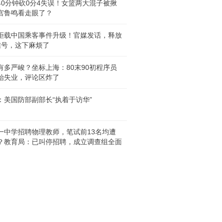
40分钟砍0分4失误！女篮两大混子被揪
宫鲁鸣看走眼了？
拒载中国乘客事件升级！官媒发话，释放
信号，这下麻烦了
有多严峻？坐标上海：80末90初程序员
始失业，评论区炸了
：美国防部副部长“执着于访华”
一中学招聘物理教师，笔试前13名均遭
？教育局：已叫停招聘，成立调查组全面