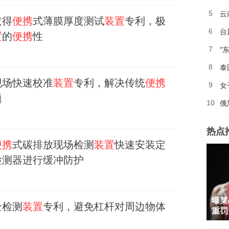
云
5
取得
便携
式薄膜厚度测试
装置
专利，极
台
6
置
的
便携
性
“
7
泰
8
现场快速校准
装置
专利，解决传统
便携
女
9
题
俄
10
热点
便携
式碳排放现场检测
装置
快速安装定
检测器进行缓冲防护
1
曝莱
全检测
装置
专利，避免杠杆对周边物体
2
重罚
3