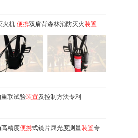
灭火机
便携
双肩背森林消防灭火
装置
钩重联试验
装置
及控制方法专利
动高精度
便携
式镜片屈光度测量
装置
专