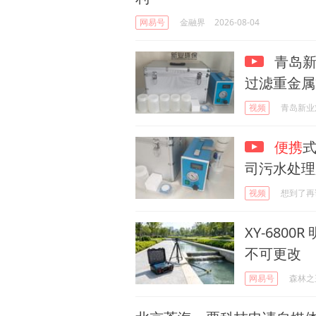
网易号
金融界
2026-08-04
青岛新业
过滤重金属
视频
青岛新业
便携
司污水处理
视频
想到了再
XY-6800
不可更改
网易号
森林之