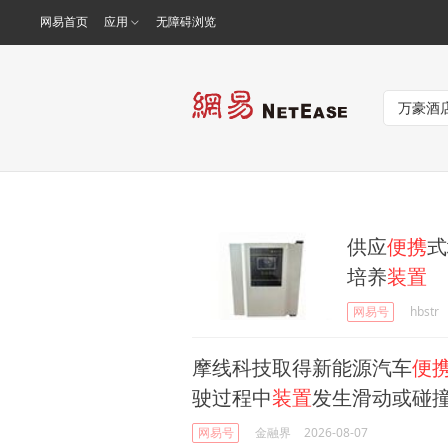
网易首页
应用
无障碍浏览
供应
便携
式
培养
装置
网易号
hbstr
摩线科技取得新能源汽车
便
驶过程中
装置
发生滑动或碰
网易号
金融界
2026-08-07