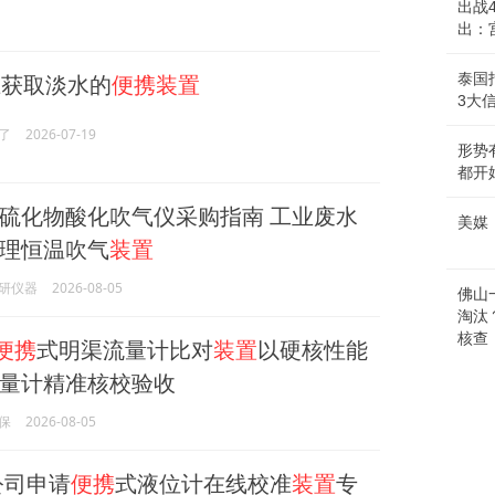
出战
出：
获取淡水的
便携装置
泰国
3大
了
2026-07-19
形势
都开
硫化物酸化吹气仪采购指南 工业废水
美媒
理恒温吹气
装置
研仪器
2026-08-05
佛山
淘汰
核查
便携
式明渠流量计比对
装置
以硬核性能
量计精准核校验收
保
2026-08-05
公司申请
便携
式液位计在线校准
装置
专