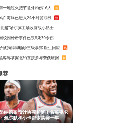
南一地过火把节意外灼伤16人
新
风白海豚已进入24小时警戒线
沸
东北超”哈尔滨主场收官战小贴士
国校园枪击事件已致8死30余伤
子被狗舔脚确诊三级暴露 医生回应
热
黑客称掌握北约直接参与袭俄证据
新
推荐
昂纳德案预计协商和解！名嘴要求
：鲍尔默和小卡都该禁赛一年