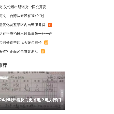
克·艾伦退出斯诺克中国公开赛
丽文：台湾从来没有“独立”过
疆优化调整景区内自驾服务费
热
侣在平潭拍日出时坠崖致一死一伤
台部分直营店飞天茅台提价
新
海豚将正面袭击贯穿浙江
新
推荐
24小时开着反而更省电？电力部门