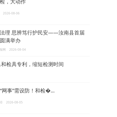
检，大动作
2026-08-06
法理 思辨笃行护民安——汝南县首届
圆满举办
报网
2026-08-04
具和检具专利，缩短检测时间
期“网事”需设防！和检�...
经
2026-08-05