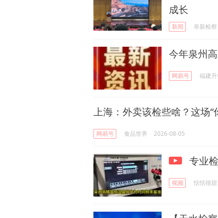
成长
新闻
阜新检察
今年泉州高
网易号
福建升
上海：外卖该检些啥？这场“
网易号
食品世界
2026-08-05
专业检
视频
恬恬很甜