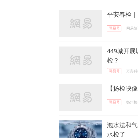
平安春检｜
网易号
网易陕
449城开
检？
网易号
万宾科
【扬检映像】
网易号
扬州检
泡水法和气
水检了