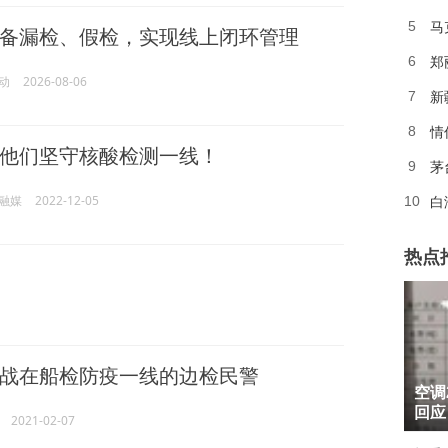
马
5
备漏检、假检，实现线上闭环管理
郑
6
动
2026-08-06
新
7
情
8
他们坚守核酸检测一线！
茅
9
融媒
2022-12-05
白
10
热点
战在船检防疫一线的边检民警
1
空调
2
回应
2021-02-07
3