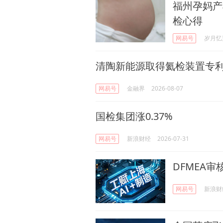
福州孕妈产
检心得
网易号
岁月忆
清陶新能源取得氦检装置专
网易号
金融界
2026-08-07
国检集团涨0.37%
网易号
新浪财经
2026-07-31
DFMEA审
网易号
新浪财