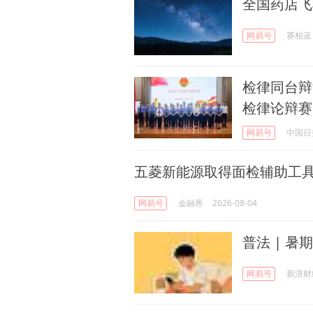
全国药店飞
网易号
赛柏蓝
检律同台辩
检律论辩赛
网易号
中国日
五菱新能源取得面检辅助工
网易号
金融界
2026-08-04
普法 | 暑
网易号
新浪财