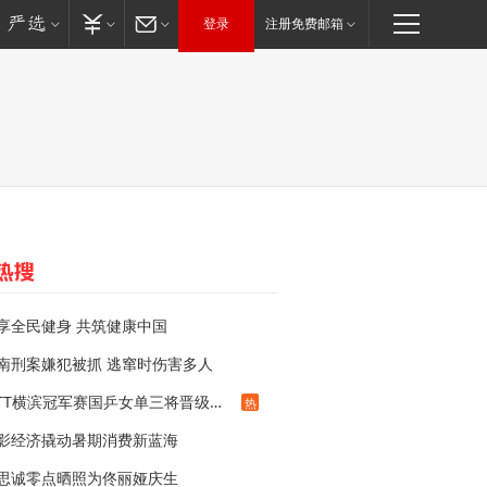
登录
注册免费邮箱
享全民健身 共筑健康中国
南刑案嫌犯被抓 逃窜时伤害多人
WTT横滨冠军赛国乒女单三将晋级四强
热
影经济撬动暑期消费新蓝海
思诚零点晒照为佟丽娅庆生