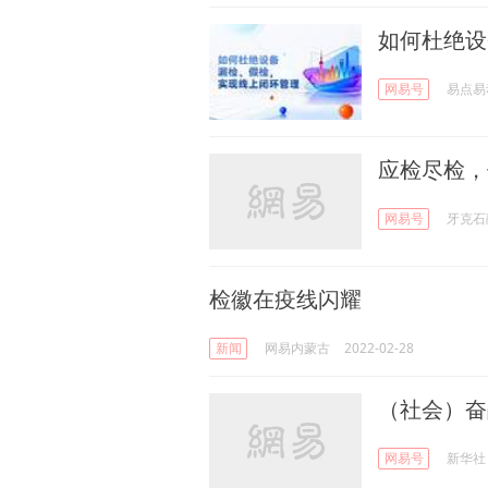
如何杜绝设
网易号
易点易
应检尽检，
网易号
牙克石
检徽在疫线闪耀
新闻
网易内蒙古
2022-02-28
（社会）奋
网易号
新华社