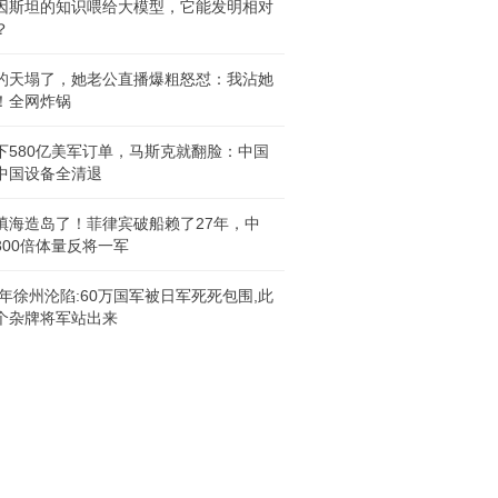
因斯坦的知识喂给大模型，它能发明相对
？
的天塌了，她老公直播爆粗怒怼：我沾她
！全网炸锅
下580亿美军订单，马斯克就翻脸：中国
中国设备全清退
填海造岛了！菲律宾破船赖了27年，中
300倍体量反将一军
38年徐州沦陷:60万国军被日军死死包围,此
个杂牌将军站出来