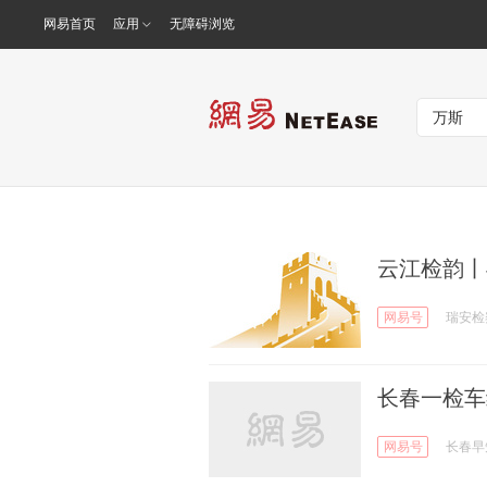
网易首页
应用
无障碍浏览
云江检韵丨
网易号
瑞安检
长春一检车
网易号
长春早