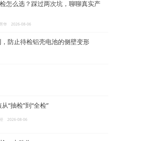
检怎么选？踩过两次坑，聊聊真实产
芳华
2026-08-06
利，防止待检铝壳电池的侧壁变形
核从“抽检”到“全检”
经
2026-08-06