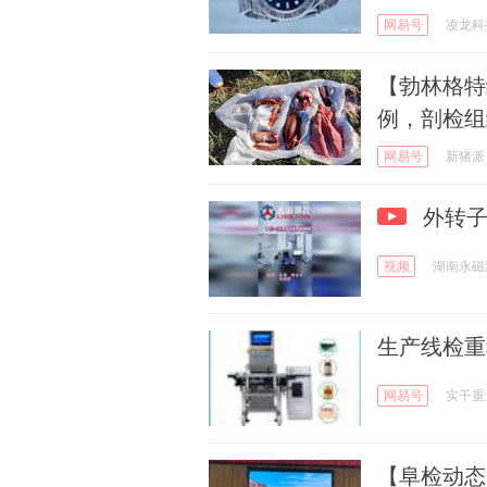
网易号
凌龙科
【勃林格特
例，剖检组
网易号
新猪派
外转子
视频
湖南永磁
生产线检重
网易号
实干重
【阜检动态