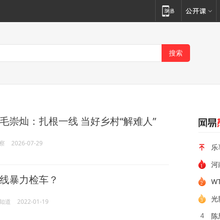
毛崇灿：扎根一线 当好乡村“解难人”
察
2026-07-29
乐
河
线暴力检车？
光
知道
2022-01-19
陈
4