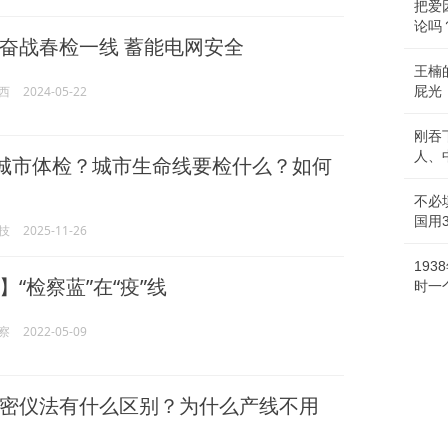
把爱
论吗
奋战春检一线 蓄能电网安全
王楠
西
2024-05-22
屁光
刚吞
人、
展城市体检？城市生命线要检什么？如何
不必
国用
技
2025-11-26
19
“检察蓝”在“疫”线
时一
察
2022-05-09
密仪法有什么区别？为什么产线不用