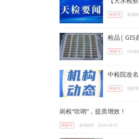
【天水检察
网易号
新浪财
检品| G
网易号
GIS
中检院改名
网易号
我要测
岗检“吹哨”，提质增效！
网易号
新浪财经
2026-08-07