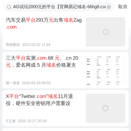
取消
汽车交易
平台
291万
元
出售
域名
Zag
.com
西部数码
2021-02-02 11:44
三大
平台
实测
.com
68
元
、.cn 20
元
，爱名网成 5 月
域名
价格屠夫
第一商务
2026-05-28 09:50
X
平台
“Twitter
.com
”
域名
11月退
役，硬件安全密钥用户需重设
IT之家
2025-10-27 20:28