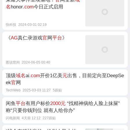
名
honor
.com
今日正式启用
快科技
2024-03-31 02:19
《
AG
真仁录游戏
官
网
平台
》
图说世间
2024-06-05 00:40
顶级
域名
ai
.com
开价1亿美
元
出售，目前定向至DeepSe
ek
官
网
TechWeb
2025-03-03 11:27
5跟贴
闲鱼
平台
有用户标价
2000元
“找精神病给人脸上抹屎”
称“只要你钱到位 就有人给你办”
闪电新闻
4天前 12:12
227跟贴