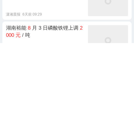
潇湘晨报
6天前 09:29
湖南裕能
8
月 3 日磷酸铁锂上调
2
000
元
/ 吨
海量财经
8天前 20:48
浦东上钢养护院(成山路
66
号)收费5000
元
/月起，
8
月起
648床位预约
养老焦点
3天前 09:27
17799
元
！新机
官
宣：
8
月7日，正
式开售上市！