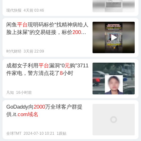
现代快报
4天前 03:46
闲鱼
平台
现明码标价“找精神病给人
脸上抹屎”的交易链接，标价
2000
元
时代财经
3天前 22:09
成都女子利用
平台
漏洞“0
元
购”3711
件家电，警方清点花了
8
小时
凡知
16小时前
GoDaddy向
2000
万全球客户群提
供.it
.com域名
全球TMT
2024-07-10 10:21
1跟贴