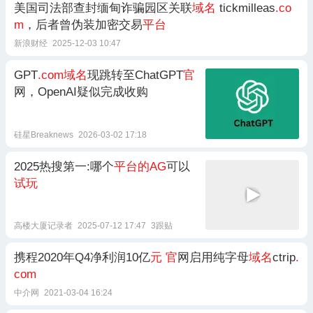
​美国司法部查封缅甸诈骗园区关联
域名
tickmilleas
.co
m
，后者曾伪装加密交易
平台
新浪财经
2025-12-03 10:47
GPT
.com域名
现跳转至ChatGPT
官
网，OpenAI疑似完成收购
硅星Breaknews
2026-03-02 17:18
2025热搜第一:哪个
平台的AG
可以
试玩
高楼大厦记录者
2025-07-12 17:47
3跟贴
携程2020年Q4净利润10亿
元
官
网启用纯字母
域名
ctrip
.
com
中介网
2021-03-04 16:24