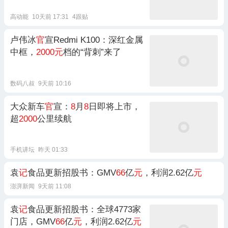
高动能
10天前 17:31
4跟贴
卢伟冰
官
宣Redmi K100：深红金属
中框，
2000元
档的“背刺”来了
数码八叔
9天前 10:16
大众新车
官
宣：
8
月
8
日即将上市，
超
2000
公里续航
手机讲坛
昨天 01:33
袁
记
食品更新招股书：GMV
66
亿
元
，利润2.62亿
元
澎湃新闻
9天前 11:08
袁
记
食品更新招股书：全球4773家
门店，GMV
66
亿
元
，利润2.62亿
元