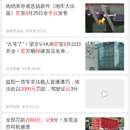
肉鸽幸存者恶搞新作《地牢大出
血》
官
宣
8
月25日全
平台
发售
游戏早知道
10天前 01:02
“久等了”！望京V-HUB
官
宣
8
月22日
开业！
官
方晒
66
家首店名单…
北京商报
4天前 08:40
益阳一货车非法载人直播遭罚，依
法处以
2000元
罚款，驾驶证
记
3分
华声在线
前天 01:12
全部罚款
2000元
、
记
6分！东莞这
些司机被查