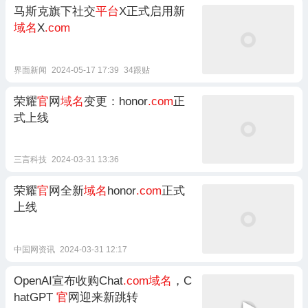
马斯克旗下社交
平台
X正式启用新
域名
X
.com
界面新闻
2024-05-17 17:39
34跟贴
荣耀
官
网
域名
变更：honor
.com
正
式上线
三言科技
2024-03-31 13:36
荣耀
官
网全新
域名
honor
.com
正式
上线
中国网资讯
2024-03-31 12:17
OpenAI宣布收购Chat
.com域名
，C
hatGPT
官
网迎来新跳转