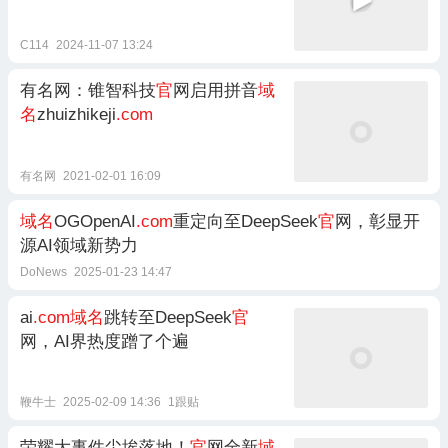
C114
2024-11-07 13:24
有名网：锥智科技
官
网启用拼音
域
名
zhuizhikeji
.com
有名网
2021-02-01 16:09
域名
OGOpenAI
.com
重定向至DeepSeek
官
网，彰显开
源AI领域新势力
DoNews
2025-01-23 14:47
ai
.com域名
跳转至DeepSeek
官
网，AI界热度蹭了个遍
鞭牛士
2025-02-09 14:36
1跟贴
荣耀大事件尘埃落地！
官
网全新
域