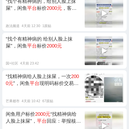
“找个有精神病的，给别人脸上抹
屎”，闲鱼
平台
标价
2000元
，客
服：有害信息会下架
政法频道
4天前 12:30
1跟贴
“找个有精神病的 给别人脸上抹
屎”，闲鱼
平台
标价
2000元
国+社区
4天前 23:42
“找精神病给人脸上抹屎，一次
200
0元
”，闲鱼
平台
现明码标价交易链
接“只要你钱到位，就有人给你
办”，
平台
回应：建议举报
芒果都市
4天前 10:42
67跟贴
闲鱼用户标价
2000元
“找精神病给
人脸上抹屎”，
平台
回应：举报核实
后会下架