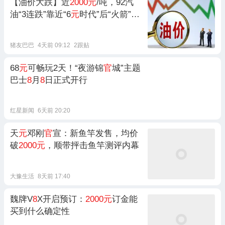
【油价大跌】近
2000元
/吨，92汽
油“3连跌”靠近“6
元
时代”后“火箭”上
涨，下次
8
月14日调价，预跌350
元
/吨！
猪友巴巴
4天前 09:12
2跟贴
68
元
可畅玩2天！“夜游锦
官
城”主题
巴士
8
月
8
日正式开行
红星新闻
6天前 20:20
天
元
邓刚
官
宣：新鱼竿发售，均价
破
2000元
，顺带抨击鱼竿测评内幕
大豫生活
8天前 17:40
魏牌V
8
X开启预订：
2000元
订金能
买到什么确定性