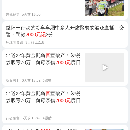
东莞纪实
5天前 19:09
益阳一行驶的货车车厢中多人开席聚餐饮酒还直播，交
警：罚款
2000元记
3分
环球网资讯
3天前 11:18
出道22年黄金配角
官
宣破产！朱锐
炒股亏70万，向母亲借
2000元
度日
负面黑洞
6天前 17:32
6跟贴
出道22年黄金配角
官
宣破产！朱锐
炒股亏70万，向母亲借
2000元
度日
行者聊官
6天前 15:42
4跟贴