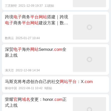
三言财经
2021-12-09 19:37
11跟贴
跨境
电子
商务
平台网站
搭建｜跨境
电子
商务
平台网站
建设方案｜数商
云
数商云
2025-01-27 10:44
深贸
电子
海外
网站
Semour
.com
全
新上线
满天芯
2022-12-08 14:34
马斯克将考虑创办自己的社交
网站平台
：X
.com
驱动中国
2022-08-11 10:42
9跟贴
荣耀
官
网
域名
变更：honor
.com
正
式上线