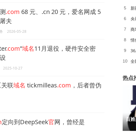
新
5
测
.com
68 元、.cn 20 元，爱名网成 5
央
6
屠夫
商
7
务
2026-05-28
情
8
ter
.com
”
域名
11月退役，硬件安全密
3
9
设
全
10
2025-10-27
热点
区关联
域名
tickmilleas
.com
，后者曾伪
1
百姓
m
定向到DeepSeek
官
网，曾经是
2
3