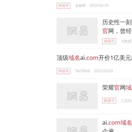
网易号
金融界
2025-02-10
历史性一刻
官
网，曾经是
网易号
大数据
顶级
域名
ai
.com
开价1亿美元
网易号
TechWeb
2025-03-03
荣耀
官
网
域
网易号
三言科
ai
.com域
个遍