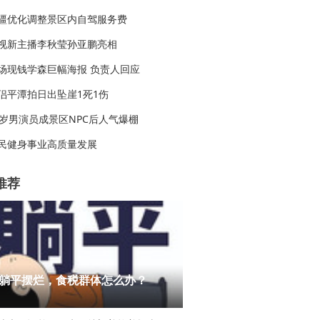
疆优化调整景区内自驾服务费
视新主播李秋莹孙亚鹏亮相
场现钱学森巨幅海报 负责人回应
侣平潭拍日出坠崖1死1伤
6岁男演员成景区NPC后人气爆棚
民健身事业高质量发展
推荐
躺平摆烂，食税群体怎么办？