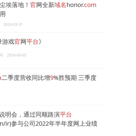
尘埃落地！
官
网全新
域名
honor
.com
用
2024-03-31
录游戏
官
网
平台
》
间
2024-06-05
m
二季度营收同比增
9
%胜预期 三季度
绩说明会，通过同顺路演
平台
cn/ir)参与公司2022年半年度网上业绩