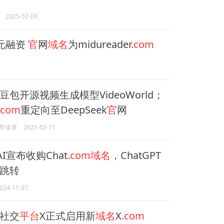
2025-02-09
美元融资
官
网
域名
为midureader
.com
豆包开源视频生成模型VideoWorld；
.com
重定向至DeepSeek
官
网
早读课
2025-02-11
AI宣布收购Chat
.com域名
，ChatGPT
跳转
024-11-07
社交
平台
X正式启用新
域名
X
.com