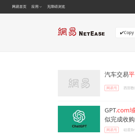
网易首页
应用
无障碍浏览
汽车交易
平
网易号
西部数
GPT
.com
似完成收购
网易号
硅星Br