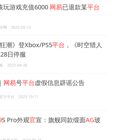
孩玩游戏充值6000
网易
已退款某
平台
济网
2025-05-13
潮》登Xbox/PS5
平台
，《时空猎人
28日停服
条
2025-04-30
|
网易
号
平台
虚假信息辟谣公告
官方平台
2025-10-11
9
S Pro外观
官
宣：旗舰同款缎面
AG
玻