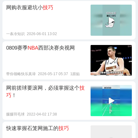
网购衣服避坑小
技巧
一条冷知识
2026-06-01 13:02
0809赛季
NBA
西部决赛央视网
带你领略快乐真谛
2026-05-17 05:37
1跟贴
网前搓球要滚网，必须掌握这个
技
巧
！
腿腿羽毛球
2022-04-02 17:38
快速掌握石笼网施工的
技巧