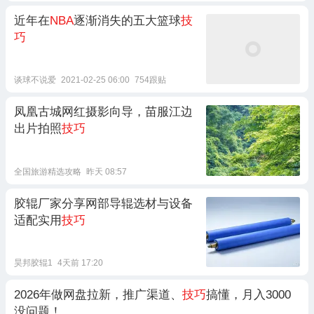
近年在
NBA
逐渐消失的五大篮球
技
巧
谈球不说爱
2021-02-25 06:00
754跟贴
凤凰古城网红摄影向导，苗服江边
出片拍照
技巧
全国旅游精选攻略
昨天 08:57
胶辊厂家分享网部导辊选材与设备
适配实用
技巧
昊邦胶辊1
4天前 17:20
2026年做网盘拉新，推广渠道、
技巧
搞懂，月入3000
没问题！