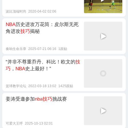
波比顶端时尚
2020-04-02 02:06
NBA
历史进攻万花筒：皮尔斯无死
角进攻
技巧
揭秘
奏响生命乐章
2025-07-21 06:16
1跟贴
“并非不尊重乔丹、科比！欧文的
技
巧
，
NBA
史上最好！”
篮球教学论坛
2022-03-18 13:02
1425跟贴
姜涛受邀参加
nba技巧
挑战赛
可爱大王呼
2025-10-13 02:01