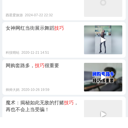
酉星爱旅游
2024-07-22 22:32
女神网红当街展示舞蹈
技巧
科技哨站
2020-11-21 14:51
网购套路多，
技巧
很重要
帅帅大妈
2020-10-26 19:59
魔术：揭秘如此无敌的打赌
技巧
，
再也不会上当受骗！
琬升幽默
2022-07-20 01:54