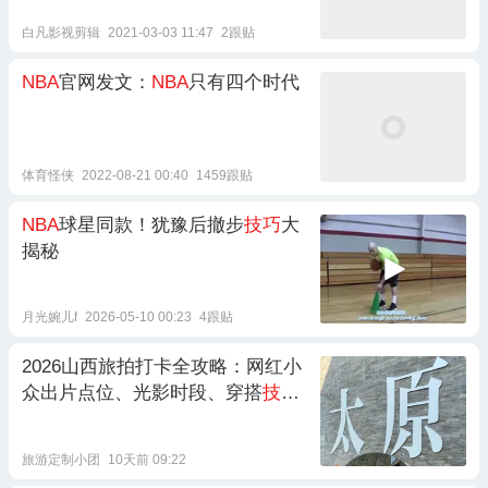
白凡影视剪辑
2021-03-03 11:47
2跟贴
NBA
官网发文：
NBA
只有四个时代
体育怪侠
2022-08-21 00:40
1459跟贴
NBA
球星同款！犹豫后撤步
技巧
大
揭秘
月光婉儿f
2026-05-10 00:23
4跟贴
2026山西旅拍打卡全攻略：网红小
众出片点位、光影时段、穿搭
技巧
、零套路出游指南！
旅游定制小团
10天前 09:22