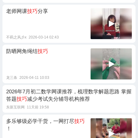
老师网课
技巧
分享
不羁之风彡x
2026-03-14 02:43
防晒网角绳结
技巧
龙三条
2026-04-11 10:03
2026年7月初二数学网课推荐，梳理数学解题思路 掌握
答题
技巧
减少考试失分辅导机构推荐
东新互联网
11天前 19:58
多乐够级必学干货，一网打尽
技巧
！