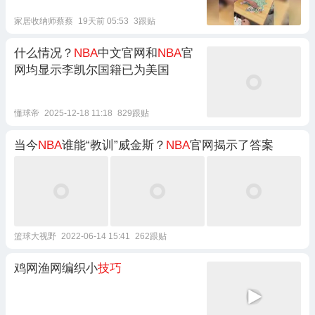
家居收纳师蔡蔡
19天前 05:53
3跟贴
什么情况？
NBA
中文官网和
NBA
官
网均显示李凯尔国籍已为美国
懂球帝
2025-12-18 11:18
829跟贴
当今
NBA
谁能“教训”威金斯？
NBA
官网揭示了答案
篮球大视野
2022-06-14 15:41
262跟贴
鸡网渔网编织小
技巧