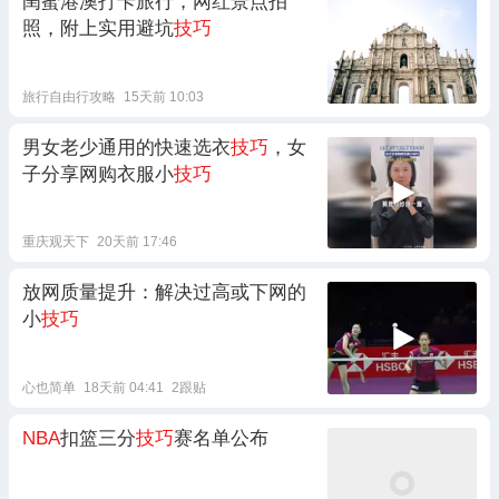
闺蜜港澳打卡旅行，网红景点拍
照，附上实用避坑
技巧
旅行自由行攻略
15天前 10:03
男女老少通用的快速选衣
技巧
，女
子分享网购衣服小
技巧
重庆观天下
20天前 17:46
放网质量提升：解决过高或下网的
小
技巧
心也简单
18天前 04:41
2跟贴
NBA
扣篮三分
技巧
赛名单公布