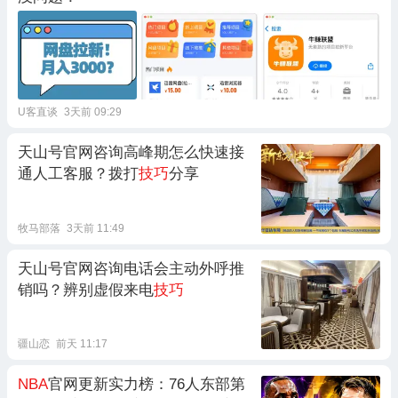
U客直谈
3天前 09:29
天山号官网咨询高峰期怎么快速接
通人工客服？拨打
技巧
分享
牧马部落
3天前 11:49
天山号官网咨询电话会主动外呼推
销吗？辨别虚假来电
技巧
疆山恋
前天 11:17
NBA
官网更新实力榜：76人东部第