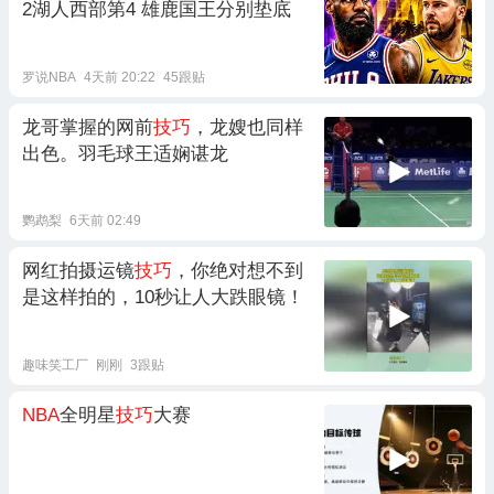
2湖人西部第4 雄鹿国王分别垫底
罗说NBA
4天前 20:22
45跟贴
龙哥掌握的网前
技巧
，龙嫂也同样
出色。羽毛球王适娴谌龙
鹦鹉梨
6天前 02:49
网红拍摄运镜
技巧
，你绝对想不到
是这样拍的，10秒让人大跌眼镜！
趣味笑工厂
刚刚
3跟贴
NBA
全明星
技巧
大赛