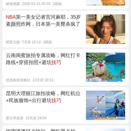
破镜难圆
2026-02-21 00:35
3跟贴
NBA
第一美女记者宫河麻耶，35岁
素颜照炸网，日本第一美臀杀疯了
橙星文娱
7天前 10:12
3跟贴
云南闺蜜旅拍专属攻略，网红打卡
路线+穿搭拍照+避坑
技巧
优选旅游攻略社
13天前 18:13
昆明大理丽江旅拍攻略，网红机位
+民族服饰+出行避坑
技巧
爱分享旅游
13天前 18:04