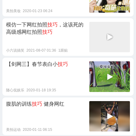
美拍美妆
2020-01-23 06:24
模仿一下网红拍照
技巧
，这该死的
高级感网红拍照
技巧
小六说搞笑
2021-08-07 01:36
1跟贴
【剑网三】春节表白小
技巧
随心侃娱乐
2020-01-18 19:35
腹肌的训练
技巧
健身网红
美拍运动
2020-01-11 06:15