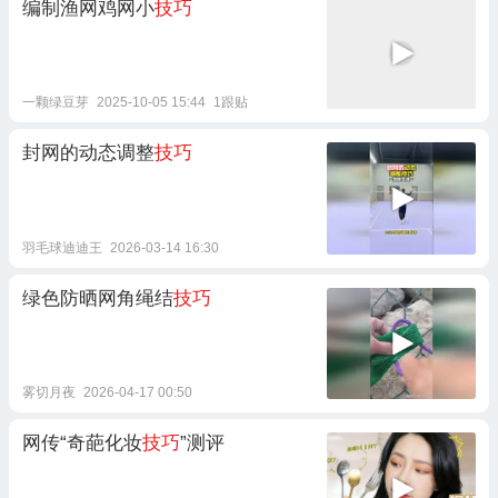
编制渔网鸡网小
技巧
一颗绿豆芽
2025-10-05 15:44
1跟贴
封网的动态调整
技巧
羽毛球迪迪王
2026-03-14 16:30
绿色防晒网角绳结
技巧
雾切月夜
2026-04-17 00:50
网传“奇葩化妆
技巧
”测评