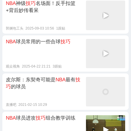
NBA
神级
技巧
名场面！反手扣篮
+背后妙传看呆
郭揦包工头
2025-09-03 10:56
1跟贴
NBA
球员常用的一些合球
技巧
观众视角
2025-04-22 21:21
3跟贴
皮尔斯：东契奇可能是
NBA
最有
技
巧
的球员
直播吧
2021-02-15 10:29
NBA
球员进攻
技巧
组合教学训练