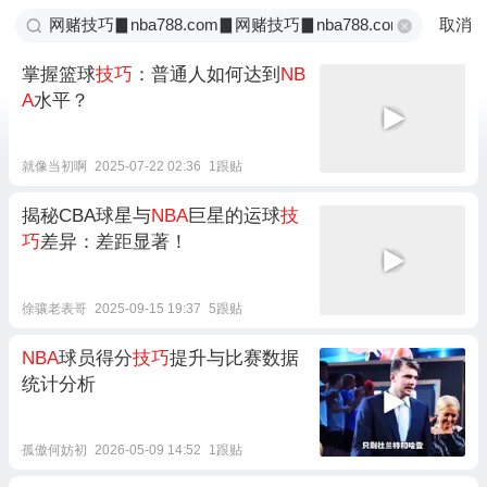
取消
掌握篮球
技巧
：普通人如何达到
NB
A
水平？
就像当初啊
2025-07-22 02:36
1跟贴
揭秘CBA球星与
NBA
巨星的运球
技
巧
差异：差距显著！
徐骧老表哥
2025-09-15 19:37
5跟贴
NBA
球员得分
技巧
提升与比赛数据
统计分析
孤傲何妨初
2026-05-09 14:52
1跟贴