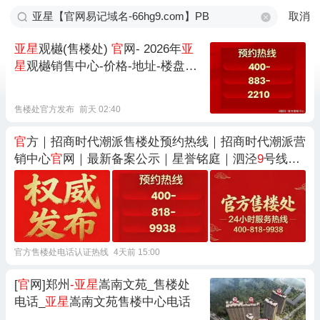
取消
亚星
观樾(售楼处)
官
网- 2026年
亚
星
观樾销售中心-价格-地址-楼盘详
情-配套-电话-交房时间-配套-电话-
交房时间
售楼处官方发布
前天 02:40
官
方｜招商时代潮派售楼处预约热线｜招商时代潮派营
销中心
官
网｜最新备案公示｜星誉铭庭｜泗泾
9
号线TO
D｜楼盘百科详情。
官方售楼处电话认证热线
4天前 15:00
[
官
网]郑州
-亚星
嵩南文苑_售楼处
电话_
亚星
嵩南文苑售楼中心电话