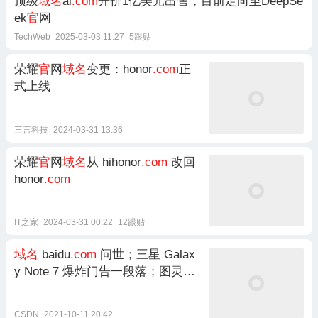
顶级
域名
ai
.com
开价1亿美元出售，目前定向至DeepSe
ek
官
网
TechWeb
2025-03-03 11:27
5跟贴
荣耀
官
网
域名
变更：honor
.com
正
式上线
三言科技
2024-03-31 13:36
荣耀
官
网
域名
从 hihonor
.com
改回
honor
.com
IT之家
2024-03-31 00:22
12跟贴
域名
baidu
.com
问世；三星 Galax
y Note 7 爆炸门告一段落；图灵奖
数据库先驱诞生 | 历史上的今天
CSDN
2021-10-11 20:42