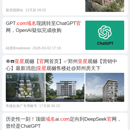
新房观察站
13天前 09:55
GPT
.com域名
现跳转至ChatGPT
官
网，OpenAI疑似完成收购
硅星Breaknews
2026-03-02 17:18
☸️☎️
亚星
观樾
【官
网首页】✅郑州
亚星
观樾【营销中
心】最新消息|
亚星
观樾售楼处@郑州房天下
售楼处推广专用账号
17天前 06:15
历史性一刻！顶级
域名
ai
.com
定向到DeepSeek
官
网，
曾经是ChatGPT