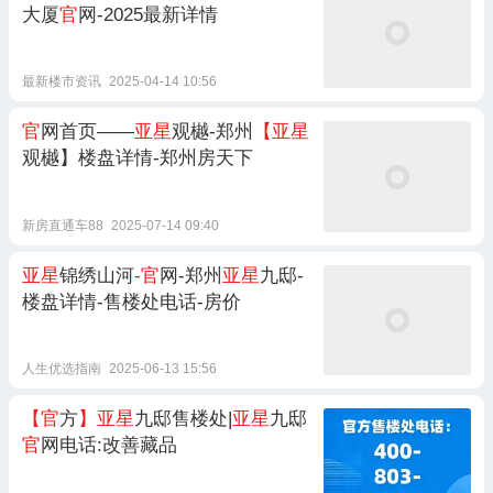
大厦
官
网-2025最新详情
最新楼市资讯
2025-04-14 10:56
官
网首页——
亚星
观樾-郑州
【亚星
观樾】楼盘详情-郑州房天下
新房直通车88
2025-07-14 09:40
亚星
锦绣山河
-官
网-郑州
亚星
九邸-
楼盘详情-售楼处电话-房价
人生优选指南
2025-06-13 15:56
【官
方
】亚星
九邸售楼处|
亚星
九邸
官
网电话:改善藏品