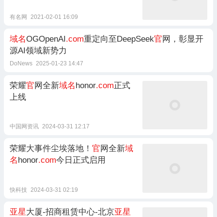
有名网
2021-02-01 16:09
域名
OGOpenAI
.com
重定向至DeepSeek
官
网，彰显开
源AI领域新势力
DoNews
2025-01-23 14:47
荣耀
官
网全新
域名
honor
.com
正式
上线
中国网资讯
2024-03-31 12:17
荣耀大事件尘埃落地！
官
网全新
域
名
honor
.com
今日正式启用
快科技
2024-03-31 02:19
亚星
大厦-招商租赁中心-北京
亚星