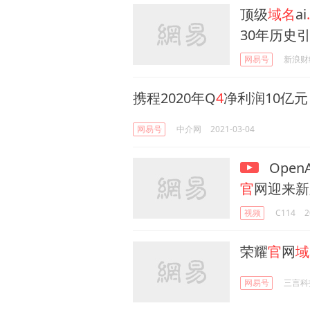
顶级
域名
ai
30年历史
网易号
新浪财
携程2020年Q
4
净利润10亿
网易号
中介网
2021-03-04
Open
官
网迎来新
视频
C114
2
荣耀
官
网
域
网易号
三言科