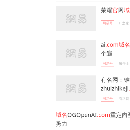
荣耀
官
网
域
网易号
IT之家
ai
.com域
个遍
网易号
鞭牛士
有名网：锥
zhuizhikeji
网易号
有名网
域名
OGOpenAI
.com
重定向至
势力