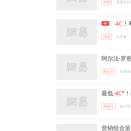
视频
乳腺外科
-4C
！
视频
行冬菱
阿尔法·罗
网易号
车迷集
最低
-4C
°
网易号
临沂帮
营销组合策