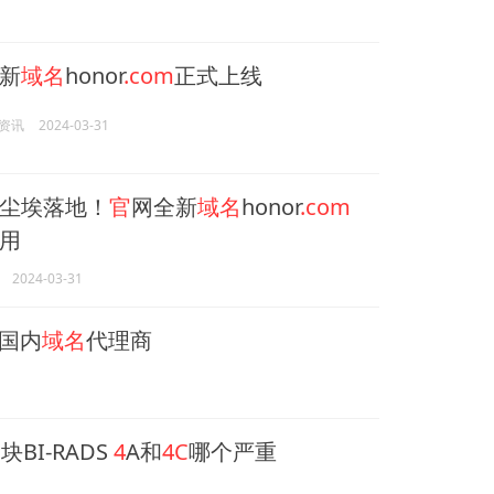
新
域名
honor
.com
正式上线
资讯
2024-03-31
尘埃落地！
官
网全新
域名
honor
.com
用
2024-03-31
注国内
域名
代理商
BI-RADS
4
A和
4C
哪个严重