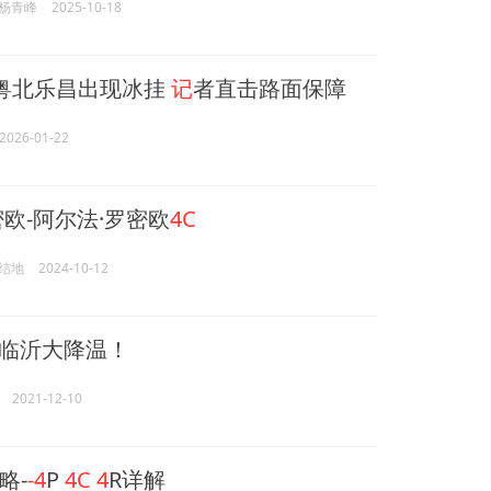
杨青峰
2025-10-18
粤北乐昌出现冰挂
记
者直击路面保障
2026-01-22
密欧-阿尔法·罗密欧
4C
结地
2024-10-12
！临沂大降温！
2021-12-10
略-
-4
P
4C
4
R详解