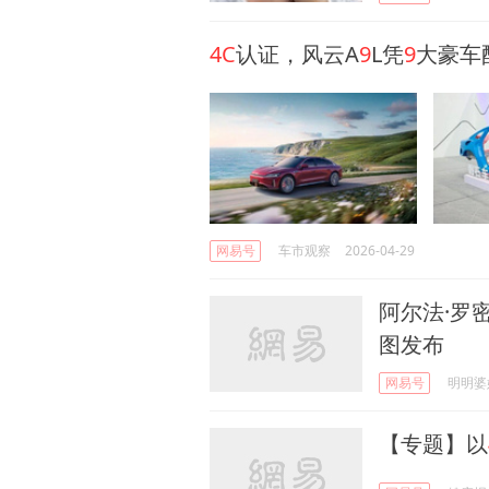
4C
认证，风云A
9
L凭
9
大豪车
网易号
车市观察
2026-04-29
阿尔法·罗
图发布
网易号
明明婆
【专题】以