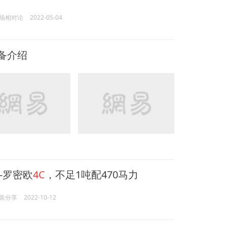
场相对论
2022-05-04
备介绍
-罗密欧
4C
，不足1吨配470马力
装分享
2022-10-12