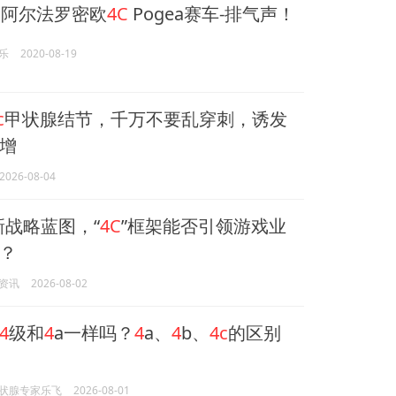
HP阿尔法罗密欧
4C
Pogea赛车-排气声！
乐
2020-08-19
c
甲状腺结节，千万不要乱穿刺，诱发
增
2026-08-04
新战略蓝图，“
4C
”框架能否引领游戏业
？
资讯
2026-08-02
4
级和
4
a一样吗？
4
a、
4
b、
4c
的区别
状腺专家乐飞
2026-08-01