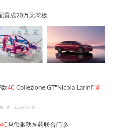
配置成20万天花板
密欧
4C
Collezione GT"Nicola Larini"
官
媳一家
2025-10-18
4C
理念驱动医药联合门诊