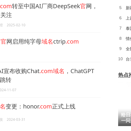
.com
转至中国AI厂商DeepSeek
官
网，
新
5
引关注
6
经
2025-02-10
泰
7
情
8
元
官
网启用纯字母
域名
ctrip
.com
全
9
台
10
AI宣布收购Chat
.com域名
，ChatGPT
热点
跳转
024-11-07
名
变更：honor
.com
正式上线
1
给日
技
2024-03-31
2
一问
3