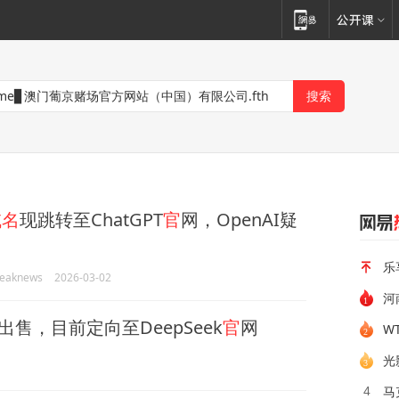
域名
现跳转至ChatGPT
官
网，OpenAI疑
乐
eaknews
2026-03-02
河
出售，目前定向至DeepSeek
官
网
W
光
马
4