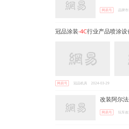
网易号
品牌市
冠品涂装
-4C
行业产品喷涂设
网易号
冠品机具
2024-03-29
改装阿尔法
网易号
玩车改