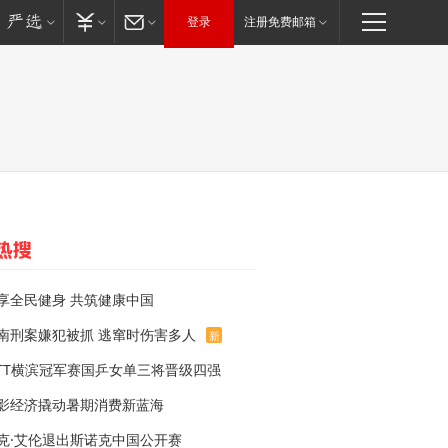
登录
注册免费邮箱
享全民健身 共筑健康中国
南刑案嫌犯被抓 逃窜时伤害多人
新
TT横滨冠军赛国乒女单三将晋级四强
影经济撬动暑期消费新蓝海
克·艾伦退出斯诺克中国公开赛