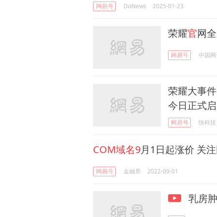
网易号
DoNews
2025-01-23
荣耀
官
网全
网易号
中国网
荣耀大事件
今日正式启
网易号
快科技
COM域名9
月1日起涨价 关
网易号
金融界
2022-09-01
乳房肿块