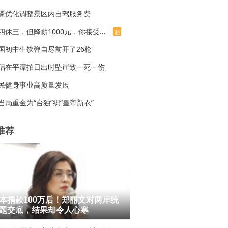
疆优化调整景区内自驾服务费
上四休三，但降薪1000元，你接受吗？
新
国初中生饮弹自尽前开了26枪
侣在平潭拍日出时坠崖致一死一伤
民健身事业高质量发展
当局重金为“台独”织“皇帝新衣”
推荐
本捐款100万后！郑丽文对两岸统
题交底，结果却令人心寒