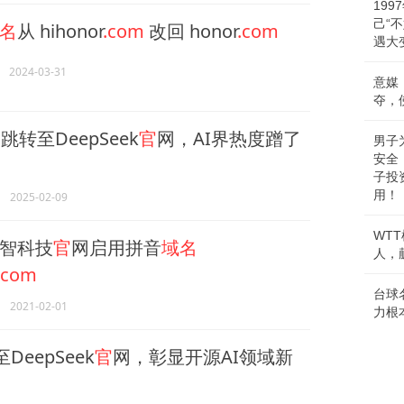
19
己“
名
从 hihonor
.com
改回 honor
.com
遇大
2024-03-31
意媒
夺，
名
跳转至DeepSeek
官
网，AI界热度蹭了
男子
安全
子投
用！
2025-02-09
WT
智科技
官
网启用拼音
域名
人，
.com
台球
2021-02-01
力根
DeepSeek
官
网，彰显开源AI领域新