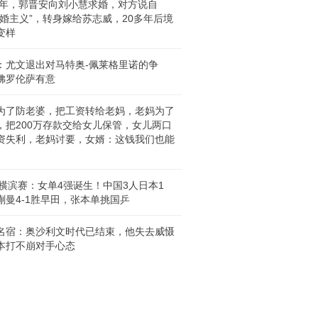
97年，郭晋安向刘小慧求婚，对方说自
不婚主义”，转身嫁给苏志威，20多年后境
变样
：尤文退出对马特奥-佩莱格里诺的争
佛罗伦萨有意
为了防老婆，把工资转给老妈，老妈为了
，把200万存款交给女儿保管，女儿两口
资失利，老妈讨要，女婿：这钱我们也能
T横滨赛：女单4强诞生！中国3人日本1
蒯曼4-1胜早田，张本单挑国乒
名宿：奥沙利文时代已结束，他失去威慑
本打不崩对手心态