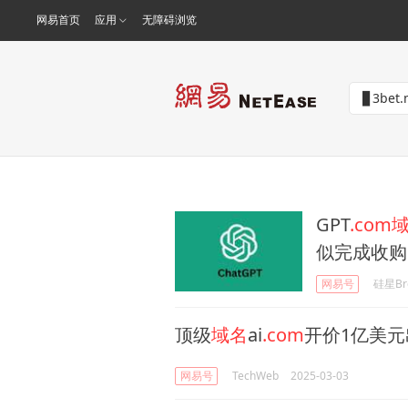
网易首页
应用
无障碍浏览
GPT
.com
似完成收购
网易号
硅星Br
顶级
域名
ai
.com
开价1亿美元
网易号
TechWeb
2025-03-03