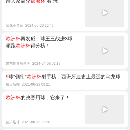
给大家简介
欧洲杯
看 球
清風小道童
2024-06-20 22:46
欧洲杯
再发威：球王三战进3球，
领跑
欧洲杯
得分榜！
东东体育故事会
2024-04-08 01:17
9
球“领衔”
欧洲杯
射手榜，西班牙造史上最远的乌龙球
极目新闻
2021-06-29 09:21
欧洲杯
的决赛用球，它来了！
芭乐足球
2021-08-12 12:20