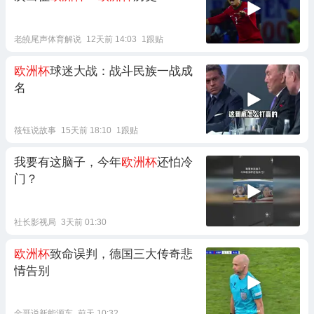
老皢尾声体育解说
12天前 14:03
1跟贴
欧洲杯
球迷大战：战斗民族一战成
名
筱钰说故事
15天前 18:10
1跟贴
我要有这脑子，今年
欧洲杯
还怕冷
门？
社长影视局
3天前 01:30
欧洲杯
致命误判，德国三大传奇悲
情告别
金哥说新能源车
前天 10:32