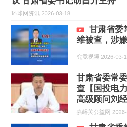
议 甘肃省委书记胡昌升主持
环球网资讯 2026-03-18
甘肃省委
维被查，涉
究竟视频 2026-03-1
甘肃省委常
查【国投电
高级顾问刘
嘉峪关公益网 2026-0