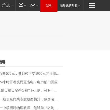
登录
注册免费邮箱
新闻
价570元，搬到楼下交5060元才肯搬上楼！女子傻眼了……
24小时开着反而更省电？电力部门回应
建议大家买深色蛋糕”上热搜，网友：天塌了！
客发放西梅汁，致多名乘客在飞行途中排队上厕所！乘客：机上100多人只有2个厕所；客服回应：并非每架飞机都会发放西梅汁
招聘物理教师，笔试前13名均遭淘汰？教育局：已叫停招聘，成立调查组全面核查