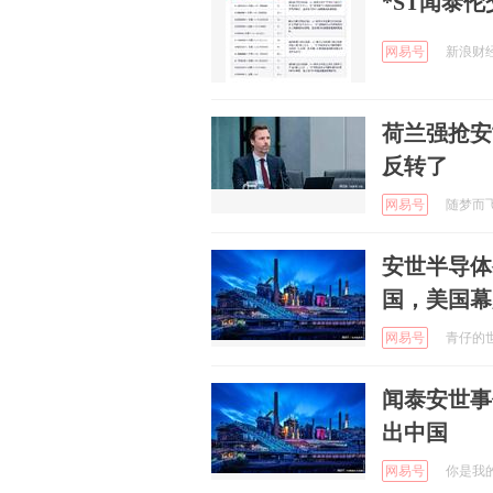
*ST闻泰
网易号
新浪财经 
荷兰强抢安
反转了
网易号
随梦而飞起
安世半导体
国，美国幕
网易号
青仔的世界
闻泰安世事
出中国
网易号
你是我的小