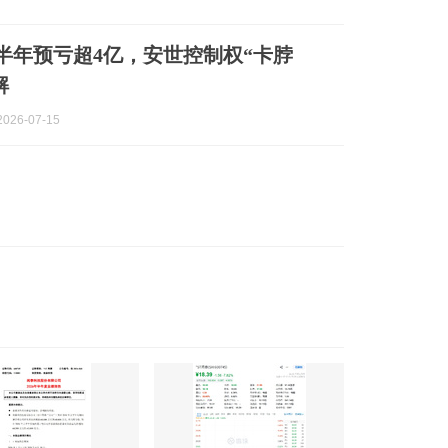
上半年预亏超4亿，安世控制权“卡脖
解
026-07-15