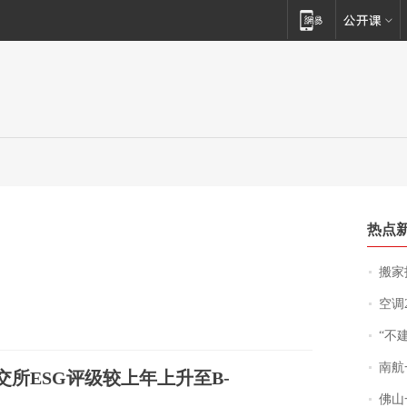
热点
搬家报
空调
“不
南航一航班疑向乘
伦交所ESG评级较上年上升至B-
佛山一中学