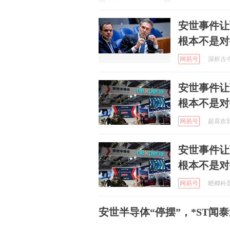
安世事件让
根本不是对
网易号
深析古今 
安世事件让
根本不是对
网易号
超喜欢我 
安世事件让
根本不是对
网易号
晓楖科普 
安世半导体“停摆”，*ST闻