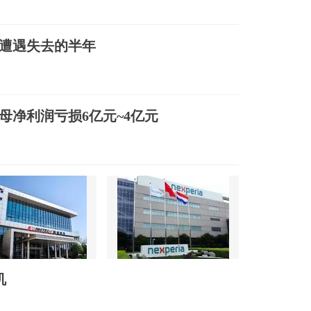
泰遭遇失去的半年
归母净利润亏损6亿元~4亿元
转机