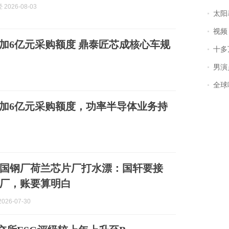
2026-08-03
太阳
视频丨
增加6亿元采购额度 鼎泰匠芯成核心车规
十多
男演员钟宇飞
全球唯一没有
增加6亿元采购额度，功率半导体业务持
国钢厂荷兰芯片厂打水漂：国轩要接
厂，账要算明白
026-07-30