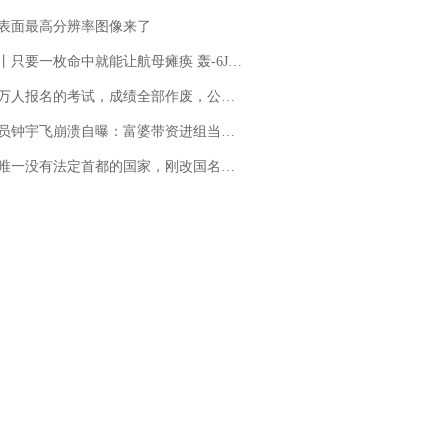
表面最高分辨率图像来了
只要一枚命中就能让航母瘫痪 轰-6J实力有多强？
万人报名的考试，成绩全部作废，公平么？
崩溃自曝：富婆带资进组当女主角，50多集短剧强加60余场吻戏......不敢得罪只能强忍
法定首都的国家，刚改国名，总统就邀请中国大使骑行绕了几乎整个国境线一圈，还曾两次到中国寻根