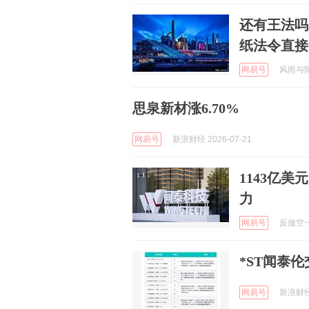
还有王法吗
纸法令直接
网易号
风雨与阳光
思泉新材涨6.70%
网易号
新浪财经 2026-07-21
1143亿
力
网易号
反做空一线
*ST闻泰
网易号
新浪财经 