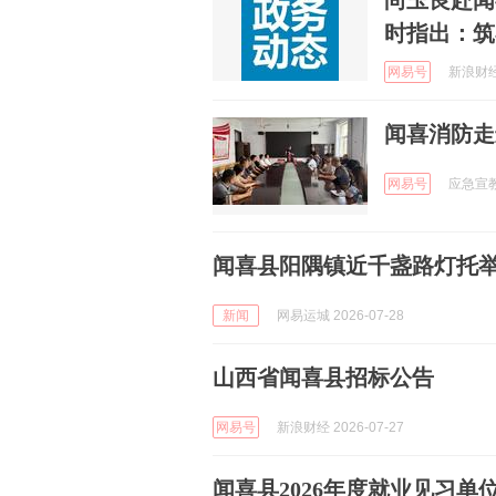
尚玉良赴闻
时指出：筑
网易号
新浪财经 
闻喜消防走
网易号
应急宣教 
闻喜县阳隅镇近千盏路灯托
新闻
网易运城 2026-07-28
山西省闻喜县招标公告
网易号
新浪财经 2026-07-27
闻喜县2026年度就业见习单