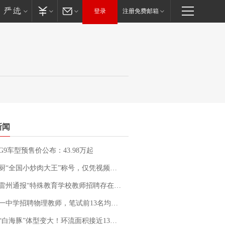
登录
注册免费邮箱
新闻
G9车型预售价公布：43.98万起
“全国小炒肉大王”称号，仅凭视频评出？中国烹饪协会回应
通报“特殊教育学校教师招聘存在违规行为”：已启动问责程序 副校长被停职
招聘物理教师，笔试前13名均遭淘汰？教育局：已叫停招聘，成立调查组全面核查
白海豚”体型变大！环流面积接近13个浙江那么大