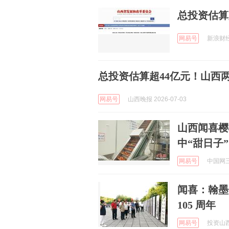
总投资估算超
网易号
新浪财经 
总投资估算超44亿元！山西
网易号
山西晚报 2026-07-03
山西闻喜樱
中“甜日子”
网易号
中国网三农
闻喜：翰墨
105 周年
网易号
投资山西客