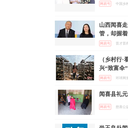
网易号
中国乡村振
山西闻喜走
管，却握着
网易号
晋才晋商 
（乡村行·
兴“致富伞”
网易号
环球网资讯
闻喜县礼元
网易号
慈善公益山