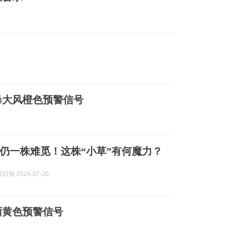
暴大风橙色预警信号
%仍一株难觅！这株“小草”有何魔力？
报 2026-07-20
雨黄色预警信号