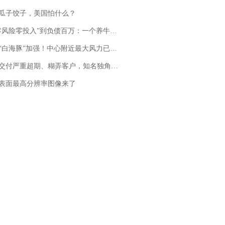
瓜子饺子，美国怕什么？
险零投入”到负债百万：一个养牛项目崩盘后，谁该为农户的贷款买单丨红星调查
白海豚”加强！中心附近最大风力已达15级 最新研判
期、糊弄客户，知名独角兽车企创始人回应：都没证据，将依法采取措施，“本人长期与美国交管局保持沟通，对方表示肯定”
表面最高分辨率图像来了