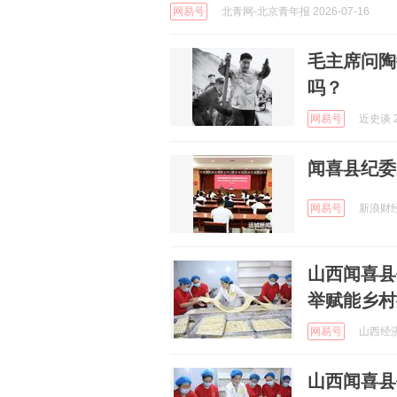
网易号
北青网-北京青年报 2026-07-16
毛主席问陶
吗？
网易号
近史谈 2
闻喜县纪委
网易号
新浪财经 
山西闻喜县
举赋能乡村
网易号
山西经济日
山西闻喜县创