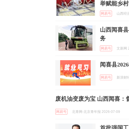
举赋能乡村
网易号
山西经济日
山西闻喜县
务
网易号
文新网 2
闻喜县20
网易号
新浪财经 
废机油变废为宝 山西闻喜：
网易号
北青网-北京青年报 2026-07-09
首批强国工