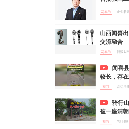
网易号
企业收藏 
山西闻喜出
交流融合
网易号
新浪财经 
闻喜县
较长，存在
视频
晋运故事 
骑行
被一座清朝
视频
老叶骑行日