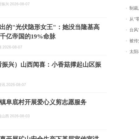
兴 2026-08-07
制裁
从“零风
出的"光伏隐形女王"：她没当隆基高
台风“
千亿帝国的19%命脉
被传交付严重超
2026-08-07
太阳
看振兴）山西闻喜：小香菇撑起山区振
 2026-08-07
镇阜底村开展爱心义剪志愿服务
西 2026-08-03