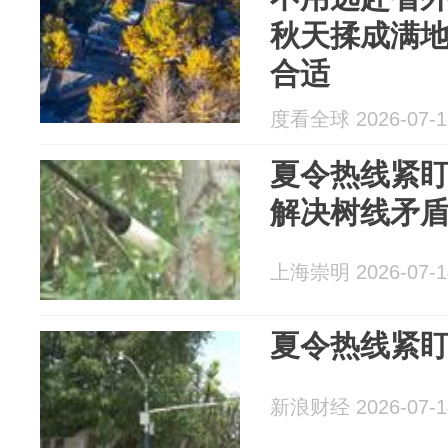
秋天揉成满
合适
度看全球 2026-07-1
夏令热线紧
解决树线矛
上海崇明 2026-07-1
夏令热线紧
新浪财经 2026-07-1