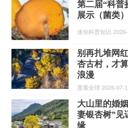
第二届“科普
展示（菌类
迷你科普知识 2026-0
别再扎堆网
杏古村，才
浪漫
度看全球 2026-07-1
大山里的婚姻
妻银杏树”见
缘