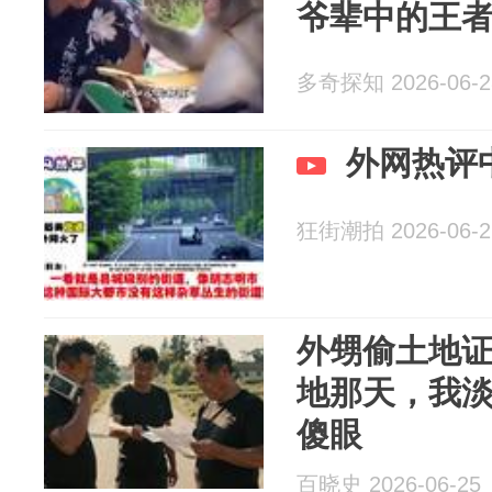
爷辈中的王
多奇探知 2026-06-2
外网热评
狂街潮拍 2026-06-2
外甥偷土地
地那天，我
傻眼
百晓史 2026-06-25