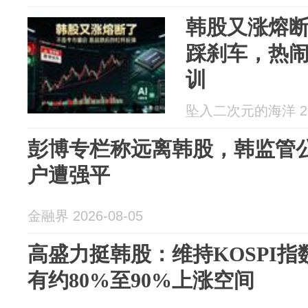
韩股又涨熔
踩刹车，热
训
坠入二次元的海洋 202
彭博专栏称远离韩股，韩监管公
户遭强平
金融界 2026-08-05
高盛力挺韩股：维持KOSPI指数
有约80%至90%上涨空间