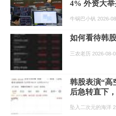
4% 外资大
牛锅巴小钒 2026-08
如何看待韩
三农老历 2026-08-0
韩股表演“高
后急转直下，
坠入二次元的海洋 202