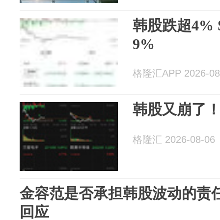
韩股跌超4%
9%
格隆汇APP 2026-08
韩股又崩了
格隆汇 2026-08-06
金容范是否承担韩股波动的责
回应