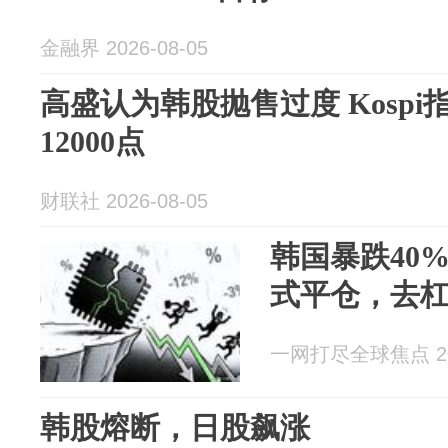
金融界 2026-08-05
高盛认为韩股抛售过度 Kospi
12000点
财联社 2026-08-05
韩国暴跌40
式平仓，去
一网打尽全球焦点 202
韩股熔断，日股飙涨