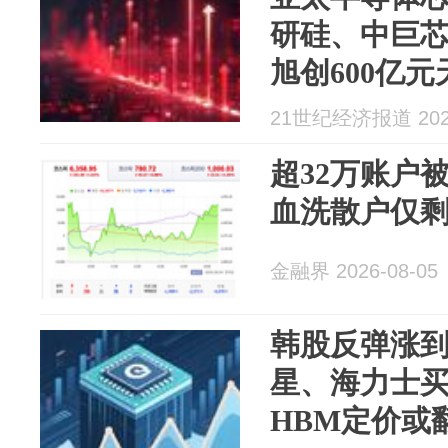
研硅、中巨芯
旭创600亿
海力士涨超6
21世纪经济报道 2026
超32万账户
血洗散户仅
金融界 2026-08-05
韩股反弹涨
星、海力士
HBM定价或