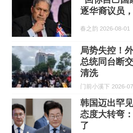
逐华裔议员
春之韵 2026-08-01
局势失控！
总统同台断
清洗
门前小溪下 2026-07
韩国迈出罕
态度大转弯
了