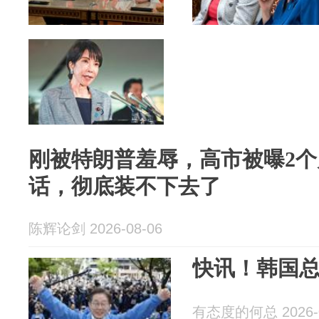
刚被特朗普羞辱，高市被曝2
话，彻底装不下去了
陈辉论剑 2026-08-06
快讯！韩国
有态度的何总 2026-0