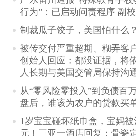
行为”：已启动问责程序 副
制裁瓜子饺子，美国怕什么
被传交付严重超期、糊弄客
创始人回应：都没证据，将依
人长期与美国交管局保持沟通
从“零风险零投入”到负债百
盘后，谁该为农户的贷款买
1岁宝宝碰坏纸巾盒，宝妈被酒
元！三亚一酒店回复：骨瓷