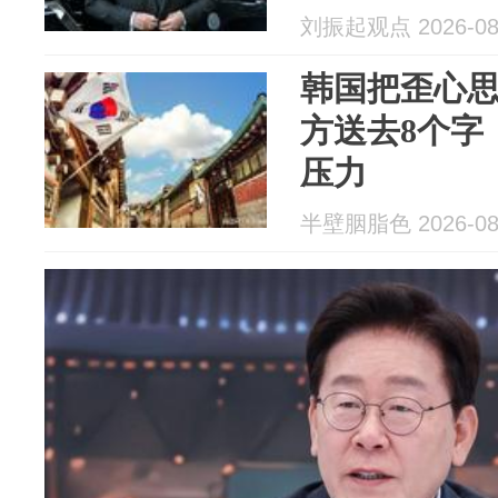
刘振起观点 2026-08
韩国把歪心
方送去8个字
压力
半壁胭脂色 2026-08