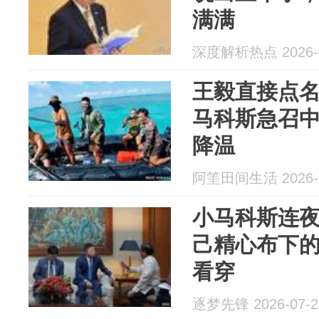
满满
深度解析热点 2026-0
王毅直接点
马科斯急召
降温
阿筀田间生活 2026-0
小马科斯连
己精心布下
看穿
逐梦先锋 2026-07-2