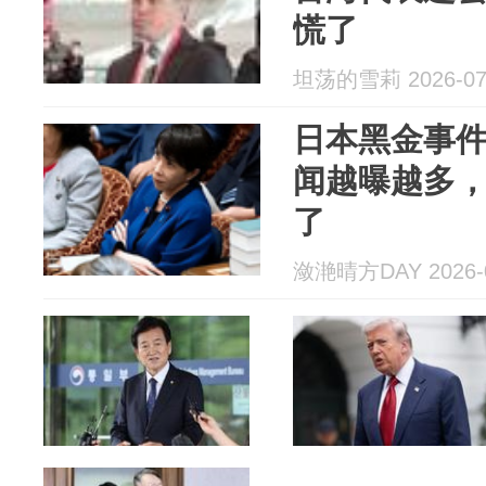
慌了
坦荡的雪莉 2026-07
日本黑金事件
闻越曝越多
了
潋滟晴方DAY 2026-0