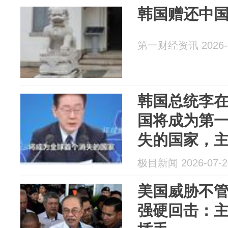
韩国赠还中
第一财经资讯 2026-0
韩国总统李
国将成为第
失的国家，
房，泡沫极
极目新闻 2026-07-2
美国威胁不
强硬回击：