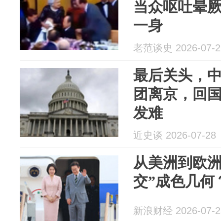
当众呕吐晕
一身
老范谈史 2026-07-2
最后关头，
团离京，回
发难
近史谈 2026-07-28
从美洲到欧洲
交”成色几何
新浪财经 2026-07-2