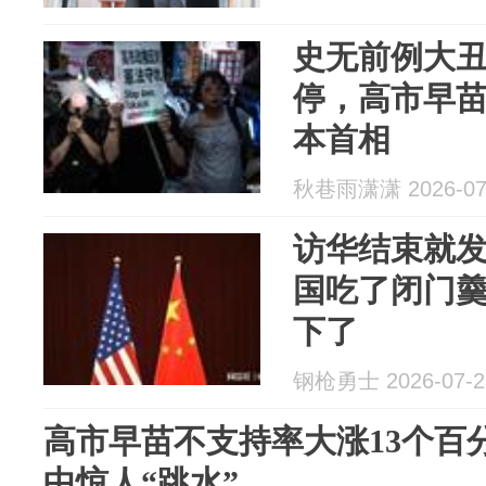
史无前例大
停，高市早
本首相
秋巷雨潇潇 2026-07
访华结束就
国吃了闭门
下了
钢枪勇士 2026-07-2
高市早苗不支持率大涨13个百
中惊人“跳水”