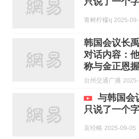
只说了一个
青树柠檬q 2025-09-
韩国会议长
对话内容：
称与金正恩握
成果”
台州交通广播 2025-0
与韩国会
只说了一个
哀经略 2025-09-05