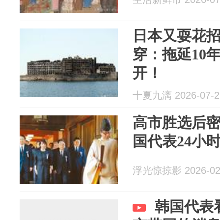
日本又耍花
穿：拖延10
开！
十夏九漓 2026-07-2
高市胜选后
国代表24小
浮光惊掠影 2026-02
韩国代表