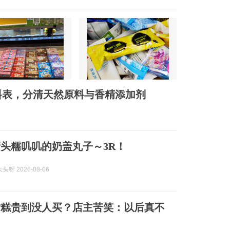
料表，分清天然原料与香精添加剂
头糯叽叽的奶盖丸子～3R！
呀 2026-08-06
雪糕贵到没人买？店主苦笑：以后真不