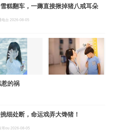
乐雪糕翻车，一薅直接揪掉猪八戒耳朵
台 2026-08-05
糕惹的祸
专挑细处断，命运戏弄大馋猪！
ou 2026-08-05