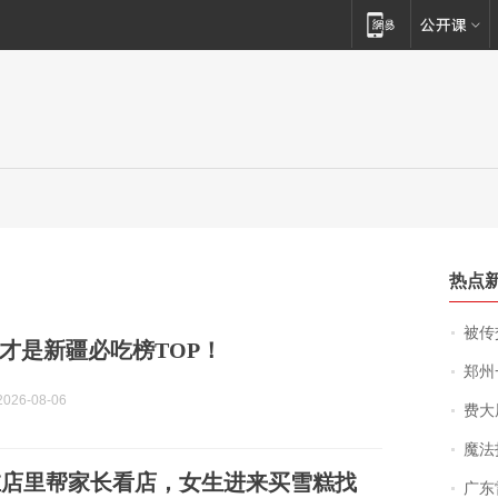
热点
被传交付严重超
才是新疆必吃榜TOP！
郑州一汉堡店
026-08-06
费大厨
魔法打败魔
在店里帮家长看店，女生进来买雪糕找
广东雷州