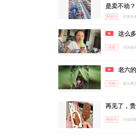
是卖不动？
网易号
阿莱美食汇
这么
视频
宿舍破烂合
老六
视频
案头聊文化
再见了，贵
网易号
羊城攻略 