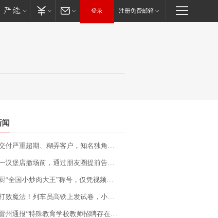
登录
注册免费邮箱
新闻
期、糊弄客户，知名独角兽车企创始人回应：都没证据，将依法采取措施，“本人长期与美国交管局保持沟通，对方表示肯定”
撤场前，通过朋友圈提前告知逐一退费，有顾客仅剩1元也全被退回，分文不少；顾客：言而有信，让人感动
“全国小炒肉大王”称号，仅凭视频评出？中国烹饪协会回应
法！列车员高铁上发试卷，小朋友一秒静音，12306回应：列车员个人行为，不是铁路规定
通报“特殊教育学校教师招聘存在违规行为”：已启动问责程序 副校长被停职