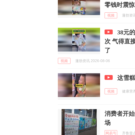
零钱时震惊
视频
蓬勃资讯 
38元
次 气得直
了
视频
蓬勃资讯 2026-08-06
这雪
视频
健康营养师
消费者开始
场
网易号
齐鲁壹点 