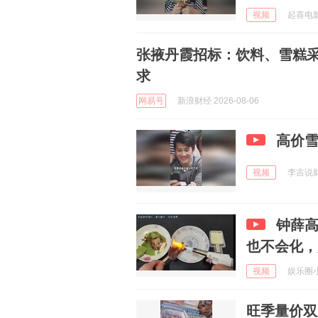
视频
起喜电影 
张掖丹霞招标：饮料、雪糕采
求
网易号
新浪财经 2026-08-06
高价
视频
李吉说财 
钟薛高
也不会化，
视频
娱乐圈小蜜
旺季量价双