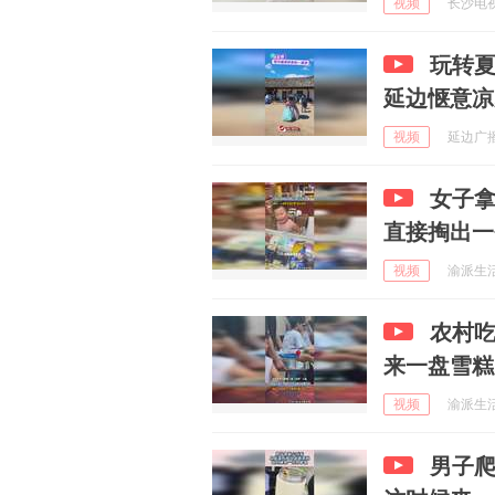
视频
长沙电视
玩转夏
延边惬意凉
视频
延边广播电
女子
直接掏出一
视频
渝派生活帮
农村吃
来一盘雪糕
视频
渝派生活帮
男子