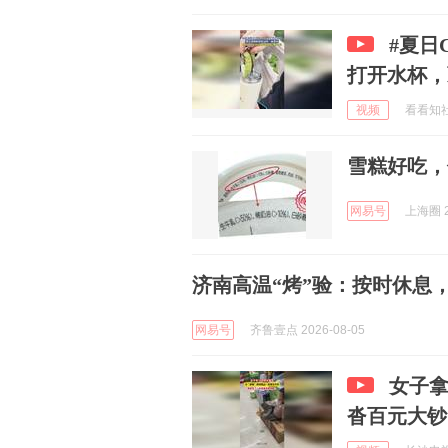
#夏日
打开水杯，
视频
看看知社会
雪糕好吃，
网易号
上海圈 2
济南高温“烤”验：按时休息
网易号
齐鲁壹点 2026-08-05
女子拿
沓百元大钞