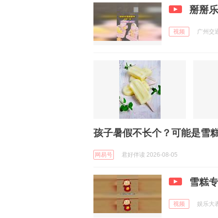
掰掰
视频
广州交通电
孩子暑假不长个？可能是雪
网易号
君好伴读 2026-08-05
雪糕
视频
娱乐大表哥