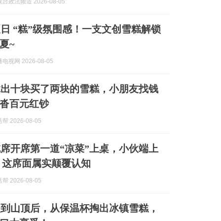
台政法频道 2026-08-05
日 “糕”级氛围感！一支文创雪糕解锁
夏~
视网 2026-08-05
拿出十块买了两块的雪糕，小朋友找钱
沓百元红钞
 2026-08-05
席开席第一道“凉菜”上桌，小伙端上
 这席面属实颠覆认知
 2026-08-05
爬到山顶后，从保温杯掏出冰镇雪糕，