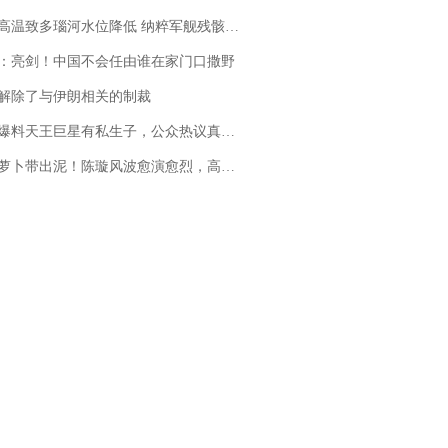
高温致多瑙河水位降低 纳粹军舰残骸重见天日
：亮剑！中国不会任由谁在家门口撒野
解除了与伊朗相关的制裁
料天王巨星有私生子，公众热议真假难辨，实锤何时到来？
卜带出泥！陈璇风波愈演愈烈，高晓松、张铁林也被“揪出”