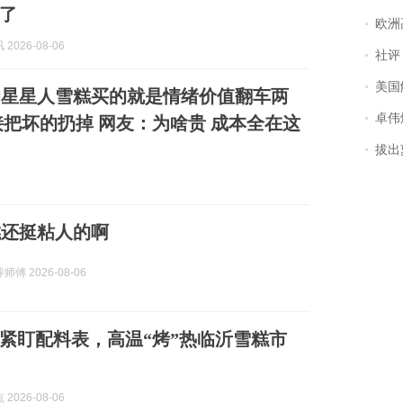
了
欧洲
2026-08-06
社评
美国
的星星人雪糕买的就是情绪价值翻车两
卓伟爆
接把坏的扔掉 网友：为啥贵 成本全在这
拔出萝
糕还挺粘人的啊
傅 2026-08-06
紧盯配料表，高温“烤”热临沂雪糕市
2026-08-06