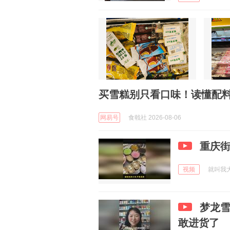
买雪糕别只看口味！读懂配
网易号
食戟社 2026-08-06
重庆街
视频
就叫我大头
梦龙
敢进货了