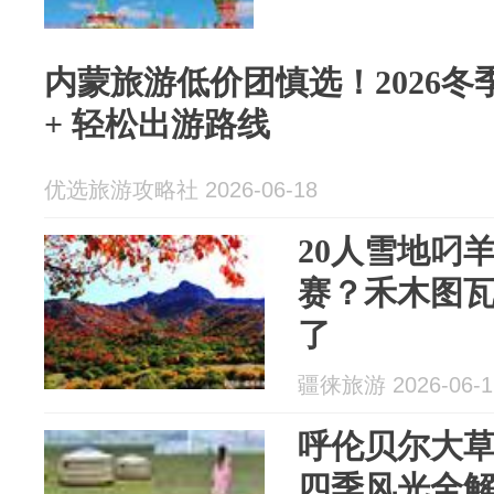
内蒙旅游低价团慎选！2026
+ 轻松出游路线
优选旅游攻略社 2026-06-18
20人雪地叼
赛？禾木图
了
疆徕旅游 2026-06-1
呼伦贝尔大
四季风光全