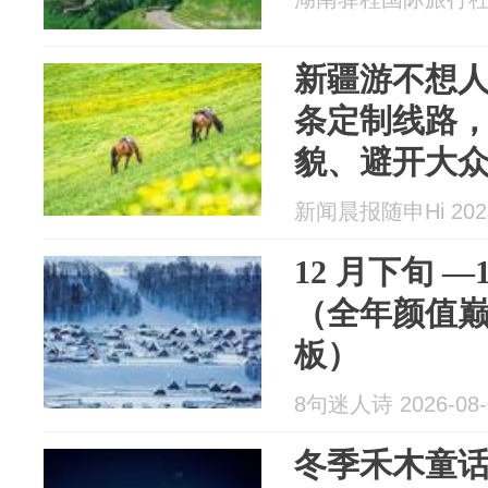
新疆游不想人
条定制线路
貌、避开大
新闻晨报随申Hi 2026
12 月下旬 
（全年颜值
板）
8句迷人诗 2026-08-
冬季禾木童