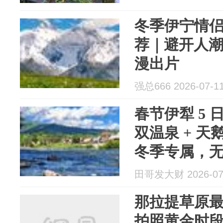
冬季伊宁情
荐｜避开人
漫出片
强总666 2026-07-1
春节伊犁 5 
双温泉 + 
冬季专属，无
路）
田哥发大财 2026-07
那拉提草原最
拍照黄金时