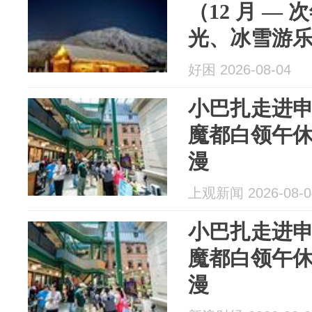
（12 月 — 
光、冰雪游
轻体验四大
好困 2026-08-04
影）
小巴扎走进
魔都白领午
漫
上观新闻 2026-08-0
小巴扎走进
魔都白领午
漫