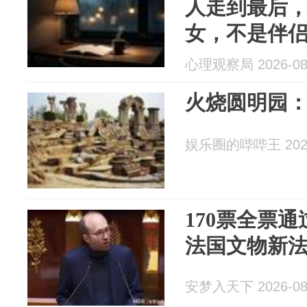
人走到最后
女，不是伴
的这两颗种
心理观察局 2026-08
火烧圆明园
娱乐圈的哔哔王 2026
170票全票
法国文物新
安梦入天下 2026-08