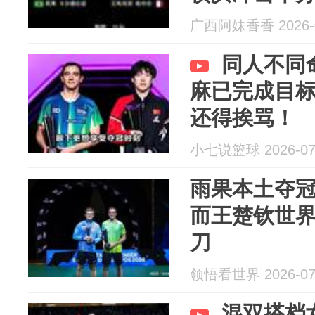
广西阿妹香香 2026-0
同人不同
麻已完成目
还得挨骂！
小七说篮球 2026-07
雨果本土夺
而王楚钦世
刀
领悟看世界 2026-07
混双搭档