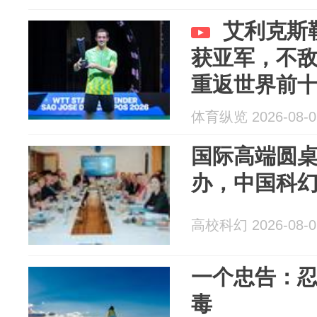
艾利克斯
获亚军，不
重返世界前
体育纵览 2026-08-0
国际高端圆
办，中国科
高校科幻 2026-08-0
一个忠告：
毒