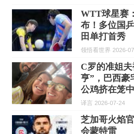
WTT球星赛
布！多位国
田单打首秀
领悟看世界 2026-07
C罗的准姐夫
亨”，巴西豪宅
公鸡挤在笼
译言 2026-07-24
芝加哥火焰官
会蒙特雷