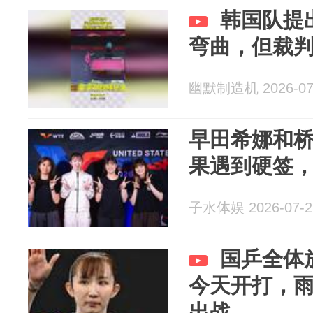
韩国队提
弯曲，但裁
幽默制造机 2026-07
早田希娜和
果遇到硬签
子水体娱 2026-07-2
国乒全体
今天开打，
出战