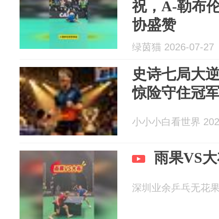
祝，A-勒布
协盛赞
绿茵猫 2026-07-27
史诗七局大
惊险守住冠
小小小白看世界 2026
雨果VS
深圳业余乒乓无花果 20