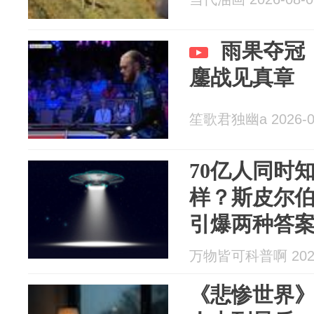
雨果夺冠
鏖战见真章
笙歌君独幽a 2026-0
70亿人同时
样？斯皮尔
引爆两种答
万物皆可科普啊 2026
《悲惨世界