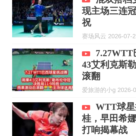
现主场三连
祝
赛场风云 2026-07-2
7.27W
43艾利克斯
滚翻
爱旅游的小g 2026-0
WTT球
桂，早田希娜
打响揭幕战