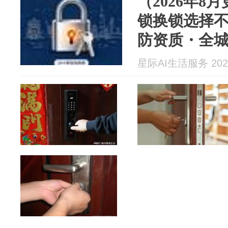
（2026年8
锁换锁选择
防资质・全城
司推荐：安
星际AI生活服务 2026
安锁业有限