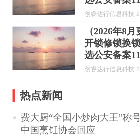
全资质连锁
创睿达行信息科技 202
（2026年8
开锁修锁换
选公安备案1
全资质连锁
创睿达行信息科技 202
热点新闻
费大厨“全国小炒肉大王”称
中国烹饪协会回应