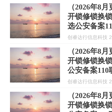
（2026年8
开锁修锁换
选公安备案1
全资质连锁
创睿达行信息科技 202
（2026年8
开锁修锁换
公安备案11
创睿达行信息科技 202
（2026年8
开锁修锁换