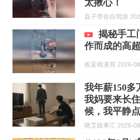
太揪心！
磊子带你自驾游 2026
揭秘手工
作而成的高
板蓝根漫剪 2026-08
我年薪150
我妈要来长
候，我平静
密码锁，把
晓艾故事汇 2026-08