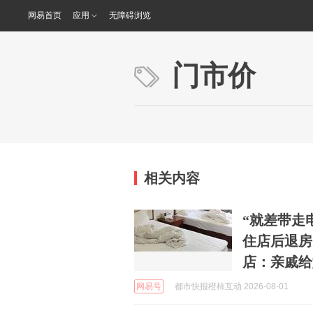
网易首页
应用
无障碍浏览
门市价
相关内容
“就差带走
住店后退房
店：亲戚给
网易号
都市快报橙柿互动 2026-08-01