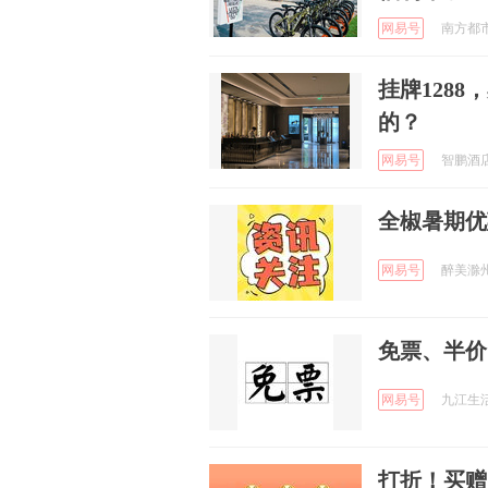
网易号
南方都市报
挂牌128
的？
网易号
智鹏酒店圈
全椒暑期优
网易号
醉美滁州 
免票、半价
网易号
九江生活 
打折！买赠