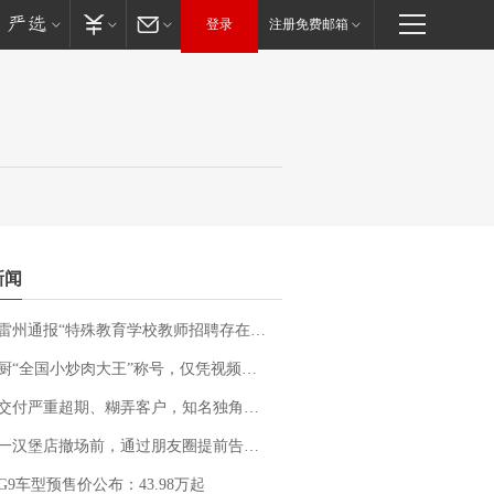
登录
注册免费邮箱
新闻
通报“特殊教育学校教师招聘存在违规行为”：已启动问责程序 副校长被停职
“全国小炒肉大王”称号，仅凭视频评出？中国烹饪协会回应
期、糊弄客户，知名独角兽车企创始人回应：都没证据，将依法采取措施，“本人长期与美国交管局保持沟通，对方表示肯定”
撤场前，通过朋友圈提前告知逐一退费，有顾客仅剩1元也全被退回，分文不少；顾客：言而有信，让人感动
G9车型预售价公布：43.98万起