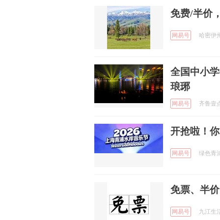
免费/半价
网易号
哈密伊州区
全国中小学
琅琊
网易号
齐鲁壹点 
开抢啦！你
网易号
绿色青浦 
免票、半价
网易号
九江生活 