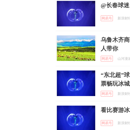
@长春球迷
网易号
新浪财经 
乌鲁木齐商
人带你
网易号
山河漫游日
“东北超”
票畅玩冰城
网易号
新浪财经 
看比赛游冰
网易号
新浪财经 