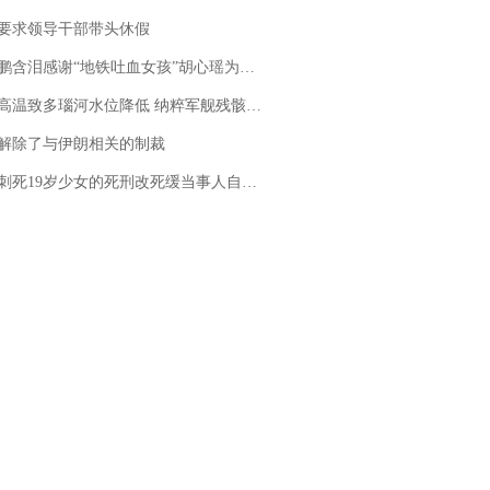
要求领导干部带头休假
地铁吐血女孩”胡心瑶为嫣然天使捐99999元：这份捐赠太沉重，尊重其捐赠意愿，个人向胡心瑶和她的病友之家各捐赠99999元
高温致多瑙河水位降低 纳粹军舰残骸重见天日
解除了与伊朗相关的制裁
19岁少女的死刑改死缓当事人自述：出狱11年间始终刻意躲避被害人家属