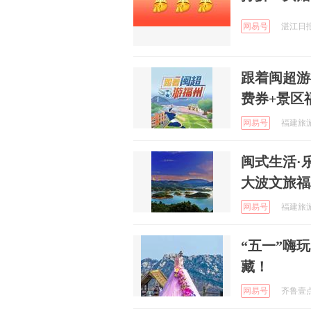
网易号
湛江日报 
跟着闽超游
费券+景区
网易号
福建旅游 
闽式生活·
大波文旅福
网易号
福建旅游 
“五一”嗨
藏！
网易号
齐鲁壹点 