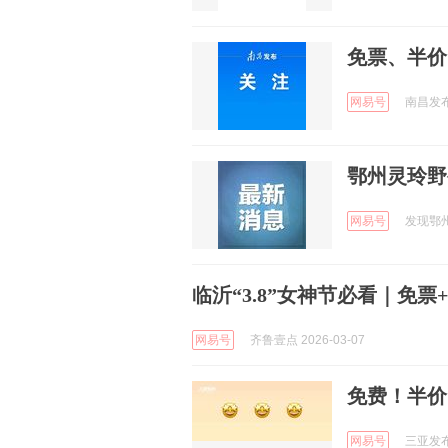
免票、半价
网易号
南昌发布 
鄂州灵玲野
网易号
发现鄂州 
临沂“3.8”女神节必看｜免
网易号
齐鲁壹点 2026-03-07
免费！半价
网易号
三亚发布 