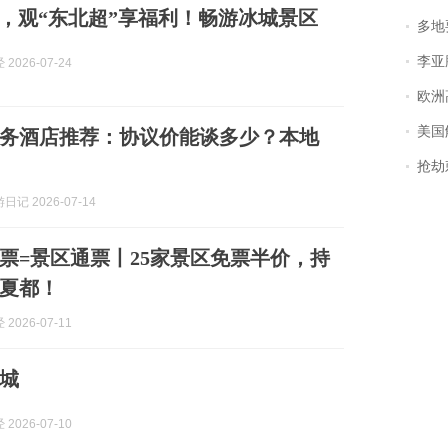
，观“东北超”享福利！畅游冰城景区
多地
李亚鹏含泪感谢“
2026-07-24
欧洲
美国
务酒店推荐：协议价能谈多少？本地
抢劫刺死
记 2026-07-14
球票=景区通票丨25家景区免票半价，持
夏都！
2026-07-11
城
2026-07-10