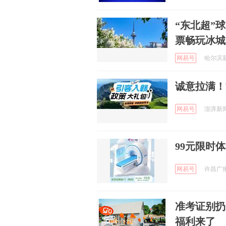
“东北超”
票畅玩冰城
网易号
哈尔滨新闻
诚意拉满！
网易号
澎湃新闻 
99元限时
网易号
许昌广播
准考证别扔
福利来了