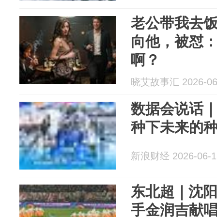
老公带我去
向他，被怼
啊？
晓艾故事汇 2026-06
数据会说话｜
种下未来的
新浪财经 2026-06-1
东北超｜沈阳
手金润吉献