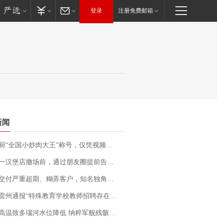
登录
注册免费邮箱
新闻
“全国小炒肉大王”称号，仅凭视频评出？中国烹饪协会回应
撤场前，通过朋友圈提前告知逐一退费，有顾客仅剩1元也全被退回，分文不少；顾客：言而有信，让人感动
期、糊弄客户，知名独角兽车企创始人回应：都没证据，将依法采取措施，“本人长期与美国交管局保持沟通，对方表示肯定”
通报“特殊教育学校教师招聘存在违规行为”：已启动问责程序 副校长被停职
高温致多瑙河水位降低 纳粹军舰残骸重见天日