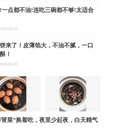
!一点都不油!连吃三碗都不够!太适合
026-08-05
饼来了！皮薄馅大，不油不腻，一口
酥！
026-08-05
养肾菜”换着吃，夜里少起夜，白天精气