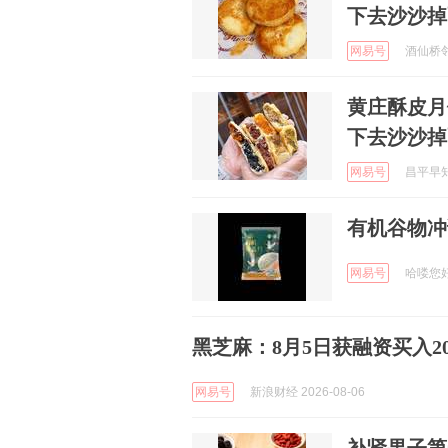
下去沙沙掉
网易号
酒仙桥邻友
黄庄酥皮月
下去沙沙掉
网易号
昌平早知道
有机谷物冲
网易号
哈喽您好 
黑芝麻：8月5日获融资买入202
网易号
新浪财经 2026-08-06