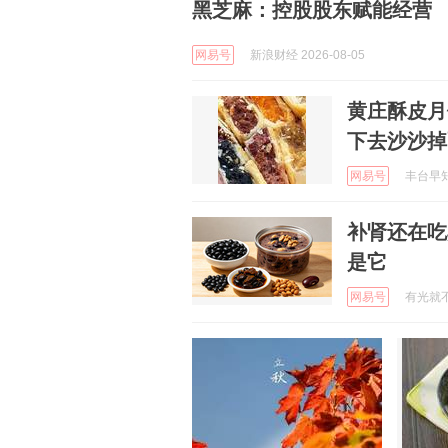
黑芝麻：控股股东赋能经营
网易号
新浪财经 2026-08-05
黄庄酥皮月
下去沙沙掉
网易号
丰台早知道
补肾还在吃
是它
网易号
有光就不冷