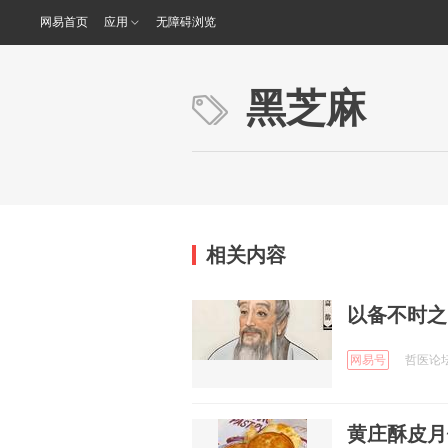
网易首页
应用
无障碍浏览
黑芝麻
相关内容
以备不时之
网易号
哲医论坛 
黄庄酥皮月