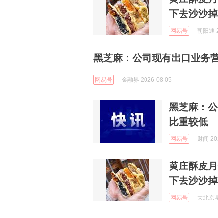
下去沙沙掉
网易号
朝阳通 2
黑芝麻：公司现有出口业务
网易号
金融界 2026-08-05
黑芝麻：公
比重较低
网易号
财闻 202
黄庄酥皮月
下去沙沙掉
网易号
大北京早知