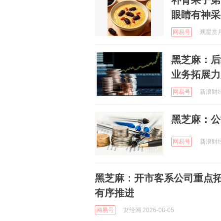
补肾果子第
眼睛有神采
网易号
观星赏月 
黑芝麻：后
业务拓展力
网易号
新浪财经 
黑芝麻：公
网易号
新浪财经 
黑芝麻：开市客系公司重点
有序推进
网易号
财经网 2026-08-05