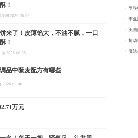
酥！
享界
圈 2026-08-06
李亚鹏含泪感谢“
美国
饼来了！皮薄馅大，不油不腻，一口
抢劫刺死
酥！
魔法打败魔
 2026-08-06
调品中藜麦配方有哪些
2026-08-06
.71万元