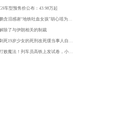
G9车型预售价公布：43.98万起
地铁吐血女孩”胡心瑶为嫣然天使捐99999元：这份捐赠太沉重，尊重其捐赠意愿，个人向胡心瑶和她的病友之家各捐赠99999元
解除了与伊朗相关的制裁
19岁少女的死刑改死缓当事人自述：出狱11年间始终刻意躲避被害人家属
法！列车员高铁上发试卷，小朋友一秒静音，12306回应：列车员个人行为，不是铁路规定