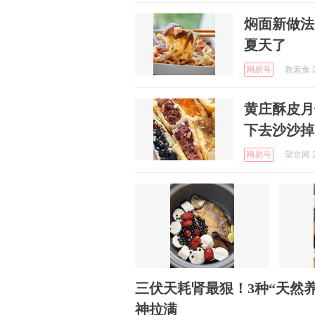
焖面新做法
夏天了
网易号
教素食 2
黄庄酥皮月
下去沙沙掉
网易号
望京网 2
三伏天耗肾最狠！3种“天然
神拉满