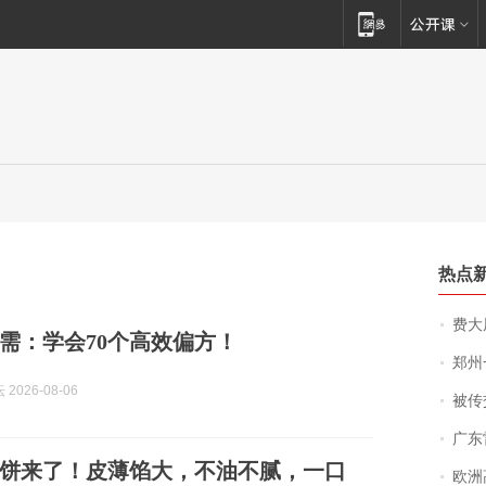
热点
费大厨
需：学会70个高效偏方！
郑州一汉堡店
2026-08-06
被传交付严重超
广东雷州
饼来了！皮薄馅大，不油不腻，一口
欧洲