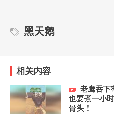
黑天鹅
相关内容
老鹰吞下
也要煮一小
骨头！