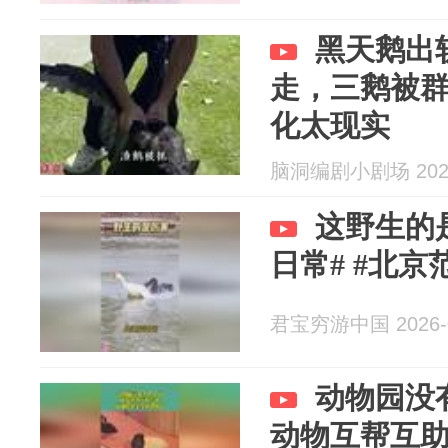
黑天鹅出
走，三鹅被
化太现实
脑洞编剧小剧场 2026
这野生的
日常# #北京
君宝穷游中国 2026-0
动物园没
动物互帮互