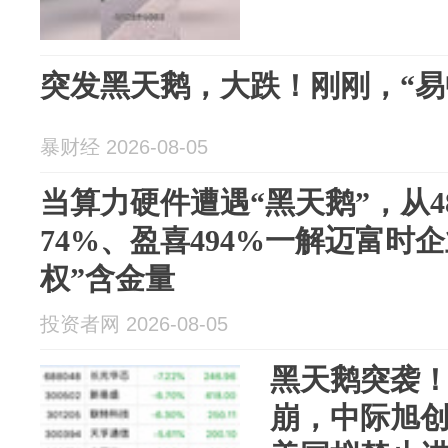
突发黑天鹅，大跌！刚刚，“易
暴财经 2026-08-05
当算力硬件遭遇“黑天鹅”，从48
74%、盈喜494%一解迈富时企
权”含金量
投资者网 2026-08-05
黑天鹅突袭！
崩，中际旭创