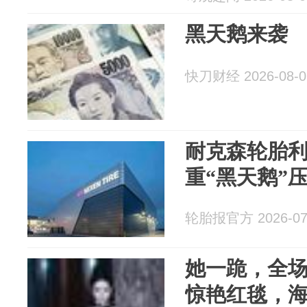
黑天鹅来袭
快刀财经 2026-08-0
耐克森轮胎利
重“黑天鹅”
轮胎报官方 2026-07
她一跪，全场
惊艳红毯，