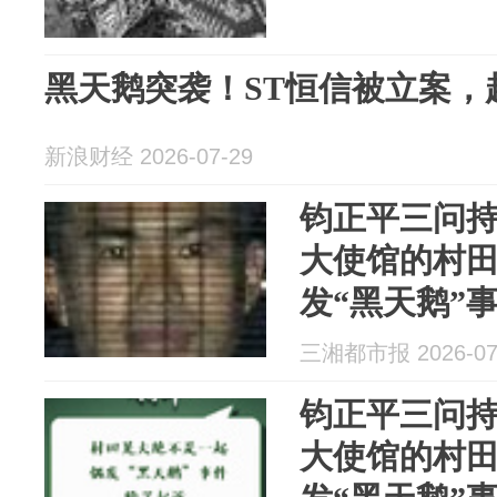
黑天鹅突袭！ST恒信被立案，超
新浪财经 2026-07-29
钧正平三问
大使馆的村
发“黑天鹅”
引人质疑，
三湘都市报 2026-07
解释
钧正平三问
大使馆的村