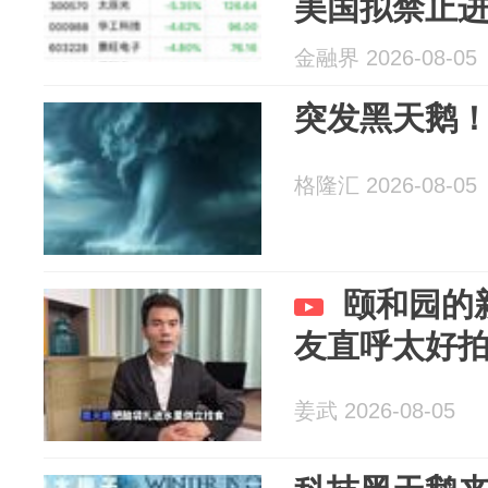
美国拟禁止
心设备传闻
金融界 2026-08-05
响有限或难以落
突发黑天鹅
格隆汇 2026-08-05
颐和园的
友直呼太好
姜武 2026-08-05