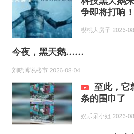
科技黑天鹅
争即将打响
樱桃大房子 2026-08
今夜，黑天鹅……
刘晓博说楼市 2026-08-04
至此，它
条的围巾了
娱乐呆小姐 2026-08