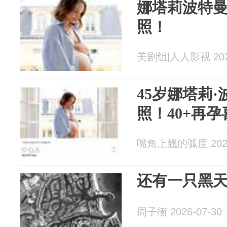
娜塔莉波特
照！
美剧组|人人影视 2026
45岁娜塔莉
照！40+再
嘴角上翘的弧度 2026
还有一只黑
周子衡 2026-07-30