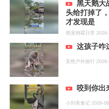
黑天鹅大
头给打掉了
才发现是
萌宠倒霉日常 2026-0
这孩子咋
安然户外旅行 2026-0
咬到你出
小刘美食记 2026-08