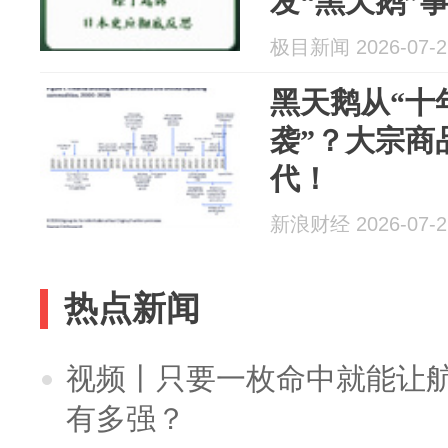
发“黑天鹅”
引人质疑，
极目新闻 2026-07-2
解释
黑天鹅从“十
袭”？大宗商
代！
新浪财经 2026-07-2
热点新闻
视频丨只要一枚命中就能让航母
有多强？