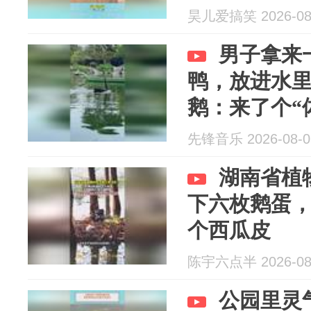
昊儿爱搞笑 2026-08
男子拿来
鸭，放进水
鹅：来了个“
先锋音乐 2026-08-0
湖南省植
下六枚鹅蛋
个西瓜皮
陈宇六点半 2026-08
公园里灵