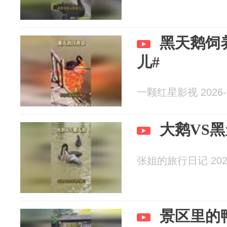
黑天鹅饲
儿#
一颗红星影视 2026-0
大鹅VS黑
张姐的旅行日记 2026
景区里的