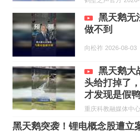
鹤壁之声官方 2026-0
黑天鹅无
做不到
向松祚 2026-08-03
黑天鹅大
头给打掉了
才发现是假
重庆科教融媒体中心 20
黑天鹅突袭！锂电概念股遭立案