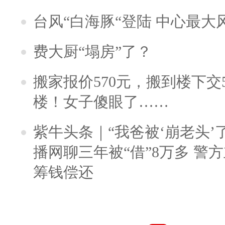
台风“白海豚“登陆 中心最大
费大厨“塌房”了？
搬家报价570元，搬到楼下交5
楼！女子傻眼了……
紫牛头条｜“我爸被‘崩老头’
播网聊三年被“借”8万多 警
筹钱偿还