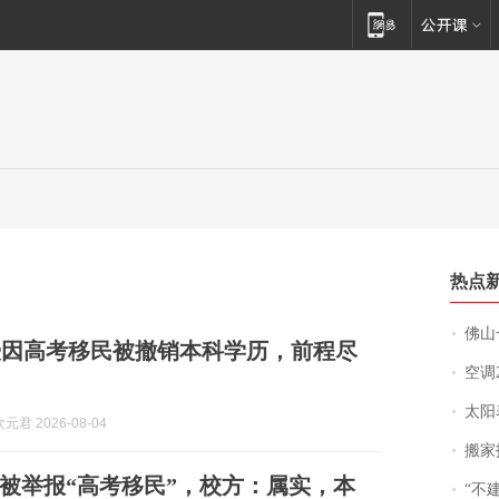
热点
佛山一中学
授因高考移民被撤销本科学历，前程尽
空调
太阳
君 2026-08-04
搬家报
被举报“高考移民”，校方：属实，本
“不