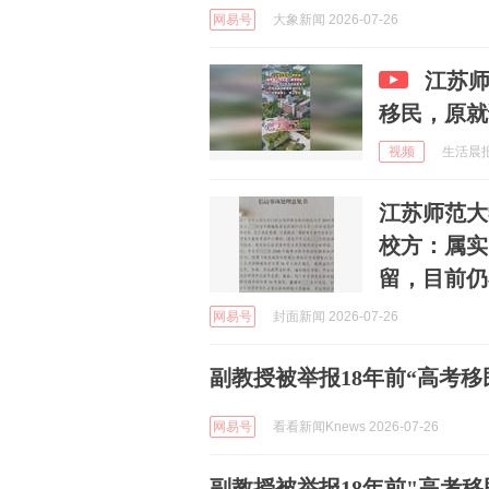
网易号
大象新闻 2026-07-26
江苏师
移民，原就
视频
生活晨报 
江苏师范大
校方：属实
留，目前仍
网易号
封面新闻 2026-07-26
副教授被举报18年前“高考移
网易号
看看新闻Knews 2026-07-26
副教授被举报18年前"高考移