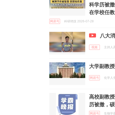
科学历被撤
在学校任教
网易号
科研绝技 2026-07-28
八大
视频
主持人高勋
大学副教授
网易号
化学人生 
高校副教授
历被撤，硕
网易号
生物学霸 