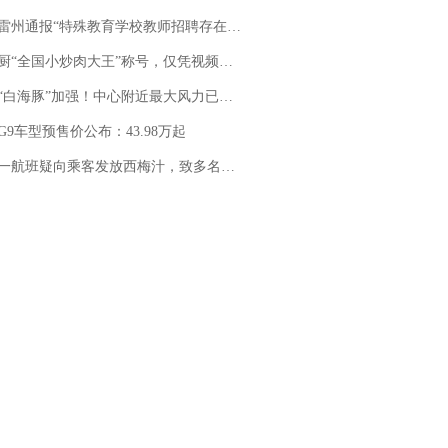
通报“特殊教育学校教师招聘存在违规行为”：已启动问责程序 副校长被停职
“全国小炒肉大王”称号，仅凭视频评出？中国烹饪协会回应
白海豚”加强！中心附近最大风力已达15级 最新研判
G9车型预售价公布：43.98万起
客发放西梅汁，致多名乘客在飞行途中排队上厕所！乘客：机上100多人只有2个厕所；客服回应：并非每架飞机都会发放西梅汁