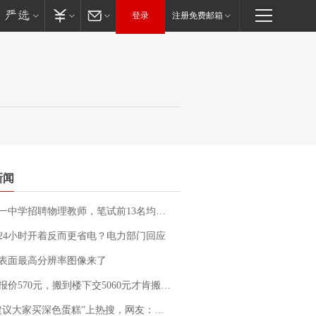
登录
注册免费邮箱
新闻
招聘物理教师，笔试前13名均遭淘汰？教育局：已叫停招聘，成立调查组全面核查
24小时开着反而更省电？电力部门回应
表面最高分辨率图像来了
价570元，搬到楼下交5060元才肯搬上楼！女子傻眼了……
建议大家买深色蛋糕”上热搜，网友：天塌了！