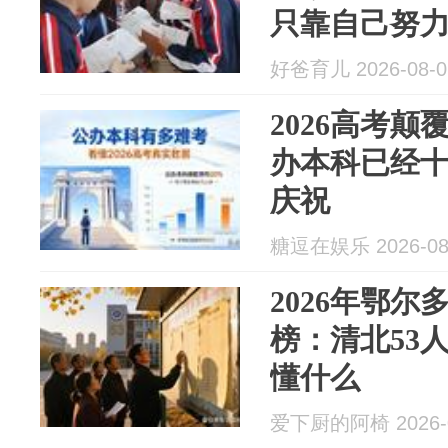
只靠自己努
迹的机会
好爸育儿 2026-08-0
2026高考
办本科已经
庆祝
糖逗在娱乐 2026-08
2026年鄂尔
榜：清北53
懂什么
爱下厨的阿椅 2026-0