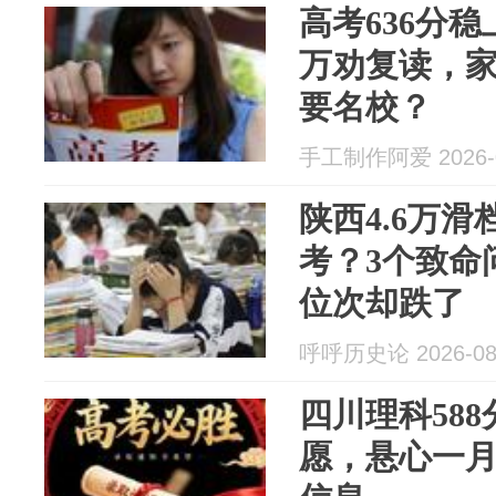
高考636分稳
万劝复读，
要名校？
手工制作阿爱 2026-0
陕西4.6万滑
考？3个致命
位次却跌了
呼呼历史论 2026-08
四川理科58
愿，悬心一