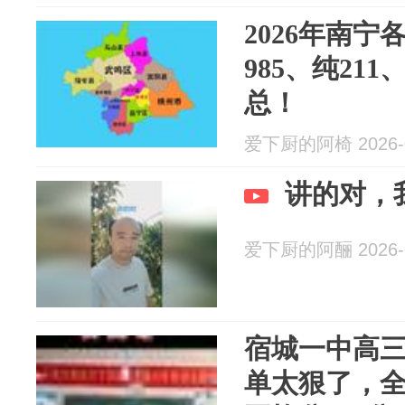
2026年南
985、纯21
总！
爱下厨的阿椅 2026-0
讲的对，
爱下厨的阿酾 2026-0
宿城一中高三
单太狠了，全