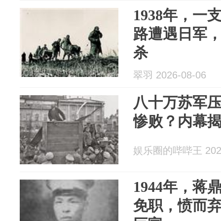
1938年，
路遭遇日军
杀
翠羽 2026-08-06
八十万苏军
惨败？内幕
娱乐圈的哔哔王 2026
1944年，
免职，愤而