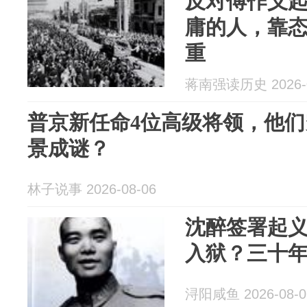
反对傅作义
庸的人，靠
重
蒋南强读历史 2026-0
普京新任命4位高级将领，他
景成谜？
林子说事 2026-08-06
沈醉签署起
入狱？三十
浔阳咸鱼 2026-08-0