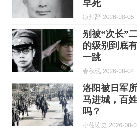
早死
凉州辞 2026-08-05
别被“次长”
的级别到底
一跳
春秋砚 2026-08-04
洛阳被日军
马进城，百
吗？
小莜读史 2026-08-0