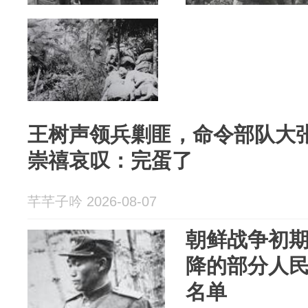
王树声领兵剿匪，命令部队大
崇禧哀叹：完蛋了
芊芊子吟 2026-08-07
朝鲜战争初
降的部分人
名单