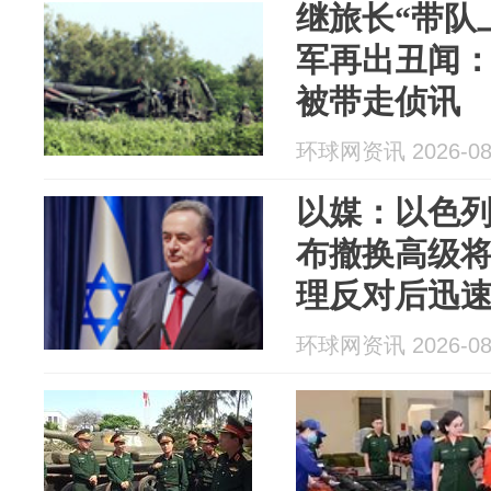
继旅长“带队
军再出丑闻：
被带走侦讯
环球网资讯 2026-08
以媒：以色
布撤换高级
理反对后迅速
环球网资讯 2026-08