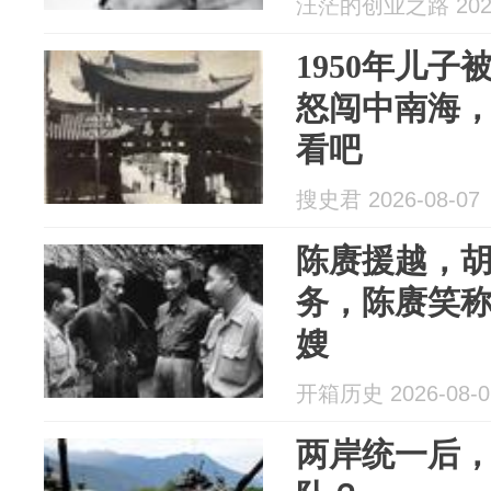
汪茫的创业之路 2026
1950年儿
怒闯中南海
看吧
搜史君 2026-08-07
陈赓援越，胡
务，陈赓笑
嫂
开箱历史 2026-08-0
两岸统一后