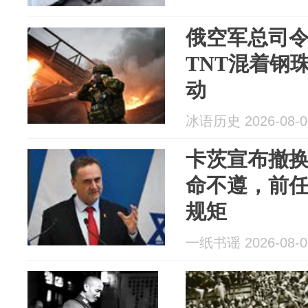
俄空军总司令
TNT混着钢
动
冰语历史 2026-08-0
卡茨宣布撤
命不遵，前
规矩
一纸书谣 2026-08-0