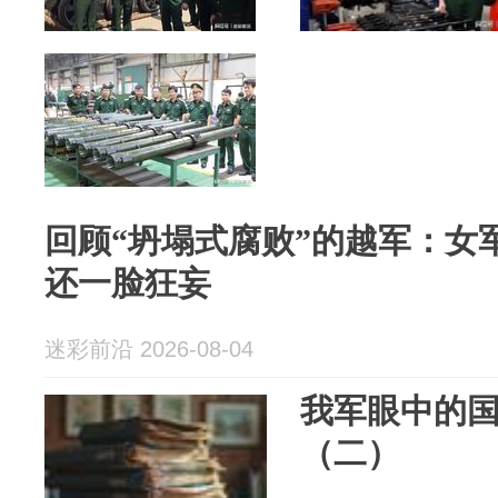
回顾“坍塌式腐败”的越军：女
还一脸狂妄
迷彩前沿 2026-08-04
我军眼中的
（二）