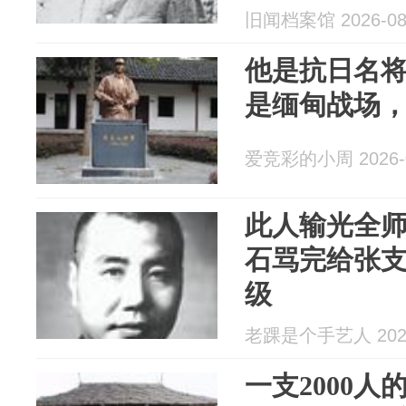
旧闻档案馆 2026-08
他是抗日名将
是缅甸战场
爱竞彩的小周 2026-0
此人输光全
石骂完给张
级
老踝是个手艺人 2026
一支2000