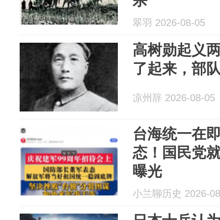
杀
翠羽 2026-08-05
高树勋起义
了起来，部
凉州辞 2026-08-05
台海统一在
态！国民党
曝光
小兰聊历史 2026-08