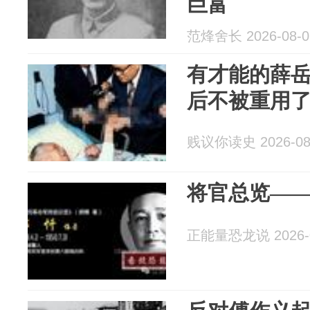
巨富
范烽舍长 2026-08-0
有才能的薛
后不被重用
贱议你读史 2026-08
将官总览—
正能量恐龙说 2026-0