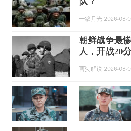
队？
一簌月光 2026-08-0
朝鲜战争最惨
人，开战20分
曹焋解说 2026-08-0