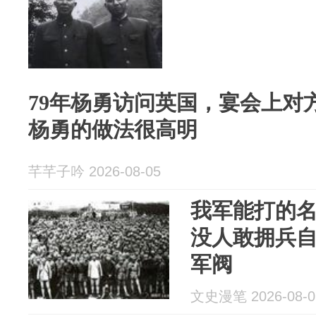
79年杨勇访问英国，宴会上对
杨勇的做法很高明
芊芊子吟 2026-08-05
我军能打的
没人敢拥兵
军阀
文史漫笔 2026-08-0