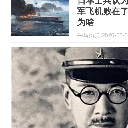
日本士兵认
军飞机败在
为啥
牛马搞笑 2026-08-0