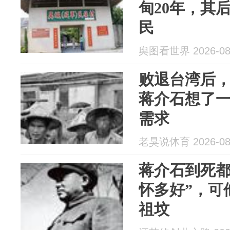
甸20年，其
民
舆图看世界 2026-08
败退台湾后，
蒋介石想了
需求
老狊说体育 2026-08
蒋介石到死都
怀多好”，可
祖坟