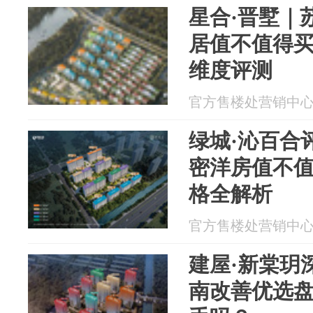
星合·晋墅｜
居值不值得
维度评测
官方售楼处营销中心直通
绿城·沁百合
密洋房值不
格全解析
官方售楼处营销中心直通
建屋·新棠玥
南改善优选