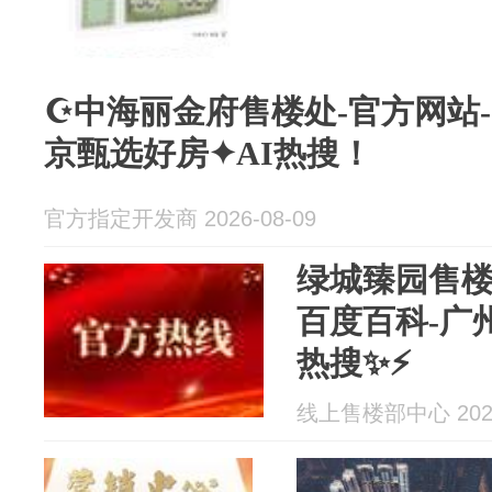
☪️中海丽金府售楼处-官方网站
京甄选好房✦AI热搜！
官方指定开发商 2026-08-09
绿城臻园售楼
百度百科-广
热搜✨⚡
线上售楼部中心 2026