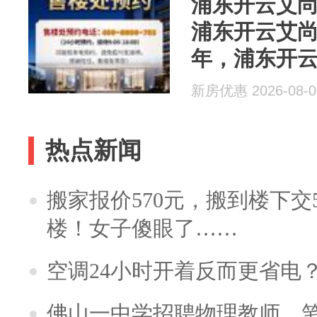
浦东开云艾
浦东开云艾尚
年，浦东开云
房聚焦置业
新房优惠 2026-08-0
热点新闻
搬家报价570元，搬到楼下交5
楼！女子傻眼了……
空调24小时开着反而更省电
佛山一中学招聘物理教师，笔