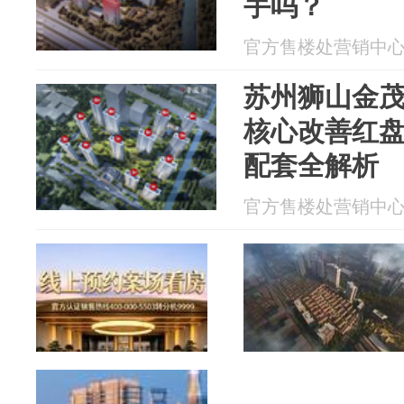
手吗？
官方售楼处营销中心直通
苏州狮山金
核心改善红
配套全解析
官方售楼处营销中心直通