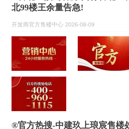
北99楼王余量告急!
开发商官方售楼中心 2026-08-09
®官方热搜-中建玖上琅宸售楼