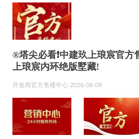
®塔尖必看❗中建玖上琅宸官方
上琅宸内环绝版墅藏!
开发商官方售楼中心 2026-08-09