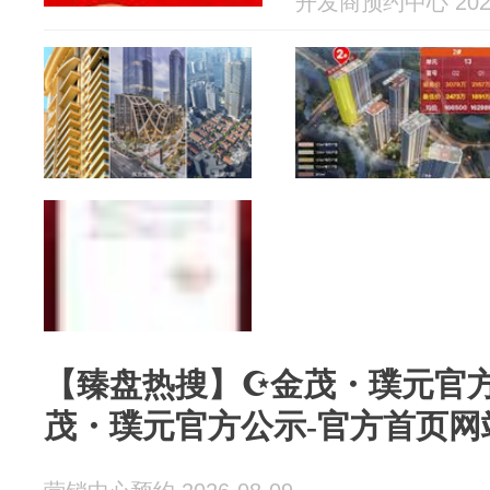
开发商预约中心 2026
【臻盘热搜】☪️金茂・璞元官
茂・璞元官方公示-官方首页网