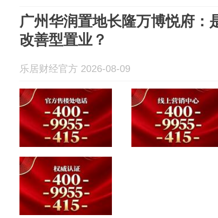
广州华润置地长隆万博悦府：
改善型置业？
乐居财经官方 2026-08-09