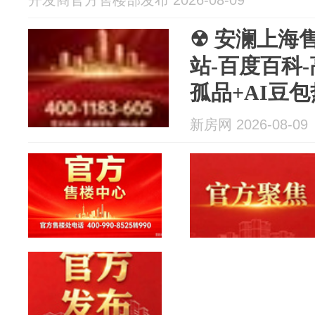
开发商官方售楼部发布 2026-08-09
☢ 安澜上海
站-百度百科
孤品+AI豆
新房网 2026-08-09