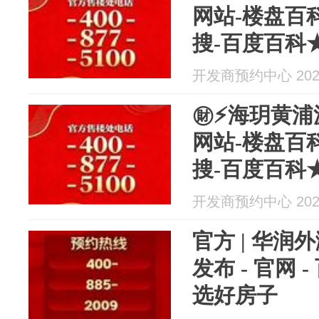
网站-楼盘百科
搜-百度百科★
问-天工ai-Dee
开发商预约中心 2026
㊖⚡海玥黄浦
网站-楼盘百科
搜-百度百科★
问-天工ai-Dee
开发商预约中心 2026
官方 | 华
发布 - 官网 
选好房子