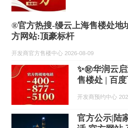
®官方热搜-缦云上海售楼处地
方网站:顶豪标杆
开发商官方售楼中心 2026-08-09
✨㊖华润云启
售楼处 | 百
开发商预约中心 2026
官方公示|陆