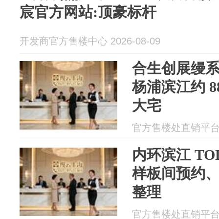
宸官方网站:顶豪标杆
开发商官方售楼中心 2026-08-09
合生创展缦
杨浦滨江约 8
大宅
官方售楼处直销平台 20
内环滨江 T
样板间预约
整理
官方售楼处直销平台 20