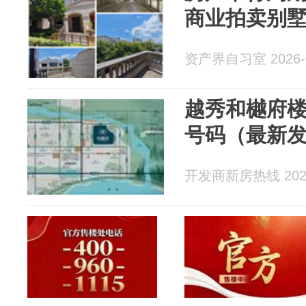
商业拍卖别
资产界自习室 2026-0
越秀和樾府楼
号码（最新
开发商新房热线 2026