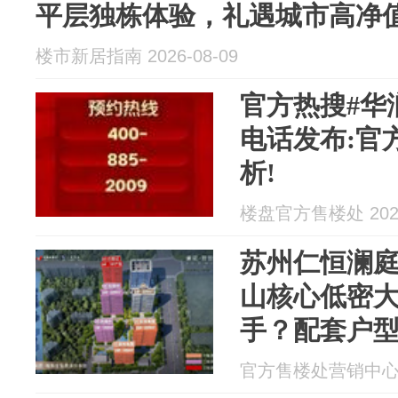
平层独栋体验，礼遇城市高净
楼市新居指南 2026-08-09
官方热搜#华
电话发布:官
析!
楼盘官方售楼处 2026
苏州仁恒澜
山核心低密
手？配套户
官方售楼处营销中心直通