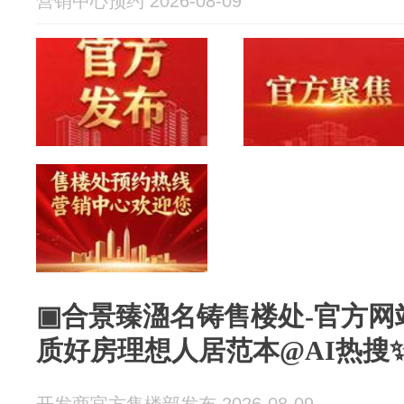
营销中心预约 2026-08-09
▣合景臻溋名铸售楼处-官方网
质好房理想人居范本@AI热搜