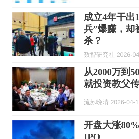
成立4年干出1
兵”爆赚，却
杀？
数智研究社 2026-04
从2000万到
就投资教父
流苏晚晴 2026-04-1
开盘大涨80
IPO