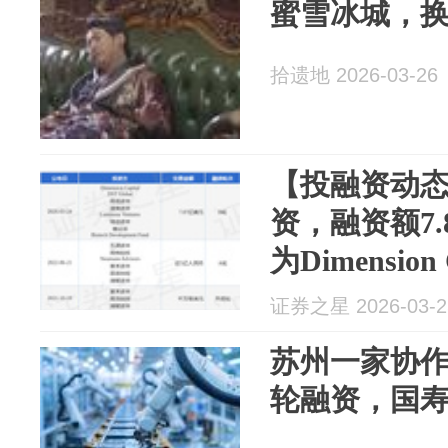
蜜雪冰城，
拾遗地 2026-03-26
【投融资动态
资，融资额7
为Dimension
Global等
证券之星 2026-03-2
苏州一家协作
轮融资，国