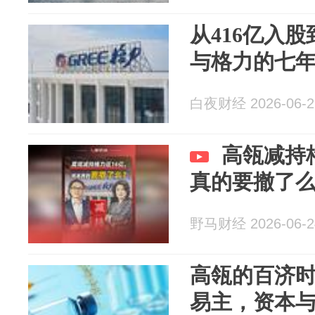
从416亿入股
与格力的七
白夜财经 2026-06-2
高瓴减持
真的要撤了
野马财经 2026-06-2
高瓴的百济
易主，资本