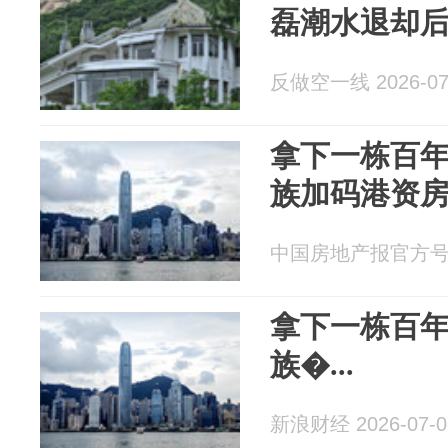
磊潮水退却
反做空一线 2026-07
拿下一栋百
族加码港资
中国房地产报官方号 20
拿下一栋百
族�...
新浪财经 2026-07-0