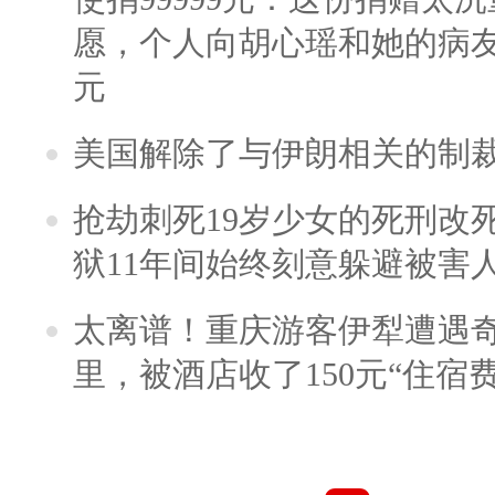
愿，个人向胡心瑶和她的病友之
元
美国解除了与伊朗相关的制
抢劫刺死19岁少女的死刑改
狱11年间始终刻意躲避被害
太离谱！重庆游客伊犁遭遇
里，被酒店收了150元“住宿费