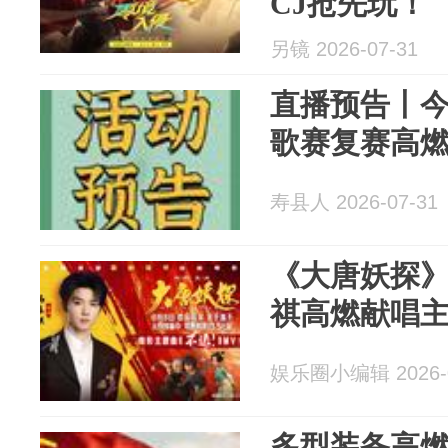
CJ抢先玩！
另镜 2026-07-31
直播预告丨今
歌赛复赛高
寿县人 2026-07-31
《大唐妖探》
祺高燃献唱主
娱乐圈小编辑 2026-0
多型装备高