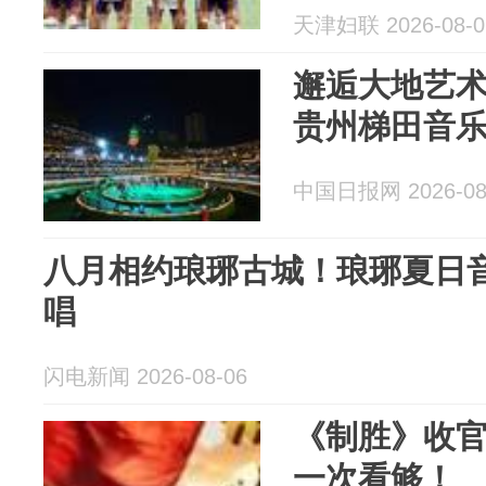
天津妇联 2026-08-0
邂逅大地艺
贵州梯田音
中国日报网 2026-08
八月相约琅琊古城！琅琊夏日
唱
闪电新闻 2026-08-06
《制胜》收
一次看够！