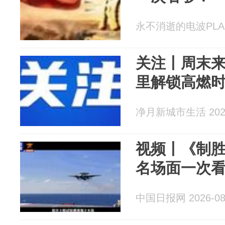
永不消逝的电波PLA 20
关注丨周末
里解锁高燃
净月新城市生活 2026
视频丨《制
名场面一次
中国日报网 2026-08