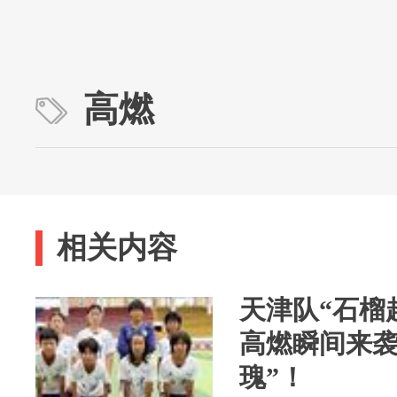
高燃
相关内容
天津队“石榴
高燃瞬间来袭
瑰”！