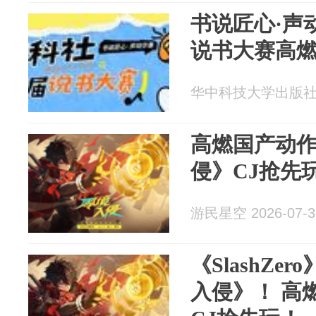
书说匠心·声动
说书大赛高
华中科技大学出版社 20
高燃国产动作
侵》CJ抢先
游民星空 2026-07-3
《SlashZe
入侵》！ 高