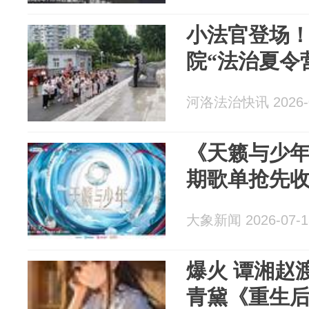
小法官登场
院“法治夏令
河洛法治快讯 2026-0
《天籁与少
期歌单抢先
大象新闻 2026-07-1
爆火 谭湘赵渡楚相序虞枝柳若眉
青黛《重生