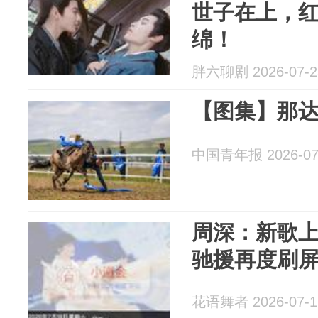
世子在上，
绵！
胖六聊剧 2026-07-2
【图集】那
中国青年报 2026-07
周深：新歌
驰援再度刷
花语舞者 2026-07-1