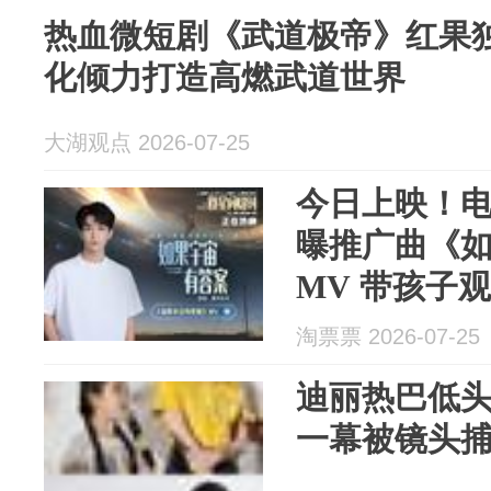
热血微短剧《武道极帝》红果独
化倾力打造高燃武道世界
大湖观点 2026-07-25
今日上映！
曝推广曲《
MV 带孩子
跨时空高燃
淘票票 2026-07-25
迪丽热巴低
一幕被镜头