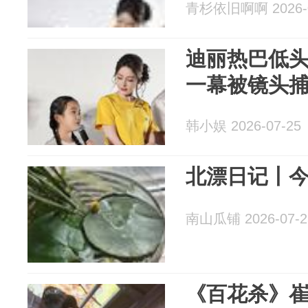
青杉依旧啊啊 2026-0
迪丽热巴低
一幕被镜头
韩小娱 2026-07-25
北漂日记丨
南山瓜铺 2026-07-2
《百花杀》