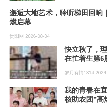
邂逅大地艺术，聆听梯田回响
燃启幕
贵阳网 2026-08-04
快立秋了，
在忙着生第6
岁月有情1314 2026-
我的青春在宜
核助农团”高