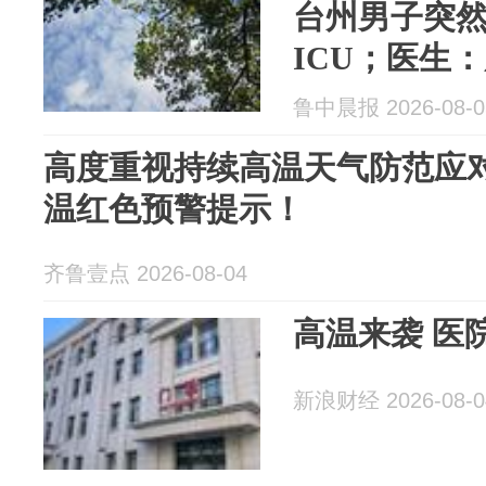
台州男子突
ICU；医生
损伤，这种
鲁中晨报 2026-08-0
超50%
高度重视持续高温天气防范应
温红色预警提示！
齐鲁壹点 2026-08-04
高温来袭 医
新浪财经 2026-08-0