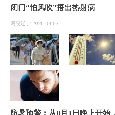
闭门“怕风吹”捂出热射病
网易辽宁 2026-08-03
防暑预警：从8月1日晚上开始