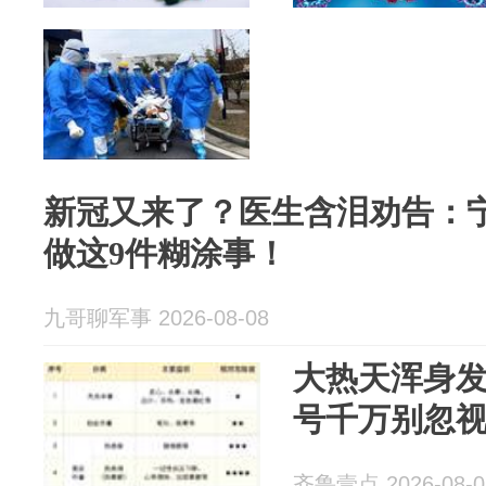
新冠又来了？医生含泪劝告：
做这9件糊涂事！
九哥聊军事 2026-08-08
大热天浑身
号千万别忽
齐鲁壹点 2026-08-0