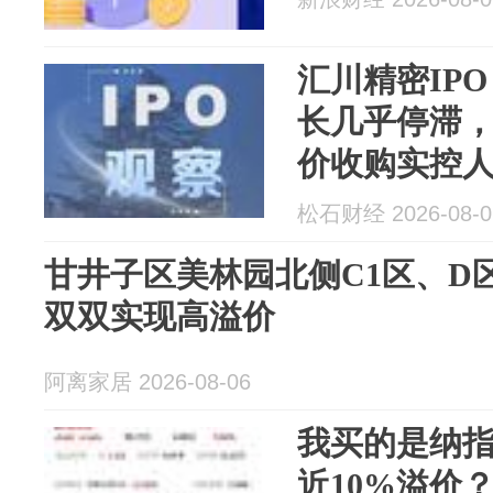
汇川精密IP
长几乎停滞，I
价收购实控
松石财经 2026-08-0
甘井子区美林园北侧C1区、D
双双实现高溢价
阿离家居 2026-08-06
我买的是纳
近10%溢价