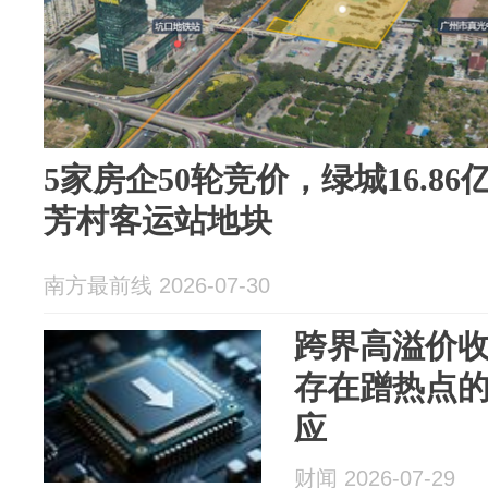
5家房企50轮竞价，绿城16.8
芳村客运站地块
南方最前线 2026-07-30
跨界高溢价
存在蹭热点
应
财闻 2026-07-29