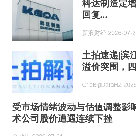
科达制造定增
回复...
新浪财经 2026-07-2
土拍速递|滨
溢价突围，四
CricBigDataHZ 202
受市场情绪波动与估值调整影响
术公司股价遭遇连续下挫