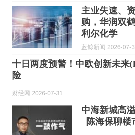
主业失速、
购，华润双鹤5
利尔化学
蓝鲸新闻 2026-07-3
十日两度预警！中欧创新未来(L
险
财经网 2026-07-31
中海新城高
陈海保聊楼