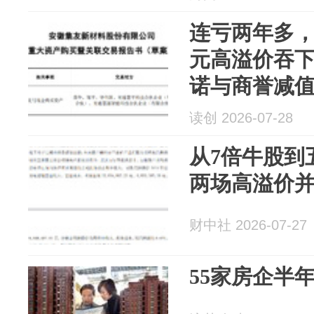
连亏两年多，
元高溢价吞
诺与商誉减
读创 2026-07-28
从7倍牛股到
两场高溢价
财中社 2026-07-27
55家房企半年