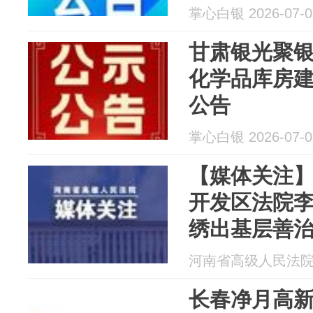
示公告
掌心白银 2026-07-0
甘肃银光聚
化学品库房
公告
掌心白银 2026-07-0
【媒体关注
开发区法院
绣出基层善
河南省高级人民法院 20
长春净月高