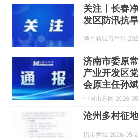
关注丨长春
发区防汛抗
净月新城市生活 2026
济南市委原
产业开发区
会原主任孙斌
中国山东网 2026-05
沧州多村征
指尖狮城 2026-05-2