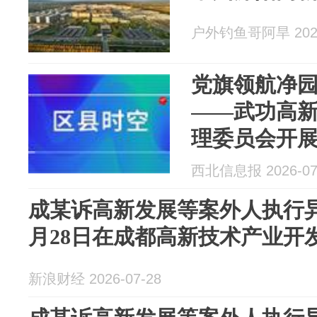
户外钓鱼哥阿旱 2026
党旗领航净园
——武功高
理委员会开
题党日活动
西北信息报 2026-07
成某诉高新发展等案外人执行异议
月28日在成都高新技术产业开
新浪财经 2026-07-28