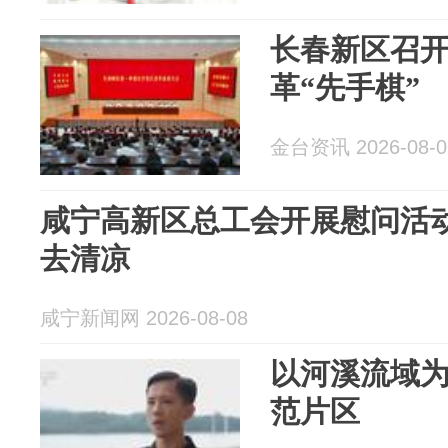
长春新区召
革“先手棋”
金台资讯 2026-08-0
咸宁高新区总工会开展慰问活动
去清凉
咸宁新闻网 2026-08-08
以河溪流域为
范片区