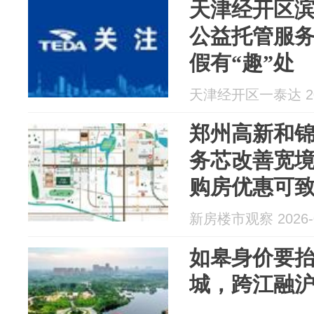
天津经开区
公益托管服务 
假有“趣”处
天津经开区一泰达 202
郑州高新和锦
务芯改善宽境
购房优惠可
新房楼市观察 2026-0
如皋身价要
城，跨江融