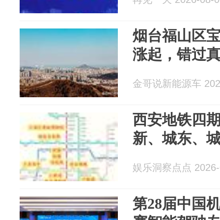
烟台福山区
涨起，错过
金哥说新能源车 2026
西安地铁四
新、城东、
娱乐洞察点点 2026-0
第28届中国