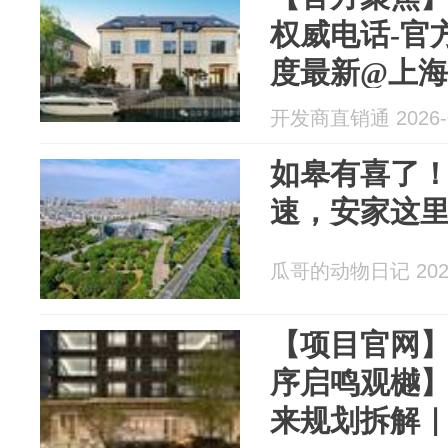
权威电话-官
度最新@上
开发商直销通 2026-0
如皋有喜了
速，安家这
瓜哥的动物日记 2026
【项目官网
序启鸣观樾
来规划拆解