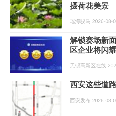
摄荷花美景
瑶海骏马 2026-08-0
解锁赛场新
区企业将闪耀
无锡高新区在线 2026
西安这些道
西安发布 2026-08-0