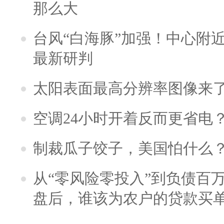
那么大
台风“白海豚”加强！中心附近
最新研判
太阳表面最高分辨率图像来
空调24小时开着反而更省电
制裁瓜子饺子，美国怕什么
从“零风险零投入”到负债百
盘后，谁该为农户的贷款买