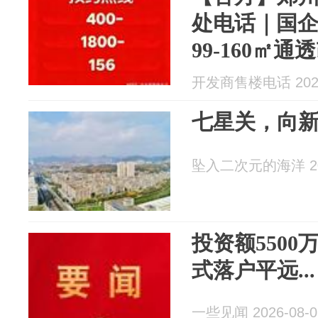
处电话｜国
99-160㎡
开发商售楼电话 2026
七星关，向
坠入二次元的海洋 202
投资额550
式落户平远...
一些见闻 2026-08-0