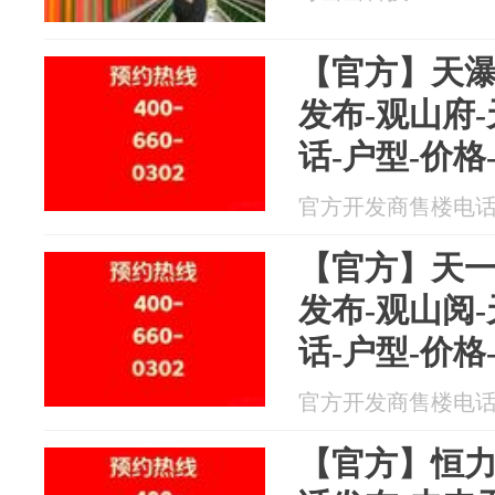
【官方】天
发布-观山府
话-户型-价格
阳高新区数
官方开发商售楼电话 20
住区天瀑观
【官方】天
发布-观山阅
话-户型-价格
阳天一观山阅
官方开发商售楼电话 20
密人居大盘
【官方】恒