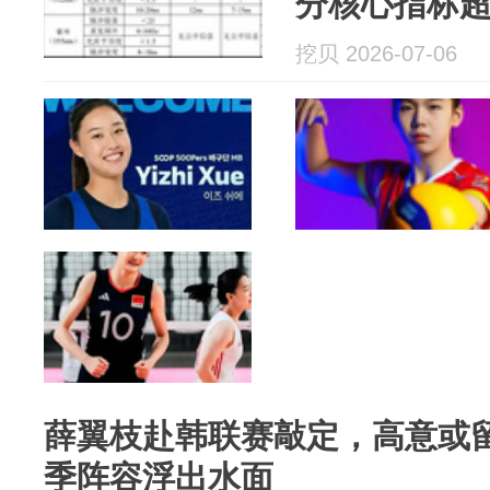
分核心指标
兹等国际巨
挖贝 2026-07-06
薛翼枝赴韩联赛敲定，高意或
季阵容浮出水面