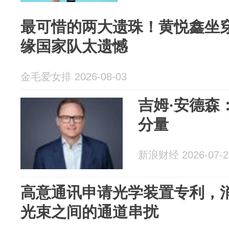
最可惜的两大遗珠！黄悦鑫坐
缘国家队太遗憾
金毛爱女排 2026-08-03
吉姆·安德森
分量
新浪财经 2026-07-2
高意通讯申请光学装置专利，
光束之间的通道串扰