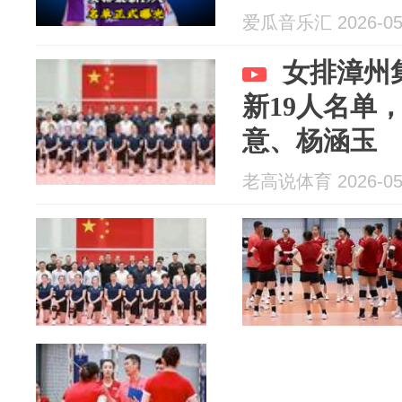
爱瓜音乐汇 2026-05
女排漳州
新19人名单
意、杨涵玉
老高说体育 2026-05