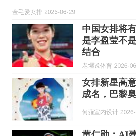
金毛爱女排 2026-06-29
中国女排将
是李盈莹不
结合
老壥说体育 2026-06
女排新星高意
成名，巴黎
何蕥室内设计 2026-0
黄仁勋：AI