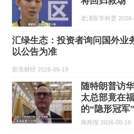
将回归救场
老淸医学科普 2026-0
汇绿生态：投资者询问国外业
以公告为准
新浪财经 2026-05-19
随特朗普访
太总部竟在
的“隐形冠军
闽商报 2026-05-16