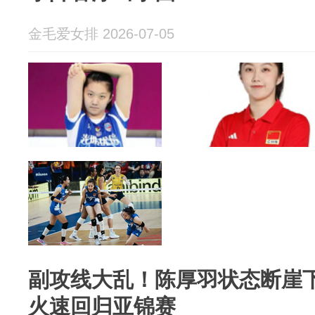
金毛爱女排 2026-07-05
副攻线大乱！陈厚羽状态断崖
火速回归亚锦赛