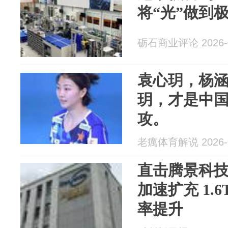
将“光”做到
砺石商业评论 2026-0
袁心玥，杨
玥，才是中
攻。
老癘体育解说 2026-0
直击腾景科
加速扩充 1.
率提升