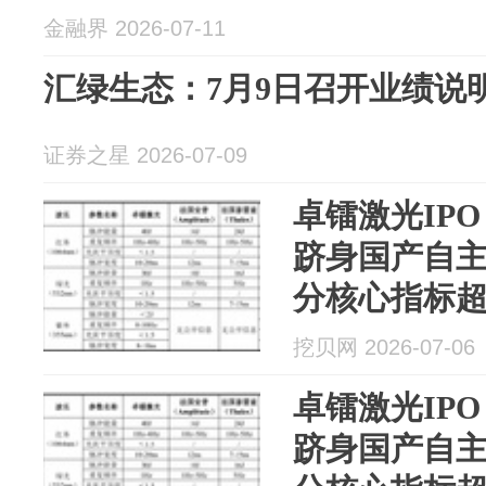
金融界 2026-07-11
汇绿生态：7月9日召开业绩说
证券之星 2026-07-09
卓镭激光IP
跻身国产自
分核心指标
兹等国际巨
挖贝网 2026-07-06
卓镭激光IP
跻身国产自