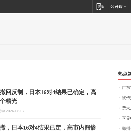
热点
广东雷州
撤回反制，日本16对4结果已确定，高
被传交付严重超
个精光
费大厨
 2026-08-07
享界
撤，日本16对4结果已定，高市内阁惨
郑州一汉堡店