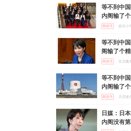
等不到中国
内阁输了个
网易号
娱乐小可爱
等不到中国
阁输了个精
网易号
生活魔术专
等不到中国
内阁输了个
网易号
天启谈古说
日媒：日本
内阁没有第