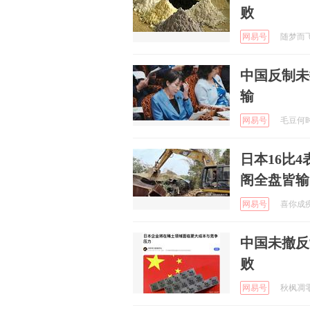
败
网易号
随梦而飞起
中国反制未
输
网易号
毛豆何时归
日本16比
阁全盘皆输
网易号
喜你成疾药
中国未撤反
败
网易号
秋枫凋零 