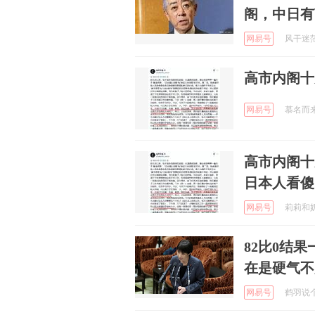
阁，中日有
网易号
风干迷茫人
高市内阁十
网易号
慕名而来只
高市内阁十
日本人看傻
网易号
莉莉和奶奶
82比0结
在是硬气不
网易号
鹤羽说个事