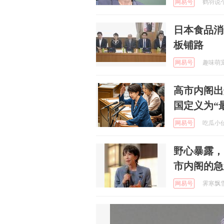
网易号
鹤羽说个事
日本食品消
板铺路
网易号
趣味萌宠的
高市内阁出
国定义为“
网易号
吃瓜小侦探
野心暴露，
市内阁的急
网易号
霁寒飘雪 