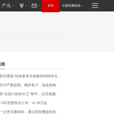
登录
注册免费邮箱
新闻
通报“特殊教育学校教师招聘存在违规行为”：已启动问责程序 副校长被停职
期、糊弄客户，知名独角兽车企创始人回应：都没证据，将依法采取措施，“本人长期与美国交管局保持沟通，对方表示肯定”
“全国小炒肉大王”称号，仅凭视频评出？中国烹饪协会回应
G9车型预售价公布：43.98万起
撤场前，通过朋友圈提前告知逐一退费，有顾客仅剩1元也全被退回，分文不少；顾客：言而有信，让人感动