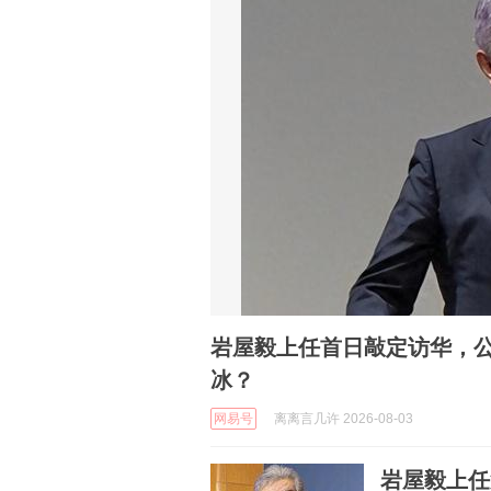
岩屋毅上任首日敲定访华，
冰？
网易号
离离言几许 2026-08-03
岩屋毅上任