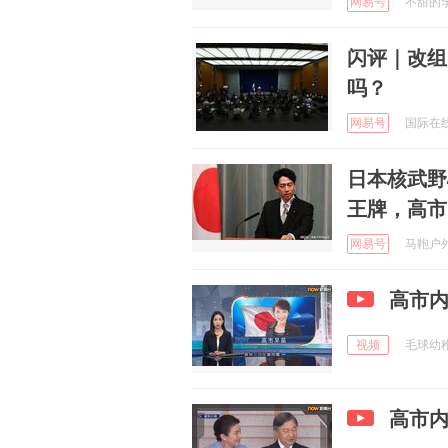
网易号
不甜的李子
闪评｜改组
吗？
网易号
国际在线 
日本核武野
王牌，高市
网易号
马鞄户外钓
高市内
视频
毛球幼稚园
高市