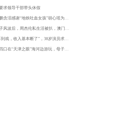
要求领导干部带头休假
地铁吐血女孩”胡心瑶为嫣然天使捐99999元：这份捐赠太沉重，尊重其捐赠意愿，个人向胡心瑶和她的病友之家各捐赠99999元
风波后，周杰伦私生活被扒，澳门输10亿传闻早已经水落石出
，收入基本断了”，38岁演员求职景区NPC：工作量断崖式下跌，留给我试错的时间不多了
四口在“天津之眼”海河边游玩，母子俩不幸溺亡