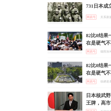
731日本
网易号
关系新篇章
82比0结
在是硬气不
网易号
烟雨洛神生
82比0结
在是硬气不
网易号
徐網老表哥
日本核武野
王牌，高市