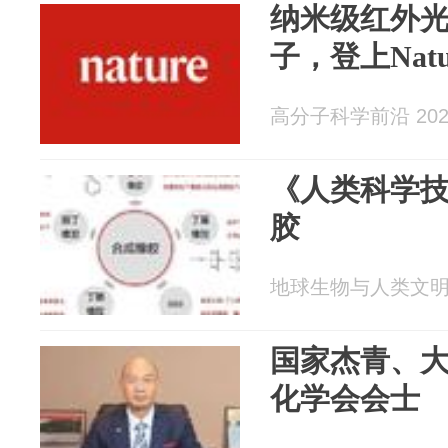
纳米级红外
子，登上Natu
高分子科学前沿 2026
《人类科学技
胶
地球生物与人类文明 20
国家杰青、
化学会会士