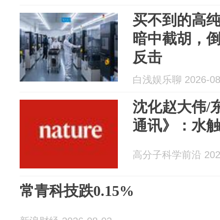
买不到的高
暗中截胡，
反击
白浅娱乐聊 2026-08
沈化赵大伟/
通讯》：水
高分子科学前沿 2026
常青科技跌0.15%