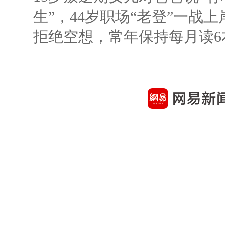
生”，44岁职场“老登”一战上岸
拒绝空想，常年保持每月读6