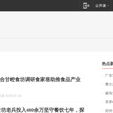
热点
广东雷州
合甘崆食坊调研食家巷助推食品产业
费大厨
被传交付严重超
 2026-07-18
享界
坊老兵投入400余万坚守餐饮七年，探
郑州一汉堡店