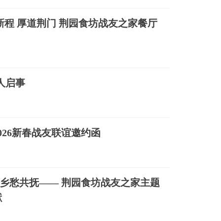
新程 厚道荆门 荆园食坊战友之家餐厅
人启事
026新春战友联谊邀约函
 乡愁共抚—— 荆园食坊战友之家主题
献