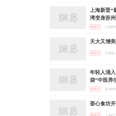
上海新晋“
湾变身苏州
网易号
上海静安 
天大又增美
网易号
天津族 2
年轻人涌入
袋”中医养
网易号
新浪财经 
荟心食坊开
网易号
上海虹口 