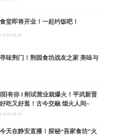
食堂即将开业！一起约饭吧！
2025-09-26
 寻味荆门！荆园食坊战友之家 美味与
绵阳有你 ‖ 刚试营业就爆火！平武新晋
好吃又好逛！古今交融 烟火人间~
2025-09-24
今天在静安直播！探秘“吾家食坊”火