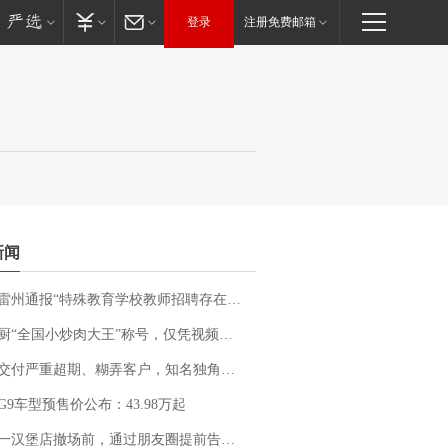
登录
注册免费邮箱
新闻
通报“特殊教育学校教师招聘存在违规行为”：已启动问责程序 副校长被停职
“全国小炒肉大王”称号，仅凭视频评出？中国烹饪协会回应
期、糊弄客户，知名独角兽车企创始人回应：都没证据，将依法采取措施，“本人长期与美国交管局保持沟通，对方表示肯定”
G9车型预售价公布：43.98万起
撤场前，通过朋友圈提前告知逐一退费，有顾客仅剩1元也全被退回，分文不少；顾客：言而有信，让人感动