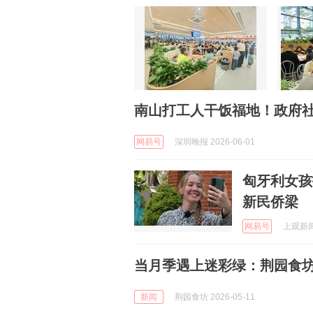
南山打工人干饭福地！政府
网易号
深圳晚报 2026-06-01
匈牙利女孩
新民侨梁
网易号
上观新闻 
当月季遇上迷彩绿：荆园食坊
新闻
荆园食坊 2026-05-11