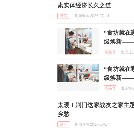
索实体经济长久之道
新闻
荆园食坊 2026-07-14
“食坊就在
级焕新——
网易号
海淀这些事
“食坊就在
级焕新——
网易号
北京海淀 
太暖！荆门这家战友之家主
乡愁
新闻
荆园食坊 2026-06-17