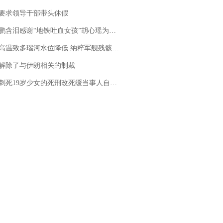
要求领导干部带头休假
地铁吐血女孩”胡心瑶为嫣然天使捐99999元：这份捐赠太沉重，尊重其捐赠意愿，个人向胡心瑶和她的病友之家各捐赠99999元
高温致多瑙河水位降低 纳粹军舰残骸重见天日
解除了与伊朗相关的制裁
19岁少女的死刑改死缓当事人自述：出狱11年间始终刻意躲避被害人家属