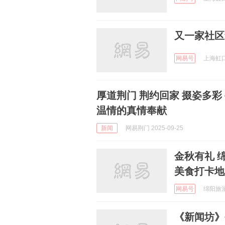
又一家社区
网易号
上海虹口 
厚道荆门 荆约回家 掇姿多彩
温情的真情奉献
新闻
网易荆门 2025-09-25
金秋有礼 
美食打卡地
网易号
绵阳旅游 
《新闻坊》