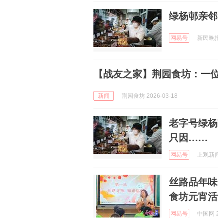
绿杨邨亲邻
网易号
新民晚报 
【战友之家】荆园食坊：一
新闻
荆园食坊 2026-03-18
老字号绿杨
只因……
网易号
上观新闻 
丝路品年味
食坊元宵活
网易号
中国网 2