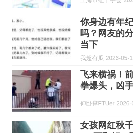
上海市红十字会 2026
你身边有年
吗？网友的
当下
我超有瓜 2026-05-1
飞来横祸！
拳爆头，凶
仰卧撑FTUer 2026-0
女孩网红秋