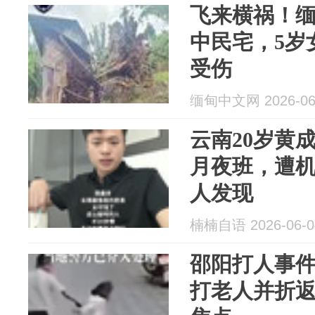
飞来横祸！
中民宅，5岁
受伤
缅甸中文网 2026-06
云南20岁黄
月夜班，遭机
人发现
楠楠自语 2026-06-0
邵阳打人事
打老人并折