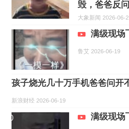
毁，爸爸反问
并平心静气教
大象新闻 2026-06-2
自焚”
满级现场
鲁艾 2026-06-19
孩子烧光几十万手机爸爸问开
新浪财经 2026-06-19
满级现场