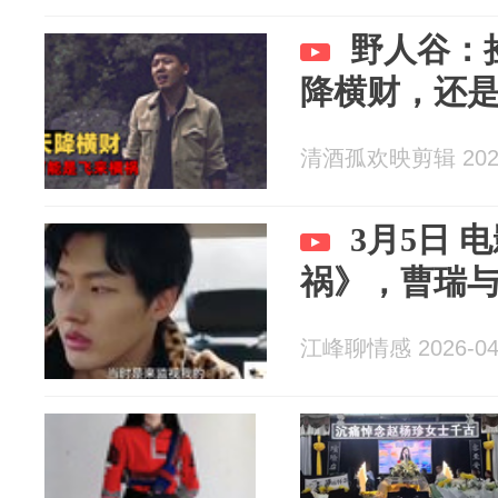
野人谷：
降横财，还
清酒孤欢映剪辑 2026
3月5日 
祸》，曹瑞
江峰聊情感 2026-04