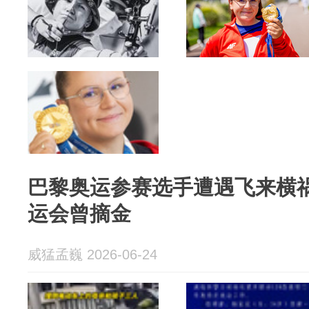
巴黎奥运参赛选手遭遇飞来横祸
运会曾摘金
威猛孟巍 2026-06-24