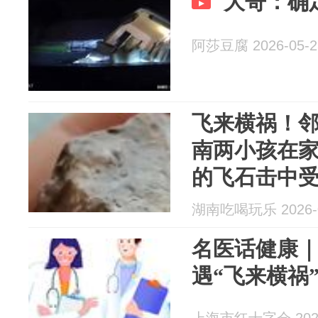
大哥：确
阿莎豆腐 2026-05-2
飞来横祸！
南两小孩在
的飞石击中
湖南吃喝玩乐 2026-0
名医话健康
遇“飞来横祸