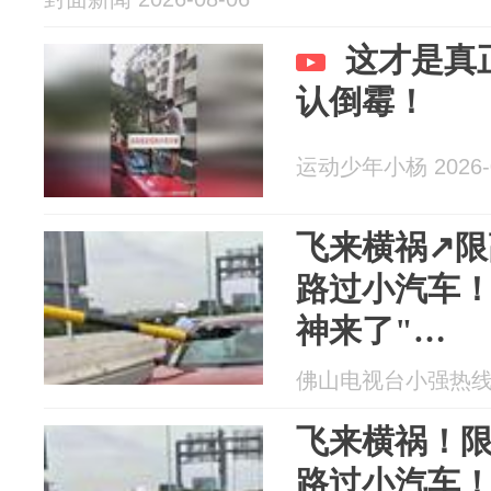
这才是真
认倒霉！
运动少年小杨 2026-0
飞来横祸↗限
路过小汽车！
神来了"…
佛山电视台小强热线 20
飞来横祸！
路过小汽车！