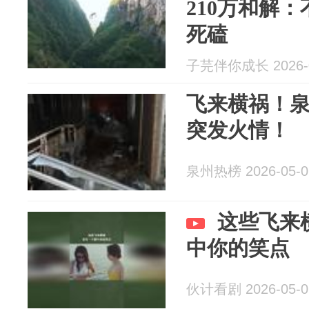
210万和解
死磕
子芫伴你成长 2026-0
飞来横祸！
突发火情！
泉州热榜 2026-05-0
这些飞来
中你的笑点
伙计看剧 2026-05-0