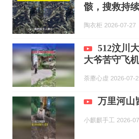
骸，搜救持
陶衣柜 2026-07-27
512汶
大爷苦守飞
荼蘼心虚 2026-07-2
万里河山
小麒麒手工 2026-07