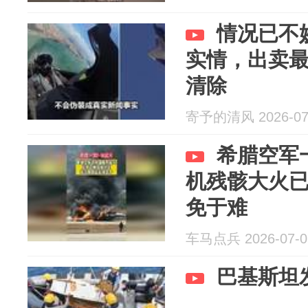
情况已不
实情，出卖
清除
寄予的清风 2026-07
希腊空军一
机残骸大火
免于难
车马点兵 2026-07-0
巴基斯坦