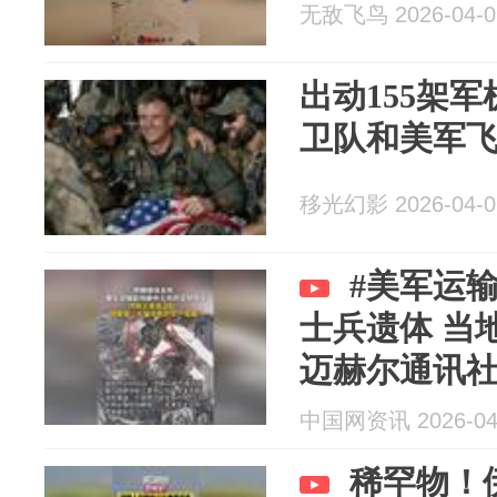
无敌飞鸟 2026-04-0
出动155架
卫队和美军
移光幻影 2026-04-0
#美军运
士兵遗体 当
迈赫尔通讯
命卫队公共关系
中国网资讯 2026-04
稀罕物！