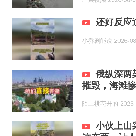
还好反应
小乔剧能说 2026-08
俄纵深两架
摧毁，海滩惨
陌上桃花开的 2026-0
小伙上山