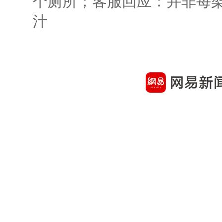
个厕所；客服回应：并非每
汁