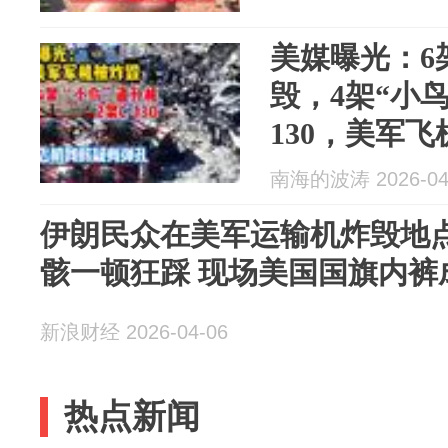
美媒曝光：6
毁，4架“小鸟
130，美军
南海的波涛 2026-04
伊朗民众在美军运输机炸毁地点
骸一顿狂踩 现场美国国旗内裤
新浪财经 2026-04-06
热点新闻