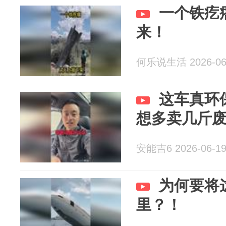
一个铁疙
来！
何乐说生活 2026-06
这车真环
想多卖几斤
安能吉6 2026-06-1
为何要将
里？！