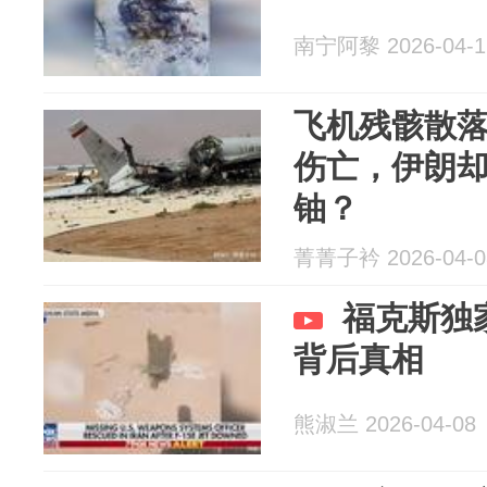
南宁阿黎 2026-04-1
飞机残骸散
伤亡，伊朗
铀？
菁菁子衿 2026-04-0
福克斯独
背后真相
熊淑兰 2026-04-08