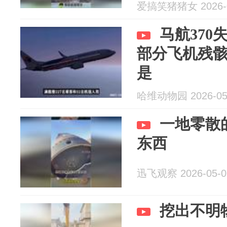
爱搞笑猪猪女 2026-0
马航370
部分飞机残
是
哈维动物园 2026-05
一地零散
东西
迅飞观察 2026-05-0
挖出不明