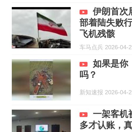
伊朗首次
部着陆失败
飞机残骸
车马点兵 2026-04-2
如果是你
吗？
新知速报 2026-04-2
一架客机
多才认账，