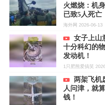
火燃烧：机
已致5人死亡
海外网 2026-06-13
女子上山
十分科幻的
发动机！
1只肥熊爱搞笑 2026-
两架飞机
人问津，就
钱！