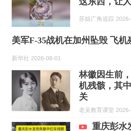
这东西，让
苏姐广角追踪 2026-0
美军F-35战机在加州坠毁 飞
新华社 2026-08-01
林徽因生前
机残骸，其
关
老吴教育课堂 2026-0
重庆彭水