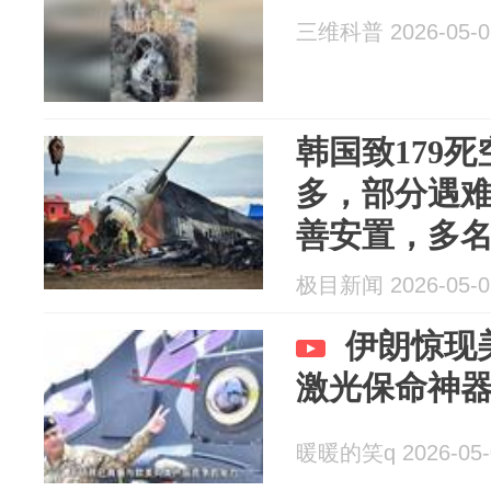
三维科普 2026-05-0
韩国致179
多，部分遇
善安置，多
前“部分遗骸
极目新闻 2026-05-0
在无遮挡的空
伊朗惊现
激光保命神
暖暖的笑q 2026-05-