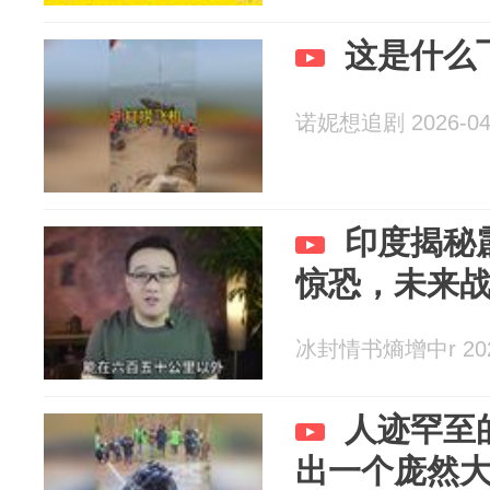
这是什么
诺妮想追剧 2026-04
印度揭秘
惊恐，未来
冰封情书熵增中r 2026
人迹罕至
出一个庞然